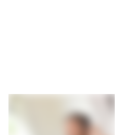
tstoff Sockelleiste
urger Profil weiß
tt
 €
/ m
4,99 €/m