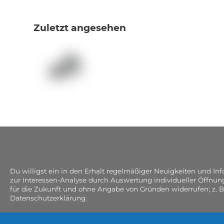
Zuletzt angesehen
Du willigst ein in den Erhalt regelmäßiger Neuigkeiten und I
zur Interessen-Analyse durch Auswertung individueller Öffnun
für die Zukunft und ohne Angabe von Gründen widerrufen; z. B
Datenschutzerklärung.