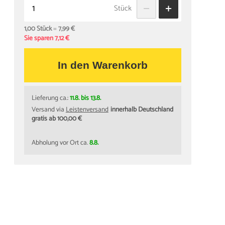
Stück
1,00 Stück
=
7,99 €
Sie sparen 7,12 €
In den Warenkorb
Lieferung ca.:
11.8. bis 13.8.
Versand via
Leistenversand
innerhalb Deutschland
gratis ab 100,00 €
Abholung vor Ort ca.
8.8.