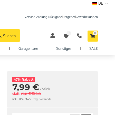
DE
Versand
|
Zahlung
|
Rückgabe
|
Ratgeber
|
Gewerbekunden
0
0
Suchen
g
|
Garagentore
|
Sonstiges
|
SALE
47% Rabatt
7,99 €
/ Stück
statt
15,11 €/Stück
(inkl. 19% MwSt., zzgl. Versand)