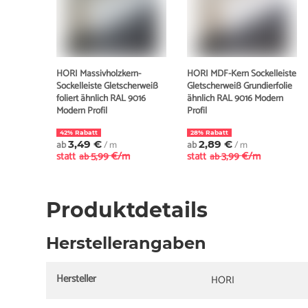
HORI Massivholzkern-
HORI MDF-Kern Sockelleiste
Sockelleiste Gletscherweiß
Gletscherweiß Grundierfolie
foliert ähnlich RAL 9016
ähnlich RAL 9016 Modern
Modern Profil
Profil
42% Rabatt
28% Rabatt
ab
3,49 €
/ m
ab
2,89 €
/ m
statt
5,99 €/m
statt
3,99 €/m
ab
ab
Produktdetails
Herstellerangaben
Hersteller
HORI