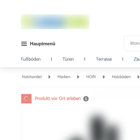
Hauptmenü
Fußböden
|
Türen
|
Terrasse
|
Zä
Holzhandel
Marken
HORI
Holzböden
Produkt vor Ort erleben