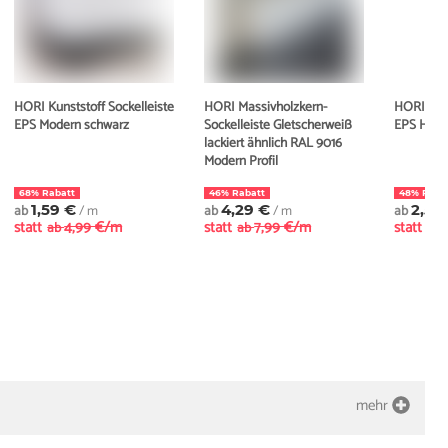
HORI Kunststoff Sockelleiste
HORI Massivholzkern-
HORI Kuns
EPS Modern schwarz
Sockelleiste Gletscherweiß
EPS Hamb
lackiert ähnlich RAL 9016
Modern Profil
68% Rabatt
46% Rabatt
48% Raba
ab
1,59 €
/ m
ab
4,29 €
/ m
ab
2,59
statt
4,99 €/m
statt
7,99 €/m
statt
ab
ab
ab
mehr