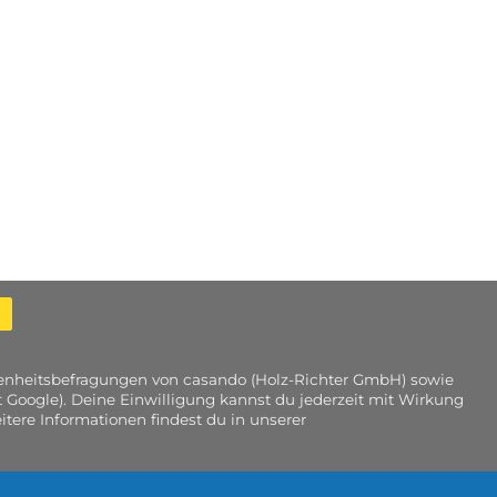
edenheitsbefragungen von casando (Holz-Richter GmbH) sowie
 Google). Deine Einwilligung kannst du jederzeit mit Wirkung
tere Informationen findest du in unserer