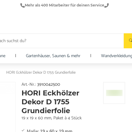
Mehr als 400 Mitarbeiter für deinen Service
une
|
Gartenhäuser, Saunen & mehr
|
Wandverkleidun
HORI Eckhölzer Dekor D 1755 Grundierfolie
Art.-Nr.:
3910042500
HORI Eckhölzer
Dekor D 1755
Grundierfolie
19 x 19 x 60 mm, Paket à 4 Stück
Maße
:
19 x 60 x 19 mm