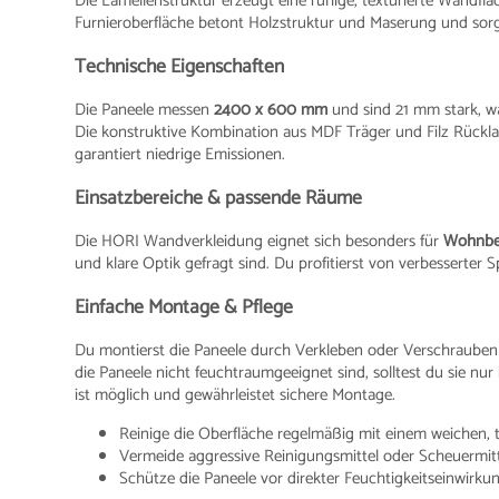
Die Lamellenstruktur erzeugt eine ruhige, texturierte Wandflä
Furnieroberfläche betont Holzstruktur und Maserung und sorg
Technische Eigenschaften
Die Paneele messen
2400 x 600 mm
und sind 21 mm stark, wa
Die konstruktive Kombination aus MDF Träger und Filz Rückla
garantiert niedrige Emissionen.
Einsatzbereiche & passende Räume
Die HORI Wandverkleidung eignet sich besonders für
Wohnbe
und klare Optik gefragt sind. Du profitierst von verbesserter 
Einfache Montage & Pflege
Du montierst die Paneele durch Verkleben oder Verschrauben 
die Paneele nicht feuchtraumgeeignet sind, solltest du sie n
ist möglich und gewährleistet sichere Montage.
Reinige die Oberfläche regelmäßig mit einem weichen, 
Vermeide aggressive Reinigungsmittel oder Scheuermitt
Schütze die Paneele vor direkter Feuchtigkeitseinwirkun