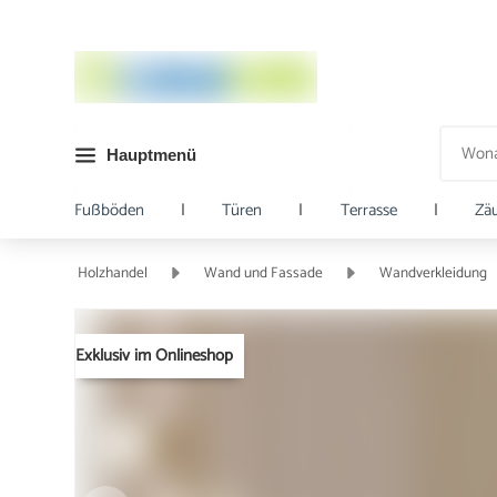
Hauptmenü
Fußböden
|
Türen
|
Terrasse
|
Zä
Holzhandel
Wand und Fassade
Wandverkleidung
Exklusiv im Onlineshop