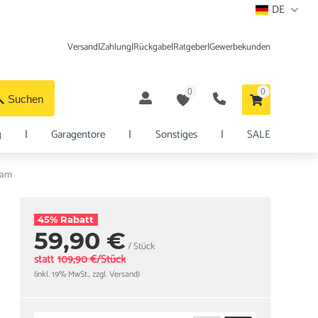
DE
Versand
|
Zahlung
|
Rückgabe
|
Ratgeber
|
Gewerbekunden
0
0
Suchen
g
|
Garagentore
|
Sonstiges
|
SALE
sam
45% Rabatt
59,90 €
/ Stück
statt
109,90 €/Stück
(inkl. 19% MwSt., zzgl. Versand)