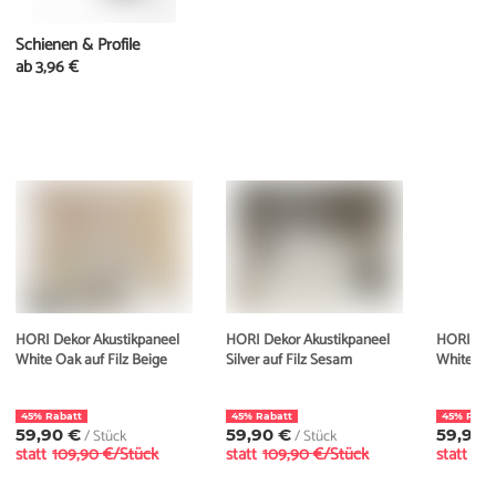
Schienen & Profile
ab
3,96 €
HORI Dekor Akustikpaneel
HORI Dekor Akustikpaneel
HORI Dek
White Oak auf Filz Beige
Silver auf Filz Sesam
White Oak
45% Rabatt
45% Rabatt
45% Raba
59,90 €
/ Stück
59,90 €
/ Stück
59,90 
statt
109,90 €/Stück
statt
109,90 €/Stück
statt
109