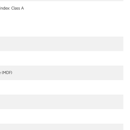
ndex: Class A
e (MDF)