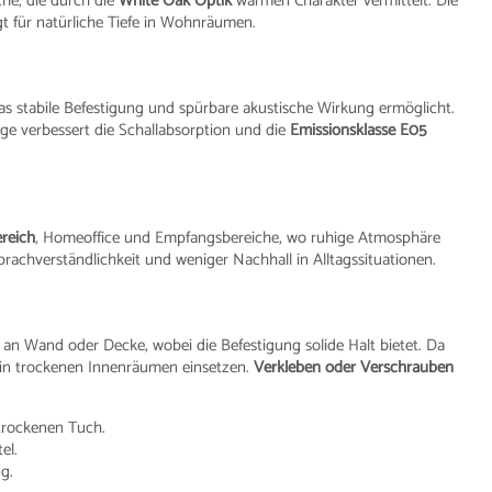
che, die durch die
White Oak Optik
warmen Charakter vermittelt. Die
t für natürliche Tiefe in Wohnräumen.
s stabile Befestigung und spürbare akustische Wirkung ermöglicht.
ge verbessert die Schallabsorption und die
Emissionsklasse E05
reich
, Homeoffice und Empfangsbereiche, wo ruhige Atmosphäre
Sprachverständlichkeit und weniger Nachhall in Alltagssituationen.
an Wand oder Decke, wobei die Befestigung solide Halt bietet. Da
ur in trockenen Innenräumen einsetzen.
Verkleben oder Verschrauben
trockenen Tuch.
el.
g.