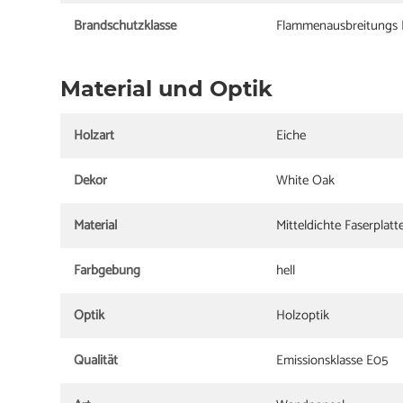
Brandschutzklasse
Flammenausbreitungs I
Material und Optik
Holzart
Eiche
Dekor
White Oak
Material
Mitteldichte Faserplatt
Farbgebung
hell
Optik
Holzoptik
Qualität
Emissionsklasse E05