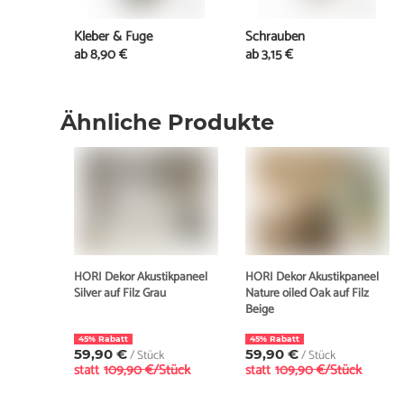
Kleber & Fuge
Schrauben
ab
8,90 €
ab
3,15 €
Ähnliche Produkte
HORI Dekor Akustikpaneel
HORI Dekor Akustikpaneel
Silver auf Filz Grau
Nature oiled Oak auf Filz
Beige
45% Rabatt
45% Rabatt
59,90 €
/ Stück
59,90 €
/ Stück
statt
109,90 €/Stück
statt
109,90 €/Stück