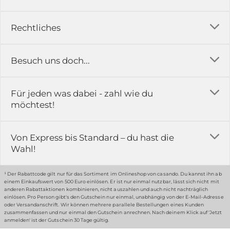
Versandkosten
Rechtliches
Ratgeber
Impressum
Besuch uns doch...
Erfahrungsberichte & Bewertungen
AGB
FAQ
in der Ausstellung...
Für jeden was dabei - zahl wie du
Rückgabe & Reklamation
Kontakt
möchtest!
Datenschutz
Das ist casando
Holz-Richter GmbH
Schmiedeweg 1
Batteriegesetz
Karriere
Von Express bis Standard – du hast die
51789 Lindlar
Wahl!
Widerrufsrecht
Gewerbekunden
Hinweis:
Hunde sind in der Ausstellung erlaubt
Datenschutz-Einstellung
Grounding Page
¹ Der Rabattcode gilt nur für das Sortiment im Onlineshop von casando. Du kannst ihn ab
einem Einkaufswert von 500 Euro einlösen. Er ist nur einmal nutzbar, lässt sich nicht mit
Erklärung zur Barrierefreiheit
anderen Rabattaktionen kombinieren, nicht auszahlen und auch nicht nachträglich
einlösen. Pro Person gibt's den Gutschein nur einmal, unabhängig von der E-Mail-Adresse
… oder in unserem Fachmarkt
oder Versandanschrift. Wir können mehrere parallele Bestellungen eines Kunden
zusammenfassen und nur einmal den Gutschein anrechnen. Nach deinem Klick auf 'Jetzt
anmelden' ist der Gutschein 30 Tage gültig.
Holz-Richter Fachmarkt