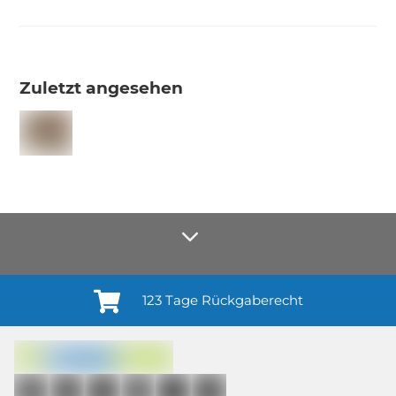
Zuletzt angesehen
123 Tage Rückgaberecht
Anmelden¹
Du willigst ein in den Erhalt regelmäßiger Neuigkeiten und Informationen zu
Produkten, Dienstleistungen, Aktionen und Zufriedenheitsbefragungen von
casando (Holz-Richter GmbH) sowie zur Interessen-Analyse durch
Auswertung individueller Öffnungs- und Klickraten (dazu nutzen wir