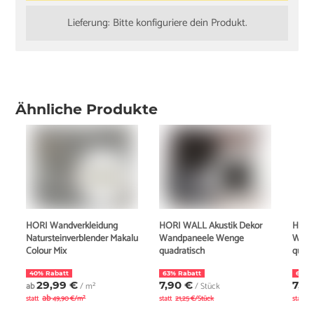
Lieferung: Bitte konfiguriere dein Produkt.
Ähnliche Produkte
HORI Wandverkleidung
HORI WALL Akustik Dekor
HORI
Natursteinverblender Makalu
Wandpaneele Wenge
Wand
Colour Mix
quadratisch
quadr
40% Rabatt
63% Rabatt
63% 
29,99 €
7,90 €
7,9
ab
/ m²
/ Stück
ab
statt
49,90 €/m²
statt
21,25 €/Stück
statt
2