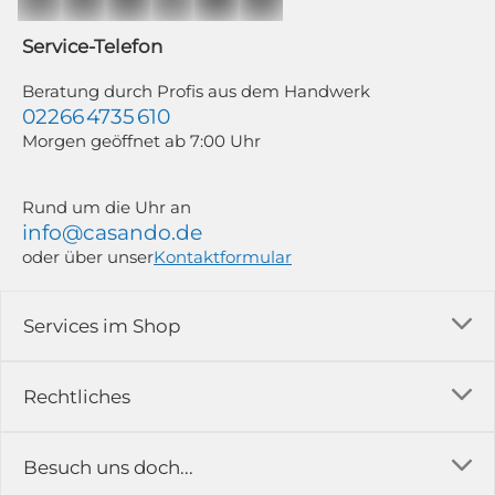
Mailchimp in Kombination mit Google). Deine Einwilligung kannst du
jederzeit mit Wirkung für die Zukunft und ohne Angabe von Gründen
widerrufen; z. B. durch Klick auf den Abmeldelink am Ende jedes Newsletters.
Service-Telefon
Weitere Informationen findest du in unserer Datenschutzerklärung.
Beratung durch Profis aus dem Handwerk
02266 4735 610
Morgen geöffnet ab 7:00 Uhr
Rund um die Uhr an
info@casando.de
oder über unser
Kontaktformular
Services im Shop
Versandkosten
Rechtliches
Ratgeber
Impressum
Besuch uns doch...
Erfahrungsberichte & Bewertungen