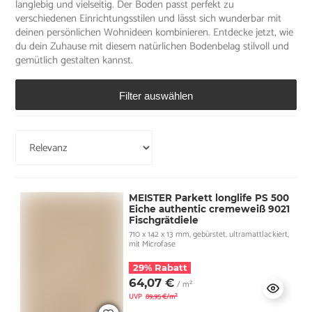
langlebig und vielseitig. Der Boden passt perfekt zu
verschiedenen Einrichtungsstilen und lässt sich wunderbar mit
deinen persönlichen Wohnideen kombinieren. Entdecke jetzt, wie
du dein Zuhause mit diesem natürlichen Bodenbelag stilvoll und
gemütlich gestalten kannst.
Filter auswählen
MEISTER Parkett longlife PS 500
Eiche authentic cremeweiß 9021
Fischgrätdiele
710 x 142 x 13 mm, gebürstet, ultramattlackiert,
mit Microfase
29% Rabatt
64,07 €
/ m²
UVP
89,95 €/m²