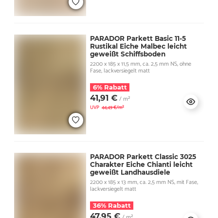
PARADOR Parkett Basic 11-5
Rustikal Eiche Malbec leicht
geweißt Schiffsboden
2200 x 185 x 11,5 mm, ca. 2,5 mm NS, ohne
Fase, lackversiegelt matt
6% Rabatt
41,91 €
/ m²
UVP
44,49 €/m²
PARADOR Parkett Classic 3025
Charakter Eiche Chianti leicht
geweißt Landhausdiele
2200 x 185 x 13 mm, ca. 2,5 mm NS, mit Fase,
lackversiegelt matt
36% Rabatt
47,95 €
/ m²