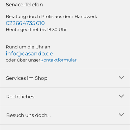
widerrufen; z. B. durch Klick auf den Abmeldelink am Ende jedes Newsletters.
Service-Telefon
Weitere Informationen findest du in unserer Datenschutzerklärung.
Beratung durch Profis aus dem Handwerk
02266 4735 610
Heute geöffnet bis 18:30 Uhr
Rund um die Uhr an
info@casando.de
oder über unser
Kontaktformular
Services im Shop
Versandkosten
Rechtliches
Ratgeber
Impressum
Besuch uns doch...
Erfahrungsberichte & Bewertungen
AGB
FAQ