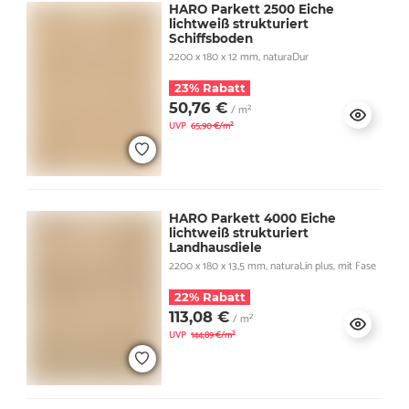
HARO Parkett 2500 Eiche
lichtweiß strukturiert
Schiffsboden
2200 x 180 x 12 mm, naturaDur
23% Rabatt
50,76 €
/ m²
UVP
65,90 €/m²
HARO Parkett 4000 Eiche
lichtweiß strukturiert
Landhausdiele
2200 x 180 x 13,5 mm, naturaLin plus, mit Fase
22% Rabatt
113,08 €
/ m²
UVP
144,89 €/m²