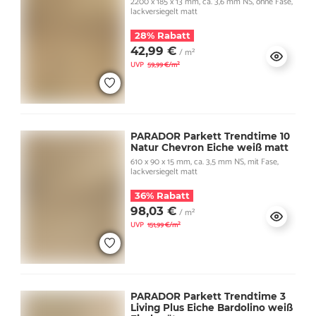
2200 x 185 x 13 mm, ca. 3,6 mm NS, ohne Fase,
lackversiegelt matt
28% Rabatt
42,99 €
/ m²
UVP
59,99 €/m²
PARADOR Parkett Trendtime 10
Natur Chevron Eiche weiß matt
610 x 90 x 15 mm, ca. 3,5 mm NS, mit Fase,
lackversiegelt matt
36% Rabatt
98,03 €
/ m²
UVP
151,99 €/m²
PARADOR Parkett Trendtime 3
Living Plus Eiche Bardolino weiß