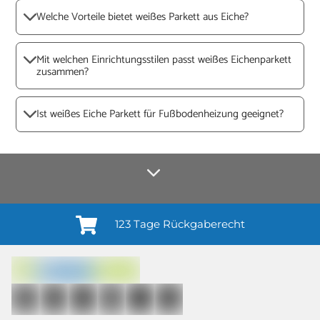
Welche Vorteile bietet weißes Parkett aus Eiche?
Mit welchen Einrichtungsstilen passt weißes Eichenparkett
zusammen?
Ist weißes Eiche Parkett für Fußbodenheizung geeignet?
123 Tage Rückgaberecht
Anmelden¹
Du willigst ein in den Erhalt regelmäßiger Neuigkeiten und Informationen zu
Produkten, Dienstleistungen, Aktionen und Zufriedenheitsbefragungen von
casando (Holz-Richter GmbH) sowie zur Interessen-Analyse durch
Auswertung individueller Öffnungs- und Klickraten (dazu nutzen wir
Mailchimp in Kombination mit Google). Deine Einwilligung kannst du
jederzeit mit Wirkung für die Zukunft und ohne Angabe von Gründen