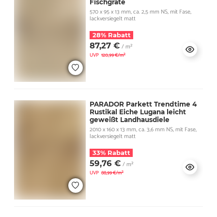
Fischgräte
570 x 95 x 13 mm, ca. 2,5 mm NS, mit Fase,
lackversiegelt matt
28% Rabatt
87,27 €
/ m²
UVP
120,99 €/m²
PARADOR Parkett Trendtime 4
Rustikal Eiche Lugana leicht
geweißt Landhausdiele
2010 x 160 x 13 mm, ca. 3,6 mm NS, mit Fase,
lackversiegelt matt
33% Rabatt
59,76 €
/ m²
UVP
88,99 €/m²