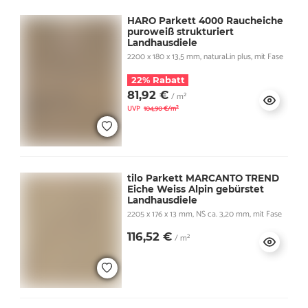
HARO Parkett 4000 Raucheiche
puroweiß strukturiert
Landhausdiele
2200 x 180 x 13,5 mm, naturaLin plus, mit Fase
22% Rabatt
81,92 €
/ m²
UVP
104,90 €/m²
tilo Parkett MARCANTO TREND
Eiche Weiss Alpin gebürstet
Landhausdiele
2205 x 176 x 13 mm, NS ca. 3,20 mm, mit Fase
116,52 €
/ m²