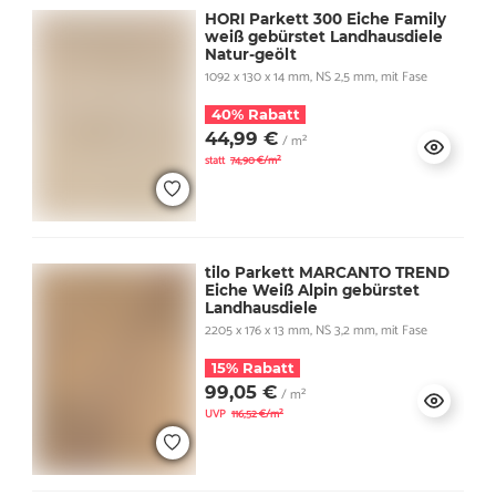
HORI Parkett 300 Eiche Family
weiß gebürstet Landhausdiele
Natur-geölt
1092 x 130 x 14 mm, NS 2,5 mm, mit Fase
40% Rabatt
44,99 €
/ m²
statt
74,90 €/m²
tilo Parkett MARCANTO TREND
Eiche Weiß Alpin gebürstet
Landhausdiele
2205 x 176 x 13 mm, NS 3,2 mm, mit Fase
15% Rabatt
99,05 €
/ m²
UVP
116,52 €/m²