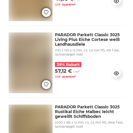
UVP
74,49 €/m²
PARADOR Parkett Classic 3025
Living Plus Eiche Cortese weiß
Landhausdiele
1170 x 120 x 13 mm, ca. 2,5 mm NS, mit Fase,
lackversiegelt matt
39% Rabatt
57,12 €
/ m²
UVP
92,99 €/m²
PARADOR Parkett Classic 3025
Rustikal Eiche Malbec leicht
geweißt Schiffsboden
2200 x 185 x 13 mm, ca. 2,5 mm NS, ohne Fase,
lackversiegelt matt