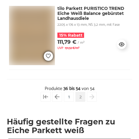
tilo Parkett PURISTICO TREND
Eiche Weiß Balance gebürstet
Landhausdiele
2205 x 176 x 13 mm, NS 3,2 mm, mit Fase
15% Rabatt
111,79 €
/ m²
UVP
131,52 €/m²
Produkte
36 bis 54
von 54
1
2
Häufig gestellte Fragen zu
Eiche Parkett weiß