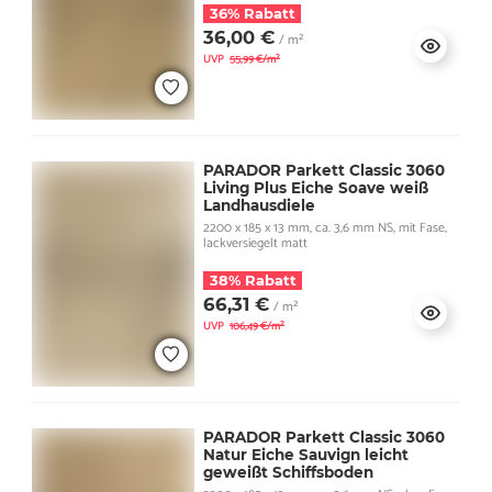
36% Rabatt
36,00 €
/ m²
UVP
55,99 €/m²
PARADOR Parkett Classic 3060
Living Plus Eiche Soave weiß
Landhausdiele
2200 x 185 x 13 mm, ca. 3,6 mm NS, mit Fase,
lackversiegelt matt
38% Rabatt
66,31 €
/ m²
UVP
106,49 €/m²
PARADOR Parkett Classic 3060
Natur Eiche Sauvign leicht
geweißt Schiffsboden