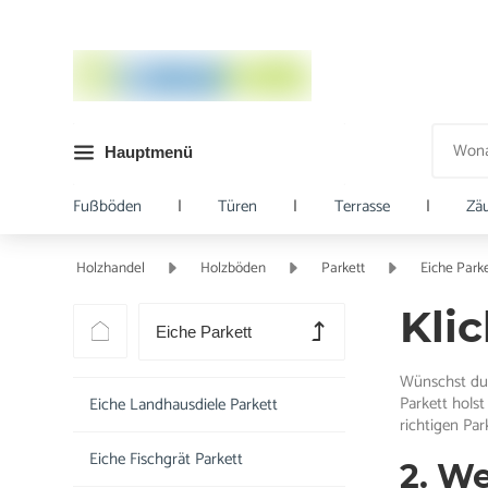
Hauptmenü
Fußböden
|
Türen
|
Terrasse
|
Zä
Holzhandel
Holzböden
Parkett
Eiche Parke
Klic
Eiche Parkett
Wünschst du d
Parkett holst
Eiche Landhausdiele Parkett
richtigen Pa
Eiche Fischgrät Parkett
2. W