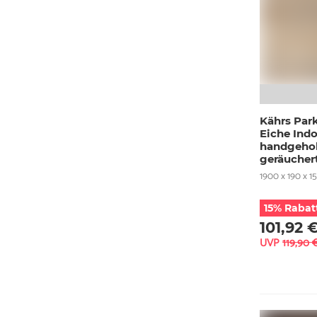
Kährs Par
Eiche Indo
handgehob
geräucher
1900 x 190 x 1
15% Rabat
101,92 
UVP
119,90 