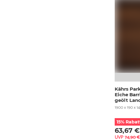
Kährs Park
Eiche Barr
geölt Lan
1900 x 190 x 
15% Rabat
63,67 €
UVP
74,90 