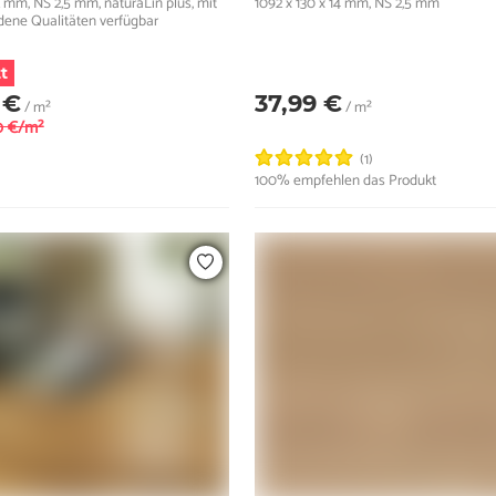
2 mm, NS 2,5 mm, naturaLin plus, mit
1092 x 130 x 14 mm, NS 2,5 mm
dene Qualitäten verfügbar
t
 €
37,99 €
/ m²
/ m²
0 €/m²
(1)
100% empfehlen das Produkt