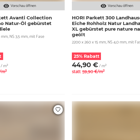
Vorschau öffnen
Vorschau öffnen
ett Avanti Collection
HORI Parkett 300 Landhaus
no Natur-Öl gebürstet
Eiche Rohholz Natur Landha
iele
XL gebürstet pure nature na
geölt
4 mm, NS 3,5 mm, mit Fase
2200 x 260 x 15 mm, NS 4,0 mm, mit Fa
t
25% Rabatt
44,90 €
/ m²
/ m²
€/m²
statt
59,90 €/m²