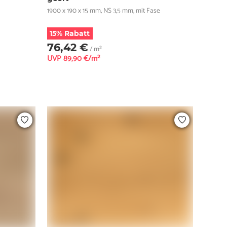
1900 x 190 x 15 mm, NS 3,5 mm, mit Fase
15% Rabatt
76,42 €
/ m²
UVP
89,90 €/m²