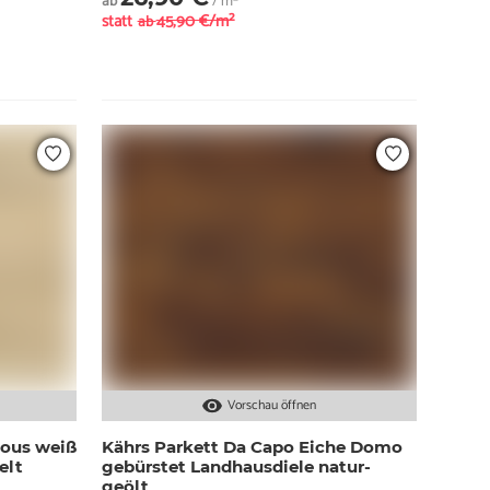
ab
/ m²
statt
45,90 €/m²
ab
Vorschau öffnen
ious weiß
Kährs Parkett Da Capo Eiche Domo
elt
gebürstet Landhausdiele natur-
geölt