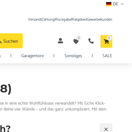
DE
Versand
|
Zahlung
|
Rückgabe
|
Ratgeber
|
Gewerbekunden
0
0
Suchen
g
|
Garagentore
|
Sonstiges
|
SALE
 8)
se in eine echte Wohlfühloase verwandelt? Mit Eiche Klick-
t in deine vier Wände – und das ganz unkompliziert. Mit dem
ch?