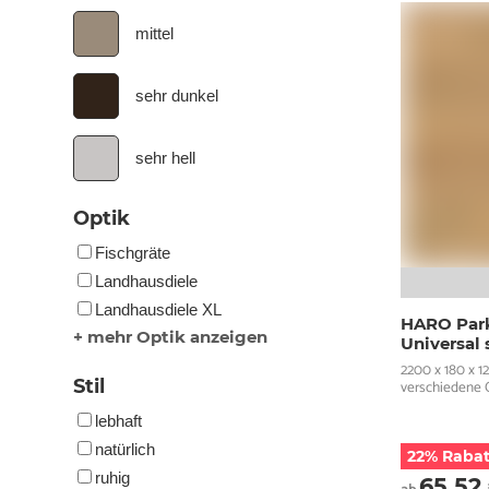
mittel
sehr dunkel
sehr hell
Optik
Fischgräte
Landhausdiele
Landhausdiele XL
HARO Park
+ mehr Optik anzeigen
Universal 
2200 x 180 x 1
Stil
verschiedene 
lebhaft
natürlich
22% Rabat
ruhig
65,52