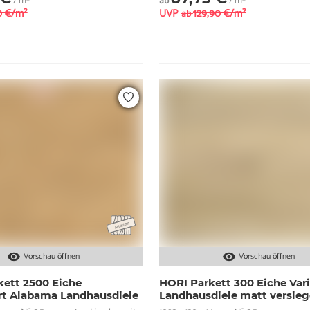
/ m²
ab
/ m²
0 €/m²
UVP
129,90 €/m²
ab
Vorschau öffnen
Vorschau öffnen
ett 2500 Eiche
HORI Parkett 300 Eiche Var
ert Alabama Landhausdiele
Landhausdiele matt versieg