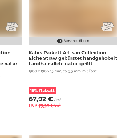
Vorschau öffnen
ction
Kährs Parkett Artisan Collection
Eiche Straw gebürstet handgehobelt
e natur-
Landhausdiele natur-geölt
1900 x 190 x 15 mm, ca. 3,5 mm, mit Fase
e
15% Rabatt
67,92 €
/ m²
UVP
79,90 €/m²