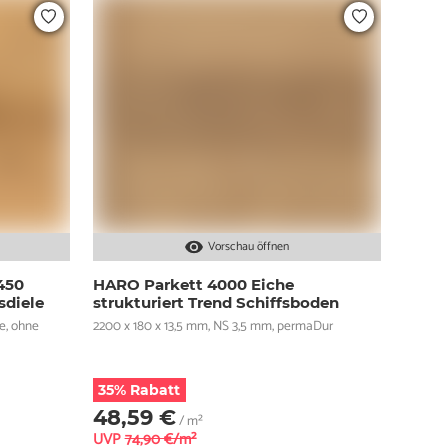
Vorschau öffnen
450
HARO Parkett 4000 Eiche
sdiele
strukturiert Trend Schiffsboden
e, ohne
2200 x 180 x 13,5 mm, NS 3,5 mm, permaDur
35% Rabatt
48,59 €
/ m²
UVP
74,90 €/m²