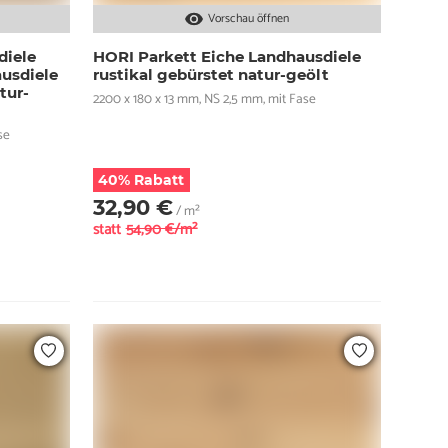
Vorschau öffnen
diele
HORI Parkett Eiche Landhausdiele
usdiele
rustikal gebürstet natur-geölt
tur-
2200 x 180 x 13 mm, NS 2,5 mm, mit Fase
se
40% Rabatt
32,90 €
/ m²
statt
54,90 €/m²