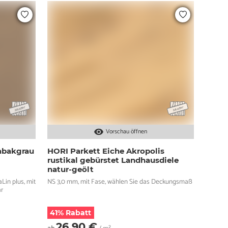
Vorschau öffnen
abakgrau
HORI Parkett Eiche Akropolis
rustikal gebürstet Landhausdiele
natur-geölt
Lin plus, mit
NS 3,0 mm, mit Fase, wählen Sie das Deckungsmaß
ar
41% Rabatt
26,90 €