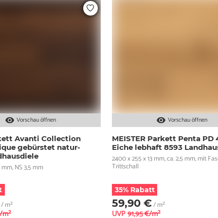
Vorschau öffnen
Vorschau öffnen
ett Avanti Collection
MEISTER Parkett Penta PD 
ique gebürstet natur-
Eiche lebhaft 8593 Landhau
dhausdiele
2400 x 255 x 13 mm, ca. 2,5 mm, mit Fas
Trittschall
14 mm, NS 3,5 mm
t
35% Rabatt
59,90 €
/ m²
/ m²
€/m²
UVP
91,95 €/m²