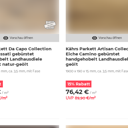
Vorschau öffnen
Vorschau öffnen
kett Da Capo Collection
Kährs Parkett Artisan Colle
ssati gebürstet
Eiche Camino gebürstet
elt Landhausdiele
handgehobelt Landhausdiel
t natur-geölt
geölt
5 mm, ca. 3,5 mm, mit Fase
1900 x 190 x 15 mm, ca. 3,5 mm, mit Fas
t
15% Rabatt
€
76,42 €
/ m²
/ m²
€/m²
UVP
89,90 €/m²