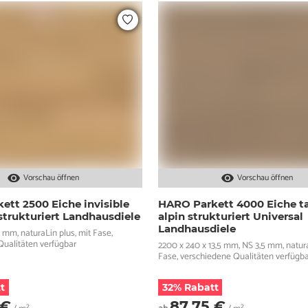
Vorschau öffnen
Vorschau öffnen
ett 2500 Eiche invisible
HARO Parkett 4000 Eiche t
strukturiert Landhausdiele
alpin strukturiert Universal
Landhausdiele
2 mm, naturaLin plus, mit Fase,
Qualitäten verfügbar
2200 x 240 x 13,5 mm, NS 3,5 mm, natura
Fase, verschiedene Qualitäten verfügb
t
32% Rabatt
 €
87,75 €