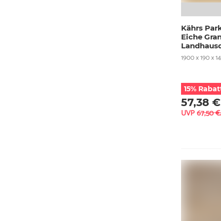
Kährs Park
Eiche Gra
Landhausd
1900 x 190 x 1
15% Rabat
57,38 €
UVP
67,50 