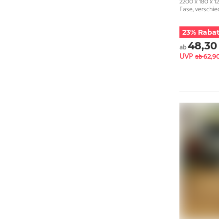
2200 x 180 x 1
Fase, verschie
23% Rabat
48,30
ab
UVP
62,9
ab