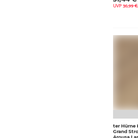
UVP
36,99 
ter Hürne
Grand Str
Arousa La