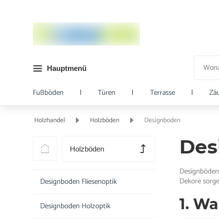
Hauptmenü
Fußböden
|
Türen
|
Terrasse
|
Zä
Holzhandel
Holzböden
Designboden
Des
Holzböden
Designböden s
Dekore sorge
Designboden Fliesenoptik
1. W
Designboden Holzoptik