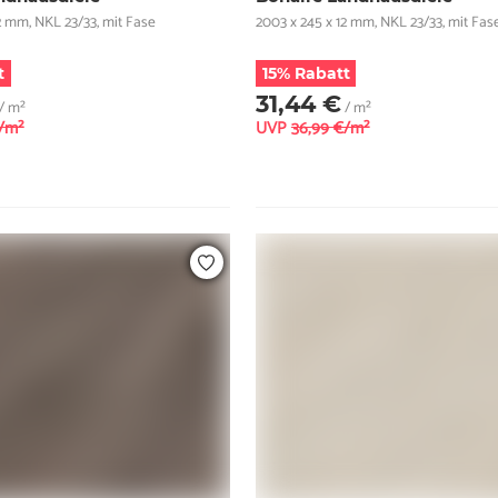
2 mm, NKL 23/33, mit Fase
2003 x 245 x 12 mm, NKL 23/33, mit Fas
t
15% Rabatt
31,44 €
/ m²
/ m²
€/m²
UVP
36,99 €/m²