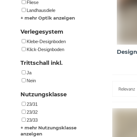
Fliese
Landhausdiele
+ mehr Optik anzeigen
Verlegesystem
Klebe-Designboden
Klick-Designboden
Design
Trittschall inkl.
Ja
Nein
Nutzungsklasse
23/31
23/32
23/33
+ mehr Nutzungsklasse
anzeigen