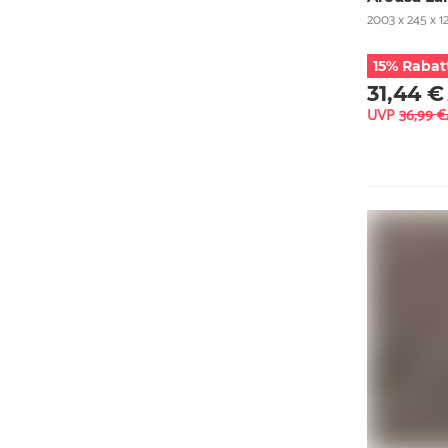
2003 x 245 x 1
15% Rabat
31,44 €
UVP
36,99 