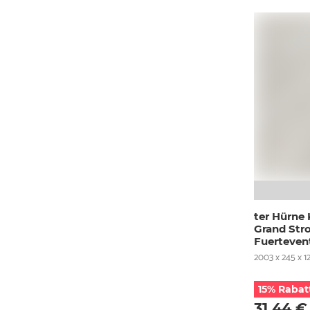
ter Hürne
Grand Str
Fuerteven
2003 x 245 x 1
15% Rabat
31,44 €