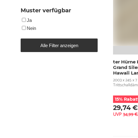
Muster verfügbar
Ja
Nein
Alle Filter anzeigen
ter Hürne
Grand Sil
Hawaii La
2003 x 245 x 7
Trittschalld
15% Rabat
29,74 €
UVP
34,99 