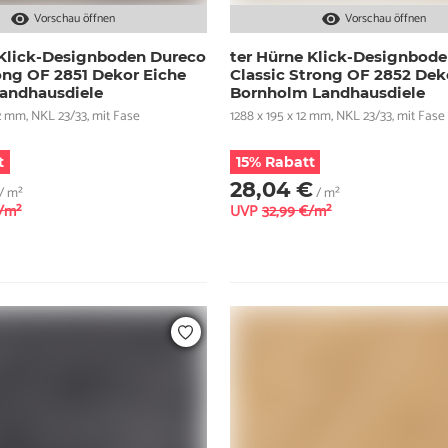
Vorschau öffnen
Vorschau öffnen
 Klick-Designboden Dureco
ter Hürne Klick-Designbod
ong OF 2851 Dekor Eiche
Classic Strong OF 2852 Dek
andhausdiele
Bornholm Landhausdiele
2 mm, NKL 23/33, mit Fase
1288 x 195 x 12 mm, NKL 23/33, mit Fase
t
15% Rabatt
28,04 €
/ m²
/ m²
€/m²
UVP
32,99 €/m²