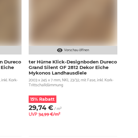
Vorschau öffnen
en Dureco
ter Hürne Klick-Designboden Dureco
 Eiche
Grand Silent OF 2812 Dekor Eiche
Mykonos Landhausdiele
inkl. Kork-
2003 x 245 x 7 mm, NKL 23/32, mit Fase, inkl. Kork-
Trittschalldämmung
15% Rabatt
29,74 €
/ m²
UVP
34,99 €/m²