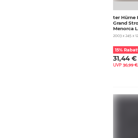
ter Hürne
Grand Str
Menorca L
2003 x 245 x 1
15% Rabat
31,44 €
UVP
36,99 