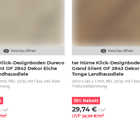
Vorschau öffnen
Vorschau öffnen
 Klick-Designboden Dureco
ter Hürne Klick-Designbod
ent OF 2842 Dekor Eiche
Grand Silent OF 2843 Dekor
ndhausdiele
Tonga Landhausdiele
 mm, NKL 23/32, mit Fase, inkl. Kork-
2003 x 245 x 7 mm, NKL 23/32, mit Fase, 
ämmung
Trittschalldämmung
t
15% Rabatt
29,74 €
/ m²
/ m²
€/m²
UVP
34,99 €/m²