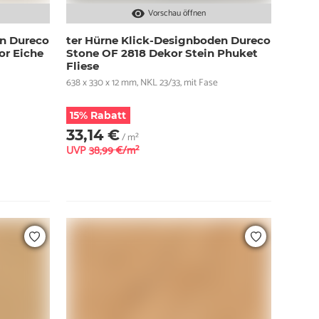
Vorschau öffnen
en Dureco
ter Hürne Klick-Designboden Dureco
or Eiche
Stone OF 2818 Dekor Stein Phuket
Fliese
638 x 330 x 12 mm, NKL 23/33, mit Fase
15% Rabatt
33,14 €
/ m²
UVP
38,99 €/m²