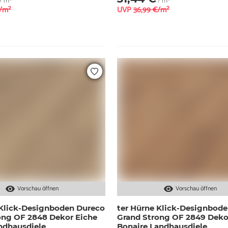
/ m²
/ m²
€/m²
UVP
36,99 €/m²
Vorschau öffnen
Vorschau öffnen
 Klick-Designboden Dureco
ter Hürne Klick-Designbod
ong OF 2848 Dekor Eiche
Grand Strong OF 2849 Deko
ndhausdiele
Bonaire Landhausdiele