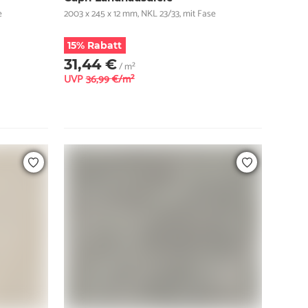
e
2003 x 245 x 12 mm, NKL 23/33, mit Fase
15% Rabatt
31,44 €
/ m²
UVP
36,99 €/m²