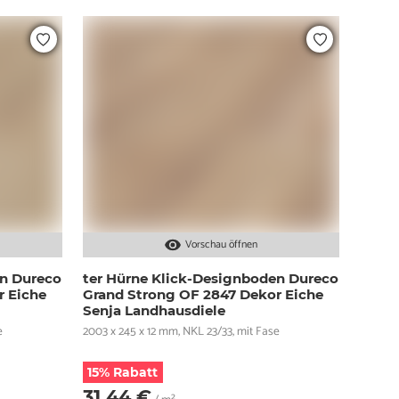
Vorschau öffnen
en Dureco
ter Hürne Klick-Designboden Dureco
r Eiche
Grand Strong OF 2847 Dekor Eiche
Senja Landhausdiele
e
2003 x 245 x 12 mm, NKL 23/33, mit Fase
15% Rabatt
31,44 €