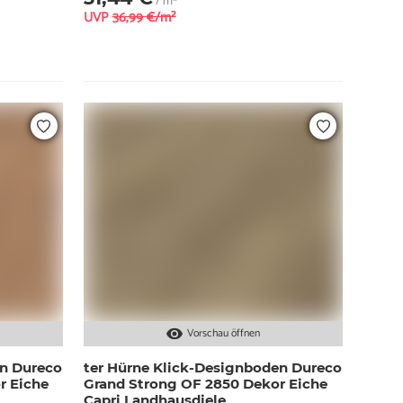
/ m²
UVP
36,99 €/m²
Vorschau öffnen
en Dureco
ter Hürne Klick-Designboden Dureco
r Eiche
Grand Strong OF 2850 Dekor Eiche
Capri Landhausdiele