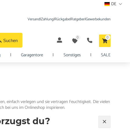
DE
Versand
|
Zahlung
|
Rückgabe
|
Ratgeber
|
Gewerbekunden
0
0
Suchen
g
|
Garagentore
|
Sonstiges
|
SALE
en, einfach verlegen und sie vertragen Feuchtigkeit. Die vielen
h bei uns im Onlineshop inspirieren.
orzugst du?