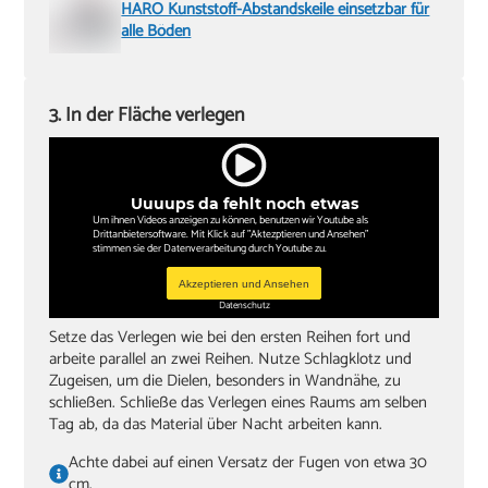
HARO Kunststoff-Abstandskeile einsetzbar für
alle Böden
3. In der Fläche verlegen
Uuuups da fehlt noch etwas
Um ihnen Videos anzeigen zu können, benutzen wir Youtube als
Drittanbietersoftware. Mit Klick auf "Aktezptieren und Ansehen"
stimmen sie der Datenverarbeitung durch Youtube zu.
Akzeptieren und Ansehen
Datenschutz
Setze das Verlegen wie bei den ersten Reihen fort und
arbeite parallel an zwei Reihen. Nutze Schlagklotz und
Zugeisen, um die Dielen, besonders in Wandnähe, zu
schließen. Schließe das Verlegen eines Raums am selben
Tag ab, da das Material über Nacht arbeiten kann.
Achte dabei auf einen Versatz der Fugen von etwa 30
cm.