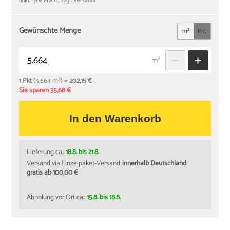
(inkl. 19% MwSt., zzgl. Versand)
Gewünschte Menge
m²
Pkt
m²
1 Pkt
(5,664 m²) =
202,15 €
Sie sparen 35,68 €
In den Warenkorb
Lieferung ca.:
18.8. bis 21.8.
Versand via
Einzelpaket-Versand
innerhalb Deutschland
gratis ab 100,00 €
Abholung vor Ort ca.:
15.8. bis 18.8.