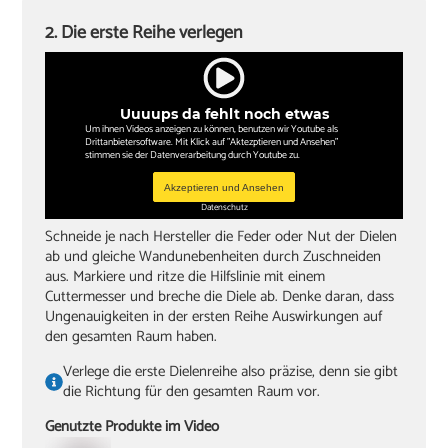
2. Die erste Reihe verlegen
Uuuups da fehlt noch etwas
Um ihnen Videos anzeigen zu können, benutzen wir Youtube als
Drittanbietersoftware. Mit Klick auf "Aktezptieren und Ansehen"
stimmen sie der Datenverarbeitung durch Youtube zu.
Akzeptieren und Ansehen
Datenschutz
Schneide je nach Hersteller die Feder oder Nut der Dielen
ab und gleiche Wandunebenheiten durch Zuschneiden
aus. Markiere und ritze die Hilfslinie mit einem
Cuttermesser und breche die Diele ab. Denke daran, dass
Ungenauigkeiten in der ersten Reihe Auswirkungen auf
den gesamten Raum haben.
Verlege die erste Dielenreihe also präzise, denn sie gibt
die Richtung für den gesamten Raum vor.
Genutzte Produkte im Video