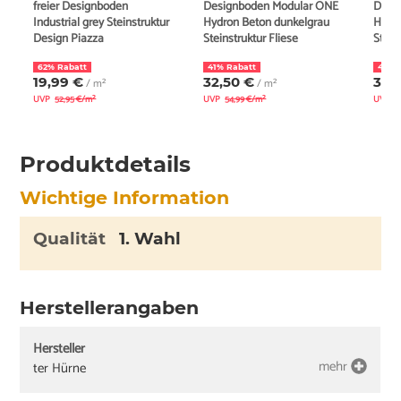
freier Designboden
Designboden Modular ONE
Desi
Industrial grey Steinstruktur
Hydron Beton dunkelgrau
Hydro
Design Piazza
Steinstruktur Fliese
Stein
62% Rabatt
41% Rabatt
40% 
19,99 €
32,50 €
32,
/ m²
/ m²
UVP
52,95 €/m²
UVP
54,99 €/m²
UVP
5
Produktdetails
Wichtige Information
Qualität
1. Wahl
Herstellerangaben
Hersteller
mehr
ter Hürne