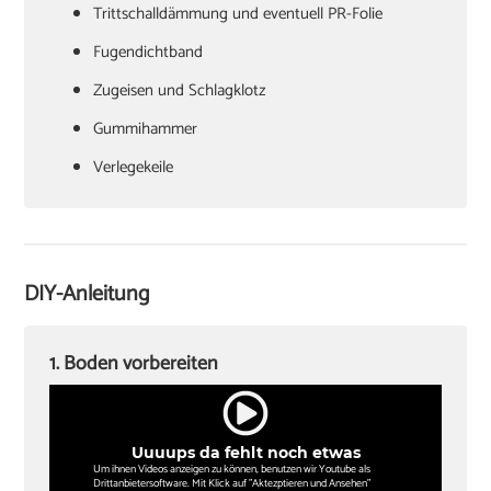
Trittschalldämmung und eventuell PR-Folie
Fugendichtband
Zugeisen und Schlagklotz
Gummihammer
Verlegekeile
Cuttermesser
Laminatschneider
Akkuschrauber
DIY-Anleitung
Sockelleisten und Halterungsclips
Stichsäge und Kappsäge
1. Boden vorbereiten
Zollstock
Winkel
Uuuups da fehlt noch etwas
Bleistift
Um ihnen Videos anzeigen zu können, benutzen wir Youtube als
Drittanbietersoftware. Mit Klick auf "Aktezptieren und Ansehen"