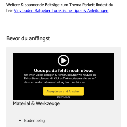
Weitere & spannende Beiträge zum Thema Parkett findest du
hier
Vinylboden Ratgeber | praktische Tipps & Anleitungen
Bevor du anfängst
Uuuups da fehlt noch etwas
Um ihnen Videos anzeigen zu können, benutzen wir Youtube als
Drittanbietersoftware. Mit Klick auf "Aktezptieren und Ansehen"
stimmen sie der Datenverarbeitung durch Youtube zu.
Akzeptieren und Ansehen
Datenschutz
Material & Werkzeuge
Bodenbelag