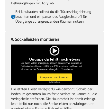
Dehnungsfugen mit Acryl ab.
Bei Neubauten solltest du die Türanschlagrichtung
beachten und ein passendes Ausgleichsprofil für
Übergänge zu angrenzenden Räumen nutzen.
5. Sockelleisten montieren
Uuuups da fehlt noch etwas
Um ihnen Videos anzeigen zu können, benutzen wir Youtube als
Drittanbietersoftware. Mit Klick auf "Aktezptieren und Ansehen"
stimmen sie der Datenverarbeitung durch Youtube zu.
Akzeptieren und Ansehen
Datenschutz
Die letzten Dielen verlegst du wie gewohnt. Sobald der
Boden im gesamten Raum fertig verlegt ist, kannst du die
Verlegekeile entfernen. Die Hauptarbeit ist damit erledigt.
Jetzt bleibt nur noch, die Sockelleisten anzubringen und
eventuell einige Fugen mit Acryl zu füllen.