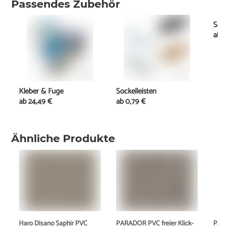
Passendes Zubehör
Schi
ab
1
Kleber & Fuge
Sockelleisten
ab
24,49 €
ab
0,79 €
Ähnliche Produkte
Haro Disano Saphir PVC
PARADOR PVC freier Klick-
PARAD