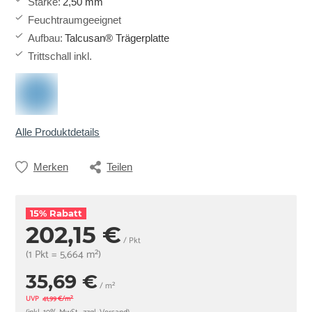
Stärke
:
2,50 mm
Feuchtraumgeeignet
Aufbau
:
Talcusan® Trägerplatte
Trittschall inkl.
Alle Produktdetails
Merken
Teilen
15% Rabatt
202,15 €
/ Pkt
(1 Pkt = 5,664 m²)
35,69 €
/ m²
UVP
41,99 €/m²