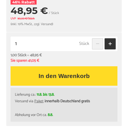
46% Rabatt
48,95 €
/ Stück
UVP
90,00 €/Stück
(inkl. 19% MwSt., zzgl. Versand)
Stück
1,00 Stück
=
48,95 €
Sie sparen 41,05 €
In den Warenkorb
Lieferung ca.:
11.8. bis 13.8.
Versand via
Paket
innerhalb Deutschland gratis
Abholung vor Ort ca.
8.8.