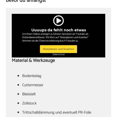
Bevor du anfängst
Uuuups da fehlt noch etwas
Um ihnen Videos anzeigen zu können, benutzen wir Youtube als
Drittanbietersoftware. Mit Klick auf "Aktezptieren und Ansehen"
stimmen sie der Datenverarbeitung durch Youtube zu.
Akzeptieren und Ansehen
Datenschutz
Material & Werkzeuge
Bodenbelag
Cuttermesser
Bleistieft
Zollstock
Trittschalldämmung und eventuell PR-Folie