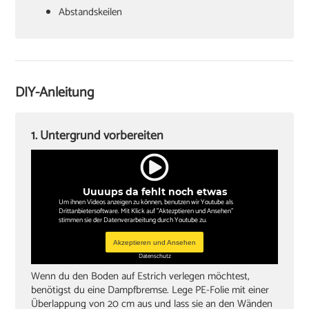
Abstandskeilen
Hammer
Zugeisen und Schlagklotz
Winkel
DIY-Anleitung
Sockelleisten und Halterungsclips
Stichsäge und Kappsäge
1. Untergrund vorbereiten
Knieschoner
Uuuups da fehlt noch etwas
Um ihnen Videos anzeigen zu können, benutzen wir Youtube als
Drittanbietersoftware. Mit Klick auf "Aktezptieren und Ansehen"
stimmen sie der Datenverarbeitung durch Youtube zu.
Akzeptieren und Ansehen
Datenschutz
Wenn du den Boden auf Estrich verlegen möchtest,
benötigst du eine Dampfbremse. Lege PE-Folie mit einer
Überlappung von 20 cm aus und lass sie an den Wänden