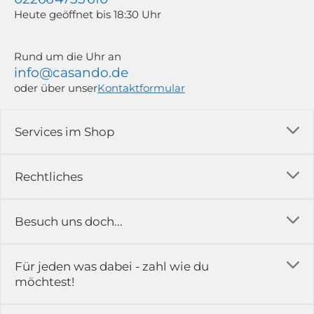
Heute geöffnet bis 18:30 Uhr
Rund um die Uhr an
info@casando.de
oder über unser
Kontaktformular
Services im Shop
Versandkosten
Rechtliches
Ratgeber
Impressum
Besuch uns doch...
Erfahrungsberichte & Bewertungen
AGB
FAQ
in der Ausstellung...
Für jeden was dabei - zahl wie du
Rückgabe & Reklamation
Kontakt
möchtest!
Datenschutz
Das ist casando
Holz-Richter GmbH