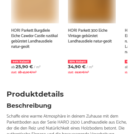
HORI Parkett Burgdiele
HORI Parkett 300 Eiche
HORI 
Eiche Cawdor Castle rustikal
Vintage gebürstet
Eiche
gebürstet Landhausdiele
Landhausdiele natur-geölt
rusti
natur-geölt
Landh
natur
44% Rabatt
50% Rabatt
44% 
25,90 €
34,90 €
2
ab
/ m²
/ m²
ab
ab
a
statt
45,90 €/m²
statt
69,90 €/m²
statt
Produktdetails
Beschreibung
Schaffe eine warme Atmosphäre in deinem Zuhause mit dem
Parkettboden aus der Serie HARO 2500 Landhausdiele aus Eiche,
der die den Reiz und Natürlichkeit eines Holzbodens betont. Die