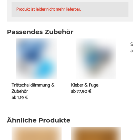
Produkt ist leider nicht mehr lieferbar.
Passendes Zubehör
Socke
ab
0
Trittschalldämmung &
Kleber & Fuge
Zubehör
ab
77,90 €
ab
1,19 €
Ähnliche Produkte