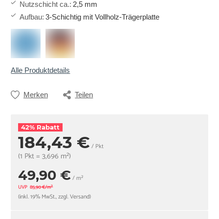
Nutzschicht ca.
:
2,5 mm
Aufbau
:
3-Schichtig mit Vollholz-Trägerplatte
Alle Produktdetails
Merken
Teilen
42% Rabatt
184,43 €
/ Pkt
(1 Pkt = 3,696 m²)
49,90 €
/ m²
UVP
85,90 €/m²
(inkl. 19% MwSt., zzgl. Versand)