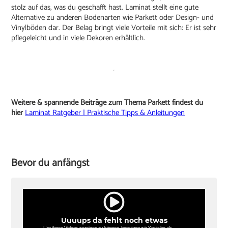
stolz auf das, was du geschafft hast. Laminat stellt eine gute
Alternative zu anderen Bodenarten wie Parkett oder Design- und
Vinylböden dar. Der Belag bringt viele Vorteile mit sich: Er ist sehr
pflegeleicht und in viele Dekoren erhältlich.
Weitere & spannende Beiträge zum Thema Parkett findest du
hier
Laminat Ratgeber | Praktische Tipps & Anleitungen
Bevor du anfängst
Uuuups da fehlt noch etwas
Um ihnen Videos anzeigen zu können, benutzen wir Youtube als