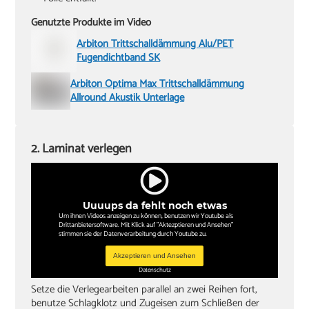
Genutzte Produkte im Video
Arbiton Trittschalldämmung Alu/PET
Fugendichtband SK
Arbiton Optima Max Trittschalldämmung
Allround Akustik Unterlage
2. Laminat verlegen
Uuuups da fehlt noch etwas
Um ihnen Videos anzeigen zu können, benutzen wir Youtube als
Drittanbietersoftware. Mit Klick auf "Aktezptieren und Ansehen"
stimmen sie der Datenverarbeitung durch Youtube zu.
Akzeptieren und Ansehen
Datenschutz
Setze die Verlegearbeiten parallel an zwei Reihen fort,
benutze Schlagklotz und Zugeisen zum Schließen der