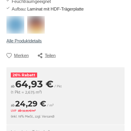
Feuchtraumgeeignet
Aufbau
:
Laminat mit HDF-Trägerplatte
Alle Produktdetails
Merken
Teilen
26% Rabatt
64,93 €
ab
/ Pkt
(1 Pkt = 2,675 m²)
24,29 €
ab
/ m²
ab
UVP
32,95 €/m²
(inkl. 19% MwSt., zzgl. Versand)