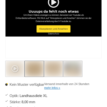
Uuuups da fehlt noch etwas
Um ihnen Videos anzeigen zu können, benutzen wir Youtube als
Drittanbietersoftware. Mit Klick auf "Aktezptieren und Ansehen" stimmen sie der
Datenverarbeitung durch Youtube zu.
Akzeptieren und Ansehen
Datenschutz
Kein Muster verfügbar
Versand innerhalb von 24 Stunden
mehr Infos »
Optik
:
Landhausdiele XL
Stärke
:
8,00 mm