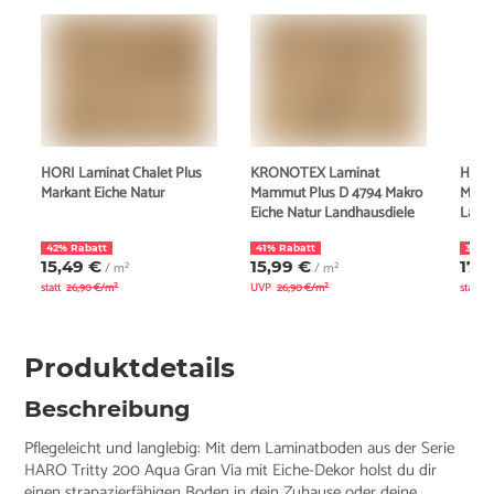
HORI Laminat Chalet Plus
KRONOTEX Laminat
HORI 
Markant Eiche Natur
Mammut Plus D 4794 Makro
Mark
Eiche Natur Landhausdiele
Land
42% Rabatt
41% Rabatt
36% 
15,49 €
15,99 €
17,2
/ m²
/ m²
statt
26,90 €/m²
UVP
26,90 €/m²
statt
2
Produktdetails
Beschreibung
Pflegeleicht und langlebig: Mit dem Laminatboden aus der Serie
HARO Tritty 200 Aqua Gran Via mit Eiche-Dekor holst du dir
einen strapazierfähigen Boden in dein Zuhause oder deine