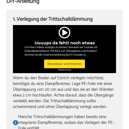
DIY-Anleitung
Winkel oder Schmiege
Zollstock
1. Verlegung der Trittschalldämmung
Kappsäge
Knieschoner
Uuuups da fehlt noch etwas
Um ihnen Videos anzeigen zu können, benutzen wir Youtube als
Drittanbietersoftware. Mit Klick auf "Aktezptieren und Ansehen"
stimmen sie der Datenverarbeitung durch Youtube zu.
Akzeptieren und Ansehen
Datenschutz
Wenn du den Boden auf Estrich verlegen möchtest,
benötigst du eine Dampfbremse. Lege PE-Folie mit einer
Überlappung von 20 cm aus und lass sie an den Wänden
etwa 2 cm hochlaufen. Achte darauf, dass die Übergänge
verklebt werden. Die Trittschalldämmung sollte
schwimmend und ohne Überlappung verlegt werden.
Manche Trittschalldämmungen haben bereits eine
integrierte Dampfbremse, sodass das Verlegen der PE-
Folie entfällt.