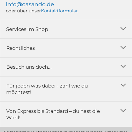
info@casando.de
oder über unser
Kontaktformular
Services im Shop
Versandkosten
Rechtliches
Ratgeber
Impressum
Besuch uns doch...
Erfahrungsberichte & Bewertungen
AGB
FAQ
in der Ausstellung...
Für jeden was dabei - zahl wie du
Rückgabe & Reklamation
Kontakt
möchtest!
Datenschutz
Das ist casando
Holz-Richter GmbH
Schmiedeweg 1
Batteriegesetz
Karriere
Von Express bis Standard – du hast die
51789 Lindlar
Wahl!
Widerrufsrecht
Gewerbekunden
Hinweis:
Hunde sind in der Ausstellung erlaubt
Datenschutz-Einstellung
Grounding Page
¹ Der Rabattcode gilt nur für das Sortiment im Onlineshop von casando. Du kannst ihn ab