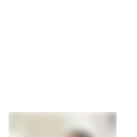
ick-Designboden
gn Bedollo
 mittel EPD036
diele
tt
€
/ m²
99 €/m²