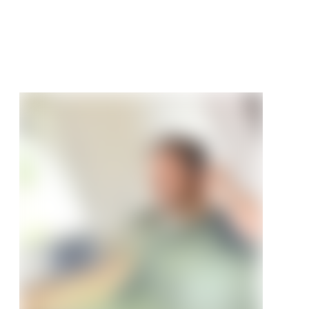
t
€
/ m²
95 €/m²