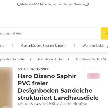
Mehr als 400 Mitarbeiter für deinen Service
une
|
Gartenhäuser, Saunen & mehr
|
Wandverkleidun
gnboden Holzoptik
Designboden Eiche
Haro Disano Saphir PVC 
Art.-Nr.:
3670559900
Haro Disano Saphir
PVC freier
Designboden Sandeiche
strukturiert Landhausdiele
1282 x 235 x 4,5 mm, NKL 23/33, mit Microfase