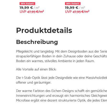
58% Rabatt
58% Rabatt
19,99 €
/ m²
19,99 €
/ m²
UVP
47,95 €/m²
UVP
47,95 €/m²
Produktdetails
Beschreibung
Pflegeleicht und langlebig: Mit dem Designboden aus der Seri
strapazierfähigen Boden in dein Zuhause oder deine Geschäft
Boden ein warmes, stilvolles Ambiente in jeden Raum.
Alle Vorteile auf einen Blick:
Die 1-Stab-Optik lässt jede Designdiele wie eine Massivholzdi
offener und geräumiger.
Der warme Farbton des Eichen-Designs schafft ein gemütlich
Inneneinrichtungen und erzeugt ein harmonisches Gleichgewich
Microfase ergibt eine dezent strukturierte Optik, die jedes Ele