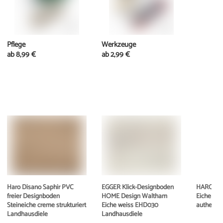
Pflege
Werkzeuge
ab
8,99 €
ab
2,99 €
Haro Disano Saphir PVC
EGGER Klick-Designboden
HARO Dis
freier Designboden
HOME Design Waltham
Eiche Pr
Steineiche creme strukturiert
Eiche weiss EHD030
authentic
Landhausdiele
Landhausdiele