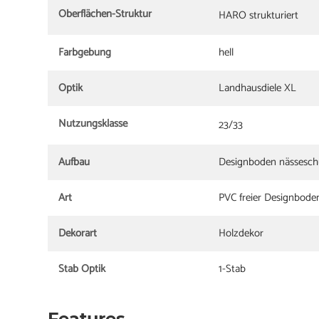
Oberflächen-Struktur
HARO strukturiert
Farbgebung
hell
Optik
Landhausdiele XL
Nutzungsklasse
23/33
Aufbau
Designboden nässesch
Art
PVC freier Designbode
Dekorart
Holzdekor
Stab Optik
1-Stab
Features