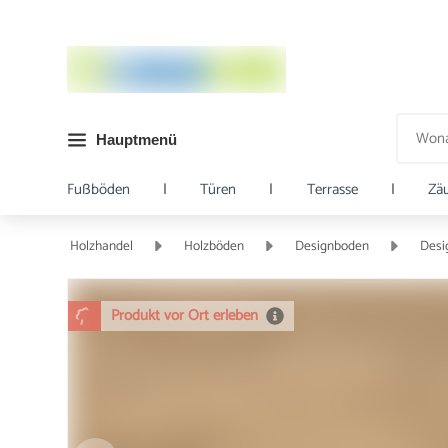
Hauptmenü
Fußböden
|
Türen
|
Terrasse
|
Zä
Holzhandel
Holzböden
Designboden
Desi
Produkt vor Ort erleben