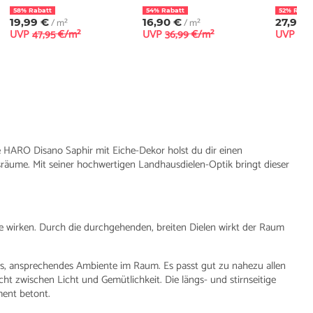
58% Rabatt
54% Rabatt
52% Rabat
19,99 €
/ m²
16,90 €
/ m²
27,90 
UVP
47,95 €/m²
UVP
36,99 €/m²
UVP
57,
e HARO Disano Saphir mit Eiche-Dekor holst du dir einen
sräume. Mit seiner hochwertigen Landhausdielen-Optik bringt dieser
ele wirken. Durch die durchgehenden, breiten Dielen wirkt der Raum
es, ansprechendes Ambiente im Raum. Es passt gut zu nahezu allen
t zwischen Licht und Gemütlichkeit. Die längs- und stirnseitige
ment betont.