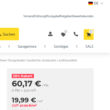
DE
Versand
|
Zahlung
|
Rückgabe
|
Ratgeber
|
Gewerbekunden
0
0
Suchen
g
|
Garagentore
|
Sonstiges
|
SALE
freier Designboden Sandeiche strukturiert Landhausdiele
58% Rabatt
60,17 €
/ Pkt
(1 Pkt = 3,01 m²)
19,99 €
/ m²
UVP
47,95 €/m²