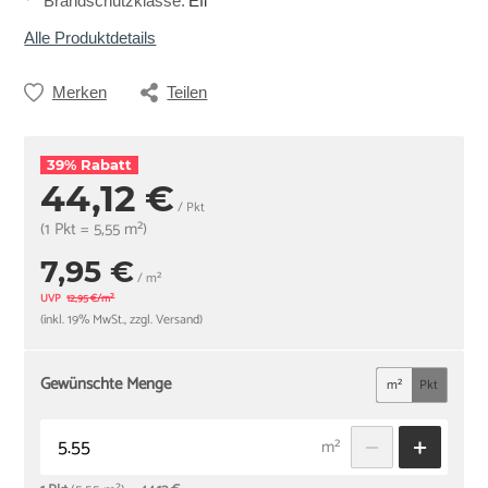
Brandschutzklasse
:
Efl
Alle Produktdetails
Merken
Teilen
39% Rabatt
44,12 €
/ Pkt
(1 Pkt = 5,55 m²)
7,95 €
/ m²
UVP
12,95 €/m²
(inkl. 19% MwSt., zzgl. Versand)
Gewünschte Menge
m²
Pkt
m²