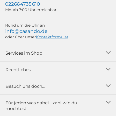
02266 4735 610
Mo. ab 7:00 Uhr erreichbar
Rund um die Uhr an
info@casando.de
oder über unser
Kontaktformular
Services im Shop
Versandkosten
Rechtliches
Ratgeber
Impressum
Besuch uns doch...
Erfahrungsberichte & Bewertungen
AGB
FAQ
in der Ausstellung...
Für jeden was dabei - zahl wie du
Rückgabe & Reklamation
Kontakt
möchtest!
Datenschutz
Das ist casando
Holz-Richter GmbH