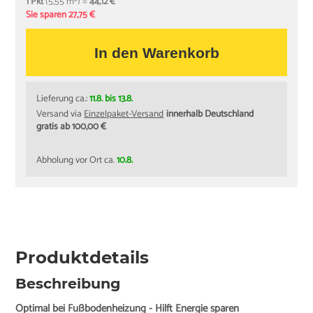
1 Pkt
(5,55 m²) =
44,12 €
Sie sparen 27,75 €
In den Warenkorb
Lieferung ca.:
11.8. bis 13.8.
Versand via
Einzelpaket-Versand
innerhalb Deutschland
gratis ab 100,00 €
Abholung vor Ort ca.
10.8.
Produktdetails
Beschreibung
Optimal bei Fußbodenheizung - Hilft Energie sparen