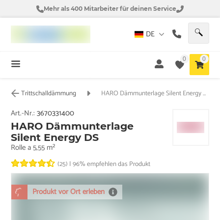
Mehr als 400 Mitarbeiter für deinen Service
DE
0
0
Trittschalldämmung
HARO Dämmunterlage Silent Energy DS
Art.-Nr.:
3670331400
HARO Dämmunterlage
Silent Energy DS
Rolle a 5,55 m²
(25)
|
96% empfehlen das Produkt
Produkt vor Ort erleben