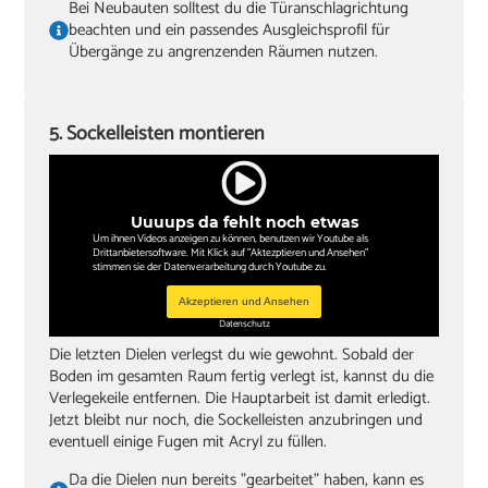
Bei Neubauten solltest du die Türanschlagrichtung
beachten und ein passendes Ausgleichsprofil für
Übergänge zu angrenzenden Räumen nutzen.
5. Sockelleisten montieren
Uuuups da fehlt noch etwas
Um ihnen Videos anzeigen zu können, benutzen wir Youtube als
Drittanbietersoftware. Mit Klick auf "Aktezptieren und Ansehen"
stimmen sie der Datenverarbeitung durch Youtube zu.
Akzeptieren und Ansehen
Datenschutz
Die letzten Dielen verlegst du wie gewohnt. Sobald der
Boden im gesamten Raum fertig verlegt ist, kannst du die
Verlegekeile entfernen. Die Hauptarbeit ist damit erledigt.
Jetzt bleibt nur noch, die Sockelleisten anzubringen und
eventuell einige Fugen mit Acryl zu füllen.
Da die Dielen nun bereits "gearbeitet" haben, kann es