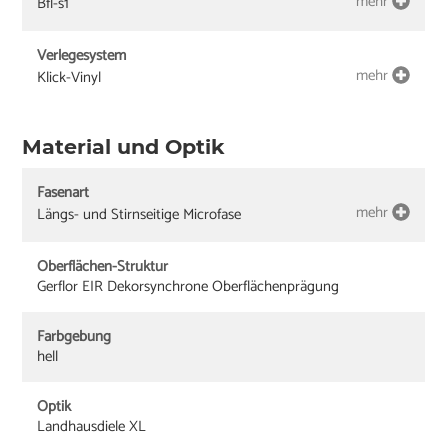
mehr
Bfl-s1
Verlegesystem
mehr
Klick-Vinyl
Material und Optik
Fasenart
mehr
Längs- und Stirnseitige Microfase
Oberflächen-Struktur
Gerflor EIR Dekorsynchrone Oberflächenprägung
Farbgebung
hell
Optik
Landhausdiele XL