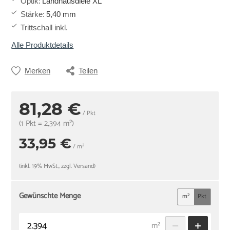
Optik
:
Landhausdiele XL
Stärke
:
5,40 mm
Trittschall inkl.
Alle Produktdetails
Merken
Teilen
81,28 €
/ Pkt
(1 Pkt = 2,394 m²)
33,95 €
/ m²
(inkl. 19% MwSt., zzgl. Versand)
Gewünschte Menge
m²
Pkt
m²