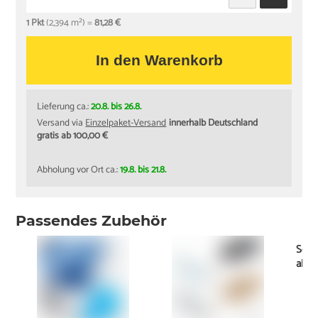
1 Pkt
(2,394 m²) =
81,28 €
In den Warenkorb
Lieferung ca.:
20.8. bis 26.8.
Versand via
Einzelpaket-Versand
innerhalb Deutschland
gratis ab 100,00 €
Abholung vor Ort ca.:
19.8. bis 21.8.
Passendes Zubehör
Schi
ab
1