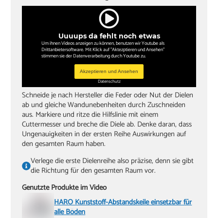
Uuuups da fehlt noch etwas
Um ihnen Videos anzeigen zu können, benutzen wir Youtube als
Drittanbietersoftware. Mit Klick auf "Aktezptieren und Ansehen"
stimmen sie der Datenverarbeitung durch Youtube zu.
Akzeptieren und Ansehen
Datenschutz
Schneide je nach Hersteller die Feder oder Nut der Dielen
ab und gleiche Wandunebenheiten durch Zuschneiden
aus. Markiere und ritze die Hilfslinie mit einem
Cuttermesser und breche die Diele ab. Denke daran, dass
Ungenauigkeiten in der ersten Reihe Auswirkungen auf
den gesamten Raum haben.
Verlege die erste Dielenreihe also präzise, denn sie gibt
die Richtung für den gesamten Raum vor.
Genutzte Produkte im Video
HARO Kunststoff-Abstandskeile einsetzbar für
alle Böden