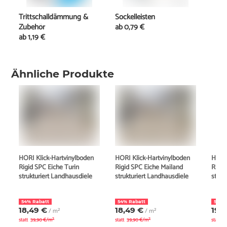
Trittschalldämmung &
Sockelleisten
Zubehör
ab
0,79 €
ab
1,19 €
Ähnliche Produkte
HORI Klick-Hartvinylboden
HORI Klick-Hartvinylboden
HORI 
Rigid SPC Eiche Turin
Rigid SPC Eiche Mailand
Rigid
strukturiert Landhausdiele
strukturiert Landhausdiele
struk
54% Rabatt
54% Rabatt
55% 
18,49 €
18,49 €
19,
/ m²
/ m²
statt
39,90 €/m²
statt
39,90 €/m²
statt
4