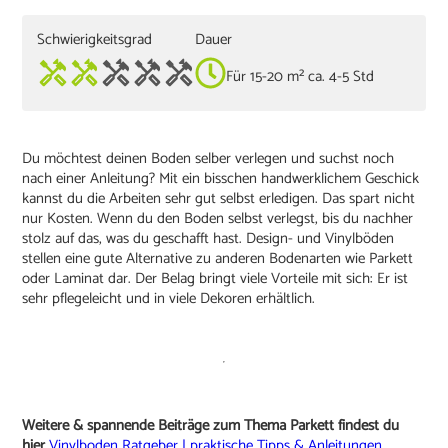
Schwierigkeitsgrad
Dauer
Für 15-20 m² ca. 4-5 Std
Du möchtest deinen Boden selber verlegen und suchst noch
nach einer Anleitung? Mit ein bisschen handwerklichem Geschick
kannst du die Arbeiten sehr gut selbst erledigen. Das spart nicht
nur Kosten. Wenn du den Boden selbst verlegst, bis du nachher
stolz auf das, was du geschafft hast. Design- und Vinylböden
stellen eine gute Alternative zu anderen Bodenarten wie Parkett
oder Laminat dar. Der Belag bringt viele Vorteile mit sich: Er ist
sehr pflegeleicht und in viele Dekoren erhältlich.
Weitere & spannende Beiträge zum Thema Parkett findest du
hier
Vinylboden Ratgeber | praktische Tipps & Anleitungen