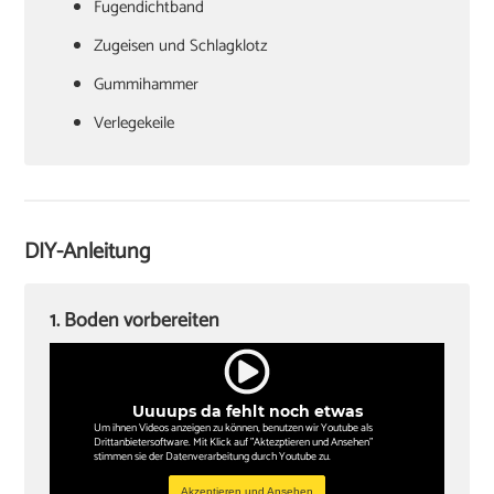
Fugendichtband
Zugeisen und Schlagklotz
Gummihammer
Verlegekeile
Cuttermesser
Laminatschneider
Akkuschrauber
DIY-Anleitung
Sockelleisten und Halterungsclips
Stichsäge und Kappsäge
1. Boden vorbereiten
Zollstock
Winkel
Uuuups da fehlt noch etwas
Bleistift
Um ihnen Videos anzeigen zu können, benutzen wir Youtube als
Drittanbietersoftware. Mit Klick auf "Aktezptieren und Ansehen"
stimmen sie der Datenverarbeitung durch Youtube zu.
Akzeptieren und Ansehen