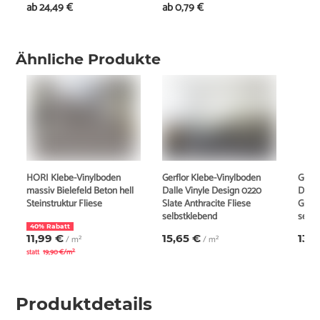
ab
24,49 €
ab
0,79 €
Ähnliche Produkte
HORI Klebe-Vinylboden
Gerflor Klebe-Vinylboden
Gerfl
massiv Bielefeld Beton hell
Dalle Vinyle Design 0220
Dalle
Steinstruktur Fliese
Slate Anthracite Fliese
Grani
selbstklebend
selbs
40% Rabatt
11,99 €
15,65 €
13,5
/ m²
/ m²
statt
19,90 €/m²
Produktdetails