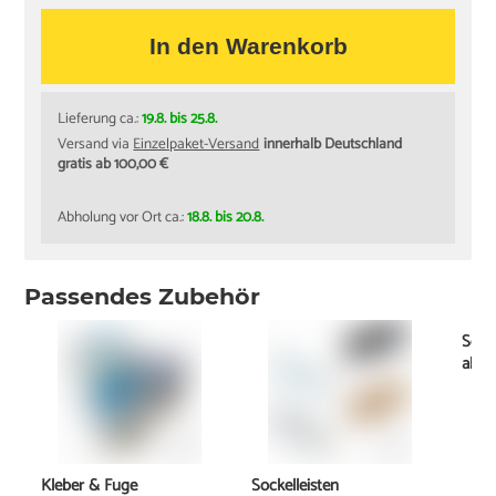
In den Warenkorb
Lieferung ca.:
19.8. bis 25.8.
Versand via
Einzelpaket-Versand
innerhalb Deutschland
gratis ab 100,00 €
Abholung vor Ort ca.:
18.8. bis 20.8.
Passendes Zubehör
Schi
ab
1
Kleber & Fuge
Sockelleisten