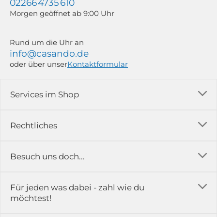
02266 4735 610
Morgen geöffnet ab 9:00 Uhr
Rund um die Uhr an
info@casando.de
oder über unser
Kontaktformular
Services im Shop
Versandkosten
Rechtliches
Ratgeber
Impressum
Besuch uns doch...
Erfahrungsberichte & Bewertungen
AGB
FAQ
in der Ausstellung...
Für jeden was dabei - zahl wie du
Rückgabe & Reklamation
Kontakt
möchtest!
Datenschutz
Das ist casando
Holz-Richter GmbH