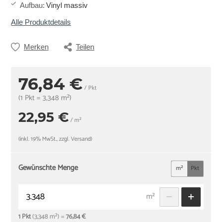
Aufbau
:
Vinyl massiv
Alle Produktdetails
Merken
Teilen
76,84 €
/ Pkt
(1 Pkt = 3,348 m²)
22,95 €
/ m²
(inkl. 19% MwSt., zzgl. Versand)
Gewünschte Menge
m²
Pkt
m²
1 Pkt
(3,348 m²) =
76,84 €