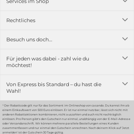
Services im Shop
Versandkosten
Rechtliches
Ratgeber
Impressum
Besuch uns doch...
Erfahrungsberichte & Bewertungen
AGB
FAQ
in der Ausstellung...
Für jeden was dabei - zahl wie du
Rückgabe & Reklamation
Kontakt
möchtest!
Datenschutz
Das ist casando
Holz-Richter GmbH
Schmiedeweg 1
Batteriegesetz
Karriere
Von Express bis Standard – du hast die
51789 Lindlar
Wahl!
Widerrufsrecht
Gewerbekunden
Hinweis:
Hunde sind in der Ausstellung erlaubt
Datenschutz-Einstellung
Grounding Page
¹ Der Rabattcode gilt nur für das Sortiment im Onlineshop von casando. Du kannst ihn ab
einem Einkaufswert von 500 Euro einlösen. Er ist nur einmal nutzbar, lässt sich nicht mit
Erklärung zur Barrierefreiheit
anderen Rabattaktionen kombinieren, nicht auszahlen und auch nicht nachträglich
einlösen. Pro Person gibt's den Gutschein nur einmal, unabhängig von der E-Mail-Adresse
… oder in unserem Fachmarkt
oder Versandanschrift. Wir können mehrere parallele Bestellungen eines Kunden
zusammenfassen und nur einmal den Gutschein anrechnen. Nach deinem Klick auf 'Jetzt
anmelden' ist der Gutschein 30 Tage gültig.