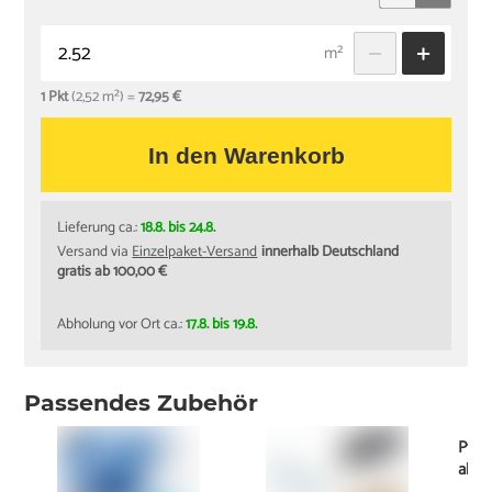
m²
1 Pkt
(2,52 m²) =
72,95 €
In den Warenkorb
Lieferung ca.:
18.8. bis 24.8.
Versand via
Einzelpaket-Versand
innerhalb Deutschland
gratis ab 100,00 €
Abholung vor Ort ca.:
17.8. bis 19.8.
Passendes Zubehör
Pfle
ab
7