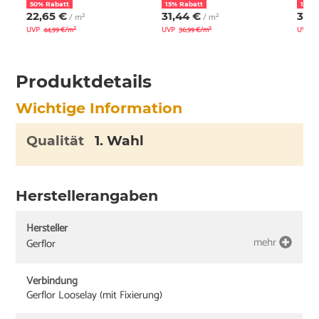
50% Rabatt
15% Rabatt
15% 
22,65 €
31,44 €
31,
/ m²
/ m²
UVP
44,99 €/m²
UVP
36,99 €/m²
UVP
3
Produktdetails
Wichtige Information
Qualität
1. Wahl
Herstellerangaben
Hersteller
mehr
Gerflor
Verbindung
Gerflor Looselay (mit Fixierung)