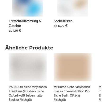
Trittschalldämmung &
Sockelleisten
Zubehör
ab
0,79 €
ab
1,19 €
Ähnliche Produkte
PARADOR Klebe-Vinylboden
ter Hürne Klebe-Vinylboden
ter H
Trendtime 3 Dryback Eiche
massiv Chevron Edition Pro
massi
Oxford weiß Seidenmatte
Eiche Berlin OF 2415
Eiche
Struktur Fischgrät
Fischgrät
Fisch