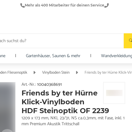
Mehr als 400 Mitarbeiter für deinen Service
une
|
Gartenhäuser, Saunen & mehr
|
Wandverkleidun
oden Fliesenoptik
Vinylboden Stein
Friends by ter Hürne Klick-V
Art.-Nr.:
10040368691
Friends by ter Hürne
Klick-Vinylboden
HDF Steinoptik OF 2239
1209 x 173 mm, NKL 23/31, NS ca.0,3mm, mit Fase, inkl. 1
mm Premium Akustik Trittschall