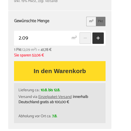
(inkl. 19% MwSt., zzgl. Versand)
Gewünschte Menge
m²
Pkt
m²
1 Pkt
(2,09 m²) =
41,78 €
Sie sparen 52,06 €
In den Warenkorb
Lieferung ca.:
10.8. bis 12.8.
Versand via
Einzelpaket-Versand
innerhalb
Deutschland gratis ab 100,00 €
Abholung vor Ort ca.
7.8.