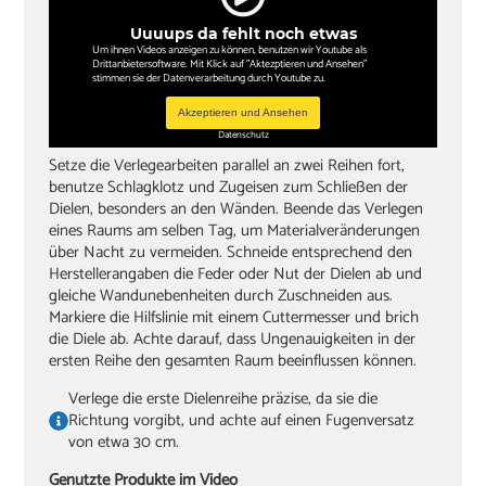
Uuuups da fehlt noch etwas
Um ihnen Videos anzeigen zu können, benutzen wir Youtube als
Drittanbietersoftware. Mit Klick auf "Aktezptieren und Ansehen"
stimmen sie der Datenverarbeitung durch Youtube zu.
Akzeptieren und Ansehen
Datenschutz
Setze die Verlegearbeiten parallel an zwei Reihen fort,
benutze Schlagklotz und Zugeisen zum Schließen der
Dielen, besonders an den Wänden. Beende das Verlegen
eines Raums am selben Tag, um Materialveränderungen
über Nacht zu vermeiden. Schneide entsprechend den
Herstellerangaben die Feder oder Nut der Dielen ab und
gleiche Wandunebenheiten durch Zuschneiden aus.
Markiere die Hilfslinie mit einem Cuttermesser und brich
die Diele ab. Achte darauf, dass Ungenauigkeiten in der
ersten Reihe den gesamten Raum beeinflussen können.
Verlege die erste Dielenreihe präzise, da sie die
Richtung vorgibt, und achte auf einen Fugenversatz
von etwa 30 cm.
Genutzte Produkte im Video