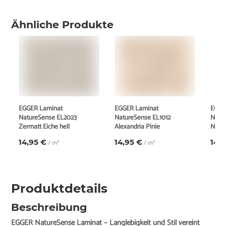
Ähnliche Produkte
EGGER Laminat
EGGER Laminat
EGGE
NatureSense EL2023
NatureSense EL1012
Natu
Zermatt Eiche hell
Alexandria Pinie
Newpo
14,95 €
14,95 €
14,
/ m²
/ m²
Produktdetails
Beschreibung
EGGER NatureSense Laminat – Langlebigkeit und Stil vereint