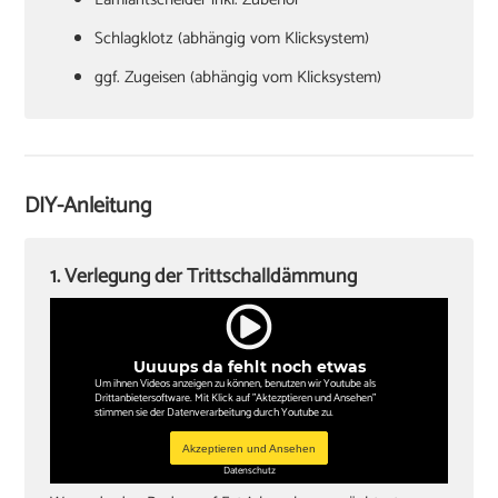
Schlagklotz (abhängig vom Klicksystem)
ggf. Zugeisen (abhängig vom Klicksystem)
Hammer
Verlegekeile
Cuttermesser
DIY-Anleitung
Winkel oder Schmiege
Zollstock
1. Verlegung der Trittschalldämmung
Kappsäge
Knieschoner
Uuuups da fehlt noch etwas
Um ihnen Videos anzeigen zu können, benutzen wir Youtube als
Drittanbietersoftware. Mit Klick auf "Aktezptieren und Ansehen"
stimmen sie der Datenverarbeitung durch Youtube zu.
Akzeptieren und Ansehen
Datenschutz