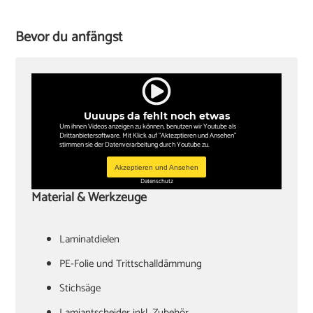
Bevor du anfängst
Uuuups da fehlt noch etwas
Um ihnen Videos anzeigen zu können, benutzen wir Youtube als
Drittanbietersoftware. Mit Klick auf "Aktezptieren und Ansehen"
stimmen sie der Datenverarbeitung durch Youtube zu.
Akzeptieren und Ansehen
Datenschutz
Material & Werkzeuge
Laminatdielen
PE-Folie und Trittschalldämmung
Stichsäge
Lamiantscheider inkl. Zubehör