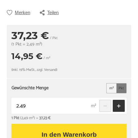
Merken
Teilen
37,23 €
/ Pkt
(1 Pkt = 2,49 m²)
14,95 €
/ m²
(inkl. 19% MwSt., zzgl. Versand)
Gewünschte Menge
m²
Pkt
m²
1 Pkt
(2,49 m²) =
37,23 €
In den Warenkorb