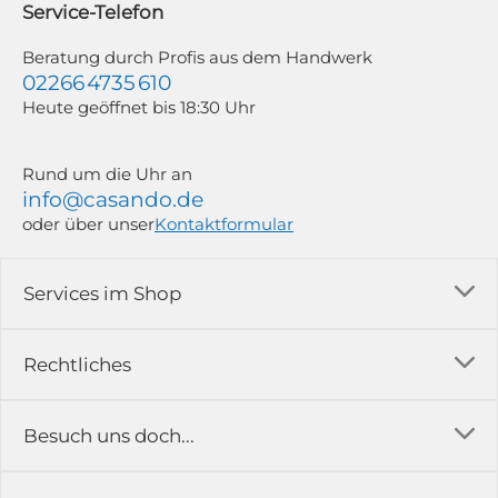
Service-Telefon
Weitere Informationen findest du in unserer Datenschutzerklärung.
Beratung durch Profis aus dem Handwerk
02266 4735 610
Heute geöffnet bis 18:30 Uhr
Rund um die Uhr an
info@casando.de
oder über unser
Kontaktformular
Services im Shop
Versandkosten
Rechtliches
Ratgeber
Impressum
Besuch uns doch...
Erfahrungsberichte & Bewertungen
AGB
FAQ