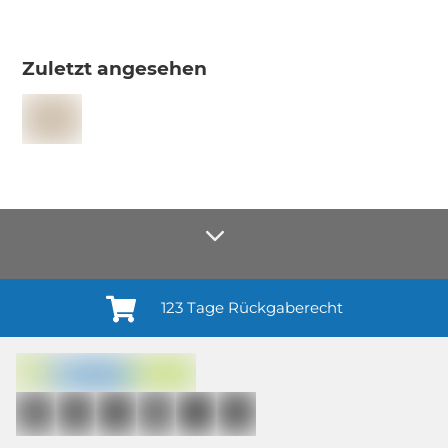
Zuletzt angesehen
123 Tage Rückgaberecht
Anmelden¹
Du willigst ein in den Erhalt regelmäßiger Neuigkeiten und Informationen zu
Produkten, Dienstleistungen, Aktionen und Zufriedenheitsbefragungen von
casando (Holz-Richter GmbH) sowie zur Interessen-Analyse durch
Auswertung individueller Öffnungs- und Klickraten (dazu nutzen wir
Mailchimp in Kombination mit Google). Deine Einwilligung kannst du
jederzeit mit Wirkung für die Zukunft und ohne Angabe von Gründen
widerrufen; z. B. durch Klick auf den Abmeldelink am Ende jedes Newsletters.