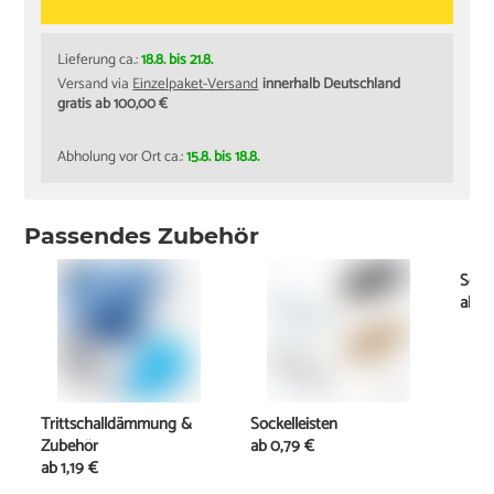
Lieferung ca.:
18.8. bis 21.8.
Versand via
Einzelpaket-Versand
innerhalb Deutschland
gratis ab 100,00 €
Abholung vor Ort ca.:
15.8. bis 18.8.
Passendes Zubehör
Schi
ab
11
Trittschalldämmung &
Sockelleisten
Zubehör
ab
0,79 €
ab
1,19 €