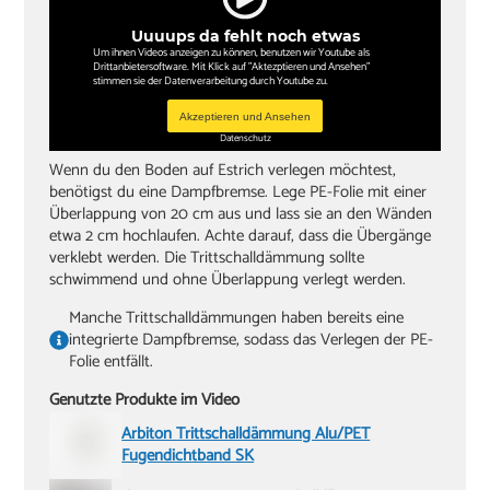
Knieschoner
Uuuups da fehlt noch etwas
Um ihnen Videos anzeigen zu können, benutzen wir Youtube als
Drittanbietersoftware. Mit Klick auf "Aktezptieren und Ansehen"
stimmen sie der Datenverarbeitung durch Youtube zu.
Akzeptieren und Ansehen
Datenschutz
Wenn du den Boden auf Estrich verlegen möchtest,
benötigst du eine Dampfbremse. Lege PE-Folie mit einer
Überlappung von 20 cm aus und lass sie an den Wänden
etwa 2 cm hochlaufen. Achte darauf, dass die Übergänge
verklebt werden. Die Trittschalldämmung sollte
schwimmend und ohne Überlappung verlegt werden.
Manche Trittschalldämmungen haben bereits eine
integrierte Dampfbremse, sodass das Verlegen der PE-
Folie entfällt.
Genutzte Produkte im Video
Arbiton Trittschalldämmung Alu/PET
Fugendichtband SK