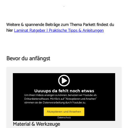
Weitere & spannende Beiträge zum Thema Parkett findest du
hier
Laminat Ratgeber | Praktische Tipps & Anleitungen
Bevor du anfängst
Uuuups da fehlt noch etwas
Um ihnen Videos anzeigen zu können, benutzen wir Youtube als
Drittanbietersoftware. Mit Klick auf "Aktezptieren und Ansehen"
stimmen sie der Datenverarbeitung durch Youtube zu.
Akzeptieren und Ansehen
Datenschutz
Material & Werkzeuge