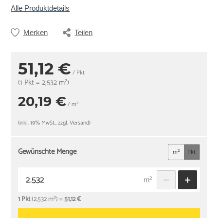
Alle Produktdetails
Merken
Teilen
51,12 €
/ Pkt
(1 Pkt = 2,532 m²)
20,19 €
/ m²
(inkl. 19% MwSt., zzgl. Versand)
Gewünschte Menge
m²
Pkt
m²
1 Pkt
(2,532 m²) =
51,12 €