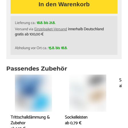
In den Warenkorb
Lieferung ca.:
18.8. bis 21.8.
Versand via
Einzelpaket-Versand
innerhalb Deutschland
gratis ab 100,00 €
Abholung vor Ort ca.:
15.8. bis 18.8.
Passendes Zubehör
Schi
ab
11
Trittschalldämmung &
Sockelleisten
Zubehör
ab
0,79 €