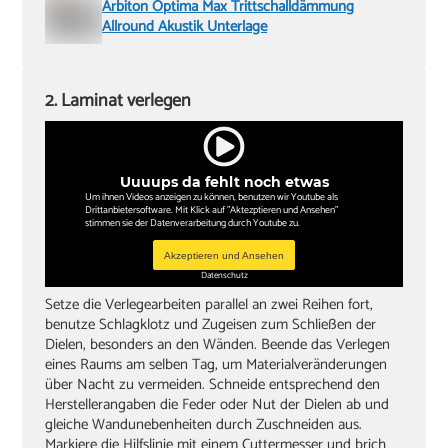
Arbiton Optima Max Trittschalldämmung
Allround Akustik Unterlage
2. Laminat verlegen
Uuuups da fehlt noch etwas
Um ihnen Videos anzeigen zu können, benutzen wir Youtube als
Drittanbietersoftware. Mit Klick auf "Aktezptieren und Ansehen"
stimmen sie der Datenverarbeitung durch Youtube zu.
Akzeptieren und Ansehen
Datenschutz
Setze die Verlegearbeiten parallel an zwei Reihen fort,
benutze Schlagklotz und Zugeisen zum Schließen der
Dielen, besonders an den Wänden. Beende das Verlegen
eines Raums am selben Tag, um Materialveränderungen
über Nacht zu vermeiden. Schneide entsprechend den
Herstellerangaben die Feder oder Nut der Dielen ab und
gleiche Wandunebenheiten durch Zuschneiden aus.
Markiere die Hilfslinie mit einem Cuttermesser und brich