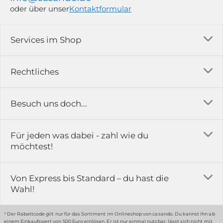
oder über unser
Kontaktformular
Services im Shop
Versandkosten
Rechtliches
Ratgeber
Impressum
Besuch uns doch...
Erfahrungsberichte & Bewertungen
AGB
FAQ
in der Ausstellung...
Für jeden was dabei - zahl wie du
Rückgabe & Reklamation
Kontakt
möchtest!
Datenschutz
Das ist casando
Holz-Richter GmbH
Schmiedeweg 1
Batteriegesetz
Karriere
Von Express bis Standard – du hast die
51789 Lindlar
Wahl!
Widerrufsrecht
Gewerbekunden
Hinweis:
Hunde sind in der Ausstellung erlaubt
Datenschutz-Einstellung
Grounding Page
¹ Der Rabattcode gilt nur für das Sortiment im Onlineshop von casando. Du kannst ihn ab
einem Einkaufswert von 500 Euro einlösen. Er ist nur einmal nutzbar, lässt sich nicht mit