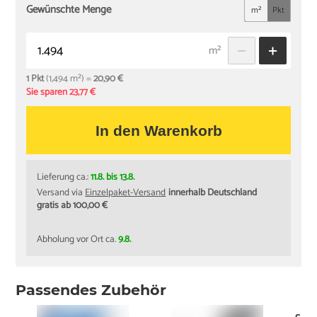
Gewünschte Menge
m²
Pkt
m²
1 Pkt
(1,494 m²) =
20,90 €
Sie sparen 23,77 €
In den Warenkorb
Lieferung ca.:
11.8. bis 13.8.
Versand via
Einzelpaket-Versand
innerhalb Deutschland
gratis ab 100,00 €
Abholung vor Ort ca.
9.8.
Passendes Zubehör