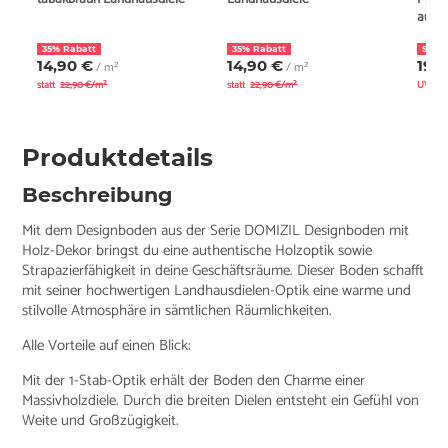
authe
35% Rabatt
35% Rabatt
58% 
14,90 €
14,90 €
19,
/ m²
/ m²
statt
22,90 €/m²
statt
22,90 €/m²
UVP
4
Produktdetails
Beschreibung
Mit dem Designboden aus der Serie DOMIZIL Designboden mit
Holz-Dekor bringst du eine authentische Holzoptik sowie
Strapazierfähigkeit in deine Geschäftsräume. Dieser Boden schafft
mit seiner hochwertigen Landhausdielen-Optik eine warme und
stilvolle Atmosphäre in sämtlichen Räumlichkeiten.
Alle Vorteile auf einen Blick:
Mit der 1-Stab-Optik erhält der Boden den Charme einer
Massivholzdiele. Durch die breiten Dielen entsteht ein Gefühl von
Weite und Großzügigkeit.