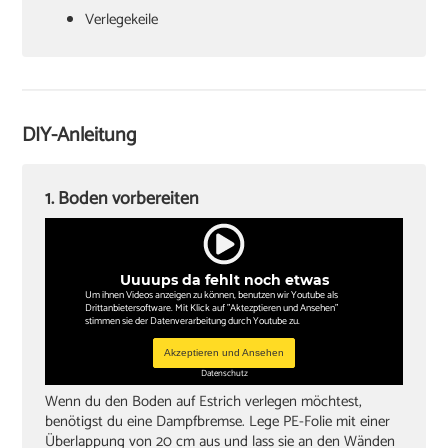
Verlegekeile
Cuttermesser
Laminatschneider
Akkuschrauber
DIY-Anleitung
Sockelleisten und Halterungsclips
Stichsäge und Kappsäge
1. Boden vorbereiten
Zollstock
Winkel
Uuuups da fehlt noch etwas
Bleistift
Um ihnen Videos anzeigen zu können, benutzen wir Youtube als
Drittanbietersoftware. Mit Klick auf "Aktezptieren und Ansehen"
stimmen sie der Datenverarbeitung durch Youtube zu.
Akzeptieren und Ansehen
Datenschutz
Wenn du den Boden auf Estrich verlegen möchtest,
benötigst du eine Dampfbremse. Lege PE-Folie mit einer
Überlappung von 20 cm aus und lass sie an den Wänden