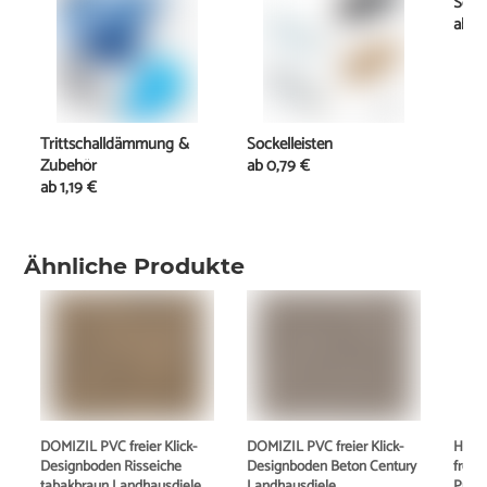
Schi
ab
11
Trittschalldämmung &
Sockelleisten
Zubehör
ab
0,79 €
ab
1,19 €
Ähnliche Produkte
DOMIZIL PVC freier Klick-
DOMIZIL PVC freier Klick-
Haro 
Designboden Risseiche
Designboden Beton Century
freie
tabakbraun Landhausdiele
Landhausdiele
Prove