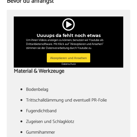
Bevor du anfängst
Uuuups da fehlt noch etwas
Um ihnen Videos anzeigen zu können, benutzen wir Youtube als
Drittanbietersoftware. Mit Klick auf "Aktezptieren und Ansehen"
stimmen sie der Datenverarbeitung durch Youtube zu.
Akzeptieren und Ansehen
Datenschutz
Material & Werkzeuge
Bodenbelag
Trittschalldämmung und eventuell PR-Folie
Fugendichtband
Zugeisen und Schlagklotz
Gummihammer