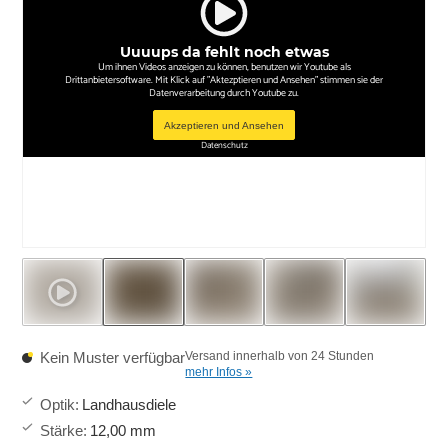
Uuuups da fehlt noch etwas
Um ihnen Videos anzeigen zu können, benutzen wir Youtube als
Drittanbietersoftware. Mit Klick auf "Aktezptieren und Ansehen" stimmen sie der
Datenverarbeitung durch Youtube zu.
Akzeptieren und Ansehen
Datenschutz
Kein Muster verfügbar
Versand innerhalb von 24 Stunden
mehr Infos »
Optik
:
Landhausdiele
Stärke
:
12,00 mm