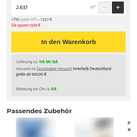
m²
1 Pkt
(2,637 m²) =
73,57 €
Sie sparen 13,19 €
In den Warenkorb
Lieferung ca.:
11.8. bis 13.8.
Versand via
Einzelpaket-Versand
innerhalb Deutschland
gratis ab 100,00 €
Abholung vor Ort ca.
8.8.
Passendes Zubehör
Pfle
ab
8