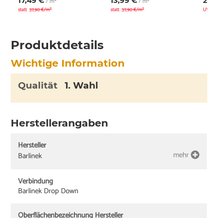
17,49 €
13,99 €
27,
/ m²
/ m²
statt
37,90 €/m²
statt
37,90 €/m²
UVP
3
Produktdetails
Wichtige Information
Qualität
1. Wahl
Herstellerangaben
Hersteller
mehr
Barlinek
Verbindung
Barlinek Drop Down
Oberflächenbezeichnung Hersteller