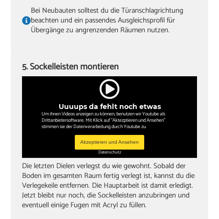
Bei Neubauten solltest du die Türanschlagrichtung
beachten und ein passendes Ausgleichsprofil für
Übergänge zu angrenzenden Räumen nutzen.
5. Sockelleisten montieren
Uuuups da fehlt noch etwas
Um ihnen Videos anzeigen zu können, benutzen wir Youtube als
Drittanbietersoftware. Mit Klick auf "Aktezptieren und Ansehen"
stimmen sie der Datenverarbeitung durch Youtube zu.
Akzeptieren und Ansehen
Datenschutz
Die letzten Dielen verlegst du wie gewohnt. Sobald der
Boden im gesamten Raum fertig verlegt ist, kannst du die
Verlegekeile entfernen. Die Hauptarbeit ist damit erledigt.
Jetzt bleibt nur noch, die Sockelleisten anzubringen und
eventuell einige Fugen mit Acryl zu füllen.