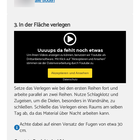
alle Böden
3. In der Fläche verlegen
Uuuups da fehlt noch etwas
Um ihnen Videos anzeigen zu können, benutzen wir Youtube als
Drittanbietersoftware. Mit Klick auf "Aktezptieren und Ansehen"
stimmen sie der Datenverarbeitung durch Youtube zu.
Akzeptieren und Ansehen
Datenschutz
Setze das Verlegen wie bei den ersten Reihen fort und
arbeite parallel an zwei Reihen. Nutze Schlagklotz und
Zugeisen, um die Dielen, besonders in Wandnähe, zu
schließen. Schließe das Verlegen eines Raums am selben
Tag ab, da das Material über Nacht arbeiten kann.
Achte dabei auf einen Versatz der Fugen von etwa 30
cm.