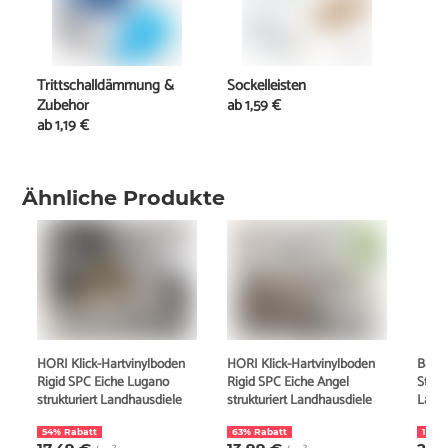
Trittschalldämmung &
Sockelleisten
Zubehör
ab
1,59 €
ab
1,19 €
Ähnliche Produkte
HORI Klick-Hartvinylboden
HORI Klick-Hartvinylboden
Barli
Rigid SPC Eiche Lugano
Rigid SPC Eiche Angel
Step 
strukturiert Landhausdiele
strukturiert Landhausdiele
Land
54% Rabatt
63% Rabatt
15% 