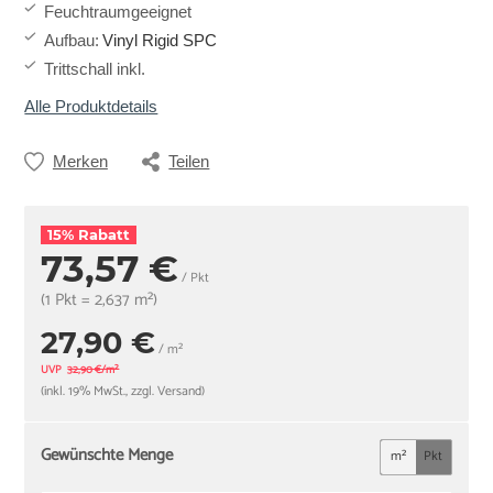
Feuchtraumgeeignet
Aufbau
:
Vinyl Rigid SPC
Trittschall inkl.
Alle Produktdetails
Merken
Teilen
15% Rabatt
73,57 €
/ Pkt
(1 Pkt = 2,637 m²)
27,90 €
/ m²
UVP
32,90 €/m²
(inkl. 19% MwSt., zzgl. Versand)
Gewünschte Menge
m²
Pkt