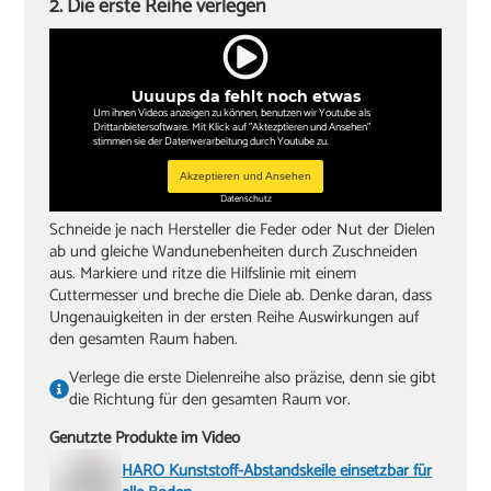
2. Die erste Reihe verlegen
Uuuups da fehlt noch etwas
Um ihnen Videos anzeigen zu können, benutzen wir Youtube als
Drittanbietersoftware. Mit Klick auf "Aktezptieren und Ansehen"
stimmen sie der Datenverarbeitung durch Youtube zu.
Akzeptieren und Ansehen
Datenschutz
Schneide je nach Hersteller die Feder oder Nut der Dielen
ab und gleiche Wandunebenheiten durch Zuschneiden
aus. Markiere und ritze die Hilfslinie mit einem
Cuttermesser und breche die Diele ab. Denke daran, dass
Ungenauigkeiten in der ersten Reihe Auswirkungen auf
den gesamten Raum haben.
Verlege die erste Dielenreihe also präzise, denn sie gibt
die Richtung für den gesamten Raum vor.
Genutzte Produkte im Video
HARO Kunststoff-Abstandskeile einsetzbar für