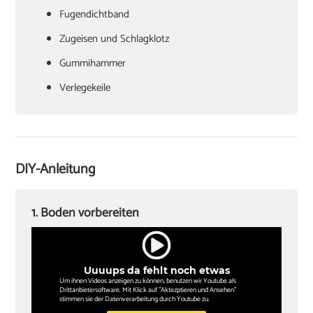
Fugendichtband
Zugeisen und Schlagklotz
Gummihammer
Verlegekeile
Cuttermesser
Laminatschneider
Akkuschrauber
DIY-Anleitung
Sockelleisten und Halterungsclips
Stichsäge und Kappsäge
1. Boden vorbereiten
Zollstock
Winkel
Uuuups da fehlt noch etwas
Bleistift
Um ihnen Videos anzeigen zu können, benutzen wir Youtube als
Drittanbietersoftware. Mit Klick auf "Aktezptieren und Ansehen"
stimmen sie der Datenverarbeitung durch Youtube zu.