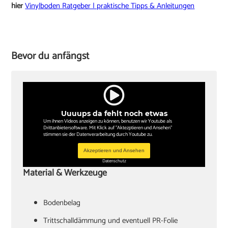
hier
Vinylboden Ratgeber | praktische Tipps & Anleitungen
Bevor du anfängst
Uuuups da fehlt noch etwas
Um ihnen Videos anzeigen zu können, benutzen wir Youtube als
Drittanbietersoftware. Mit Klick auf "Aktezptieren und Ansehen"
stimmen sie der Datenverarbeitung durch Youtube zu.
Akzeptieren und Ansehen
Datenschutz
Material & Werkzeuge
Bodenbelag
Trittschalldämmung und eventuell PR-Folie