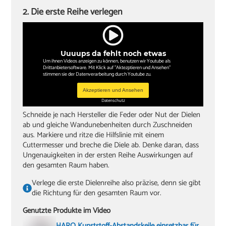
2. Die erste Reihe verlegen
Uuuups da fehlt noch etwas
Um ihnen Videos anzeigen zu können, benutzen wir Youtube als
Drittanbietersoftware. Mit Klick auf "Aktezptieren und Ansehen"
stimmen sie der Datenverarbeitung durch Youtube zu.
Akzeptieren und Ansehen
Datenschutz
Schneide je nach Hersteller die Feder oder Nut der Dielen
ab und gleiche Wandunebenheiten durch Zuschneiden
aus. Markiere und ritze die Hilfslinie mit einem
Cuttermesser und breche die Diele ab. Denke daran, dass
Ungenauigkeiten in der ersten Reihe Auswirkungen auf
den gesamten Raum haben.
Verlege die erste Dielenreihe also präzise, denn sie gibt
die Richtung für den gesamten Raum vor.
Genutzte Produkte im Video
HARO Kunststoff-Abstandskeile einsetzbar für