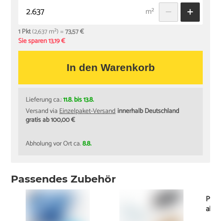
m²
1 Pkt
(2,637 m²) =
73,57 €
Sie sparen 13,19 €
In den Warenkorb
Lieferung ca.:
11.8. bis 13.8.
Versand via
Einzelpaket-Versand
innerhalb Deutschland
gratis ab 100,00 €
Abholung vor Ort ca.
8.8.
Passendes Zubehör
Pfle
ab
8