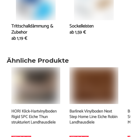
Trittschalldämmung &
Sockelleisten
Zubehör
ab
1,59 €
ab
1,19 €
Ähnliche Produkte
HORI Klick-Hartvinylboden
Barlinek Vinylboden Next
Barli
Rigid SPC Eiche Thun
Step Home Line Eiche Robin
Step 
strukturiert Landhausdiele
Landhausdiele
Morg