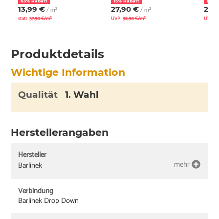
63% Rabatt
15% Rabatt
15% 
13,99 €
27,90 €
27,
/ m²
/ m²
statt
37,90 €/m²
UVP
32,90 €/m²
UVP
3
Produktdetails
Wichtige Information
Qualität
1. Wahl
Herstellerangaben
Hersteller
mehr
Barlinek
Verbindung
Barlinek Drop Down