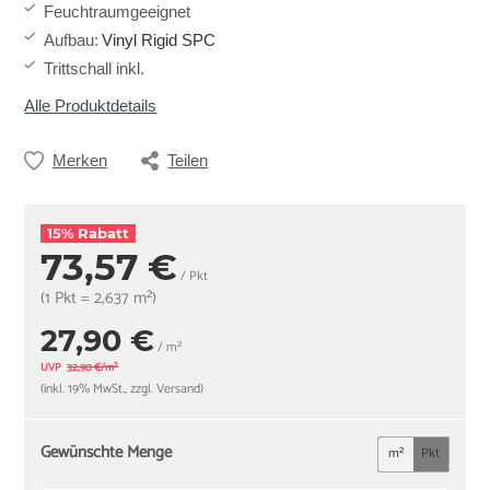
Feuchtraumgeeignet
Aufbau
:
Vinyl Rigid SPC
Trittschall inkl.
Alle Produktdetails
Merken
Teilen
15% Rabatt
73,57 €
/ Pkt
(1 Pkt = 2,637 m²)
27,90 €
/ m²
UVP
32,90 €/m²
(inkl. 19% MwSt., zzgl. Versand)
Gewünschte Menge
m²
Pkt