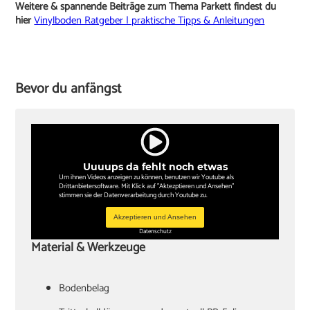
Weitere & spannende Beiträge zum Thema Parkett findest du
hier
Vinylboden Ratgeber | praktische Tipps & Anleitungen
Bevor du anfängst
Uuuups da fehlt noch etwas
Um ihnen Videos anzeigen zu können, benutzen wir Youtube als
Drittanbietersoftware. Mit Klick auf "Aktezptieren und Ansehen"
stimmen sie der Datenverarbeitung durch Youtube zu.
Akzeptieren und Ansehen
Datenschutz
Material & Werkzeuge
Bodenbelag