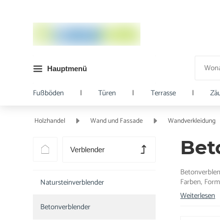
Hauptmenü
Fußböden
|
Türen
|
Terrasse
|
Zä
Holzhandel
Wand und Fassade
Wandverkleidung
Bet
Verblender
Betonverblen
Farben, Form
Natursteinverblender
Weiterlesen
Betonverblender