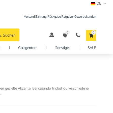
DE
Versand
|
Zahlung
|
Rückgabe
|
Ratgeber
|
Gewerbekunden
0
0
Suchen
g
|
Garagentore
|
Sonstiges
|
SALE
en gezielte Akzente. Bei casando findest du verschiedene
.