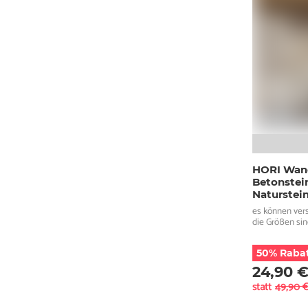
HORI Wan
Betonstei
Naturstei
es können ver
die Größen si
50% Raba
24,90 
statt
49,90 