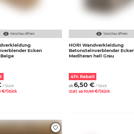
Vorschau öffnen
Vorschau öffnen
dverkleidung
HORI Wandverkleidung
nverblender Ecken
Betonsteinverblender Ecke
 Beige
Mediteran hell Grau
t
41% Rabatt
€
6,50 €
/ Stück
ab
/ Stück
9 €/Stück
statt
10,99 €/Stück
ab