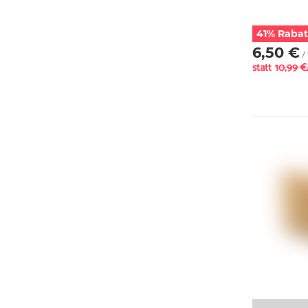
41% Rabat
6,50 €
/ 
statt
10,99 €