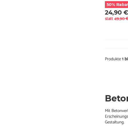
50% Raba
24,90 
statt
49,90 
Produkte
1 b
Beto
Mit Betonver
Erscheinungs
Gestaltung.