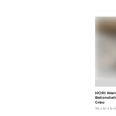
HORI Wan
Betonstei
Grau
185 x 60 x 15