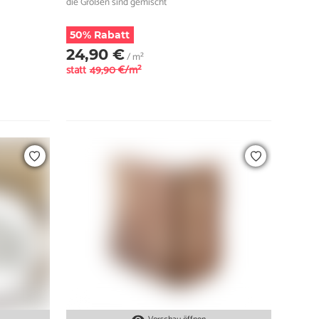
die Größen sind gemischt
50% Rabatt
24,90 €
/ m²
statt
49,90 €/m²