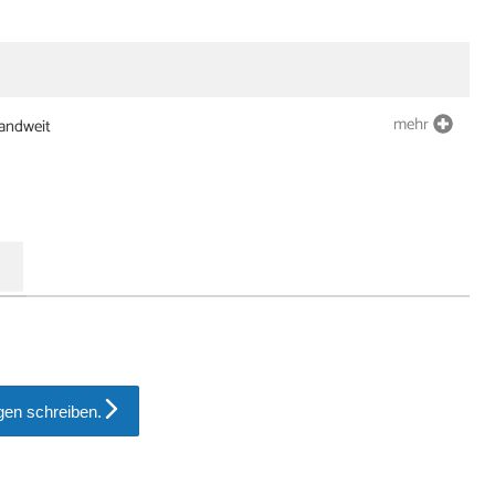
mehr
landweit
en schreiben.