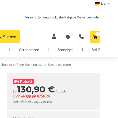
DE
Versand
|
Zahlung
|
Rückgabe
|
Ratgeber
|
Gewerbekunden
0
0
Suchen
g
|
Garagentore
|
Sonstiges
|
SALE
chutzzaun Pepe Haselnusszaun Haselnussruten
6% Rabatt
130,90 €
ab
/ Stück
UVP
139,99 €/Stück
ab
(inkl. 19% MwSt., zzgl. Versand)