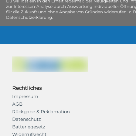
Du willigst ein in den Erhalt regelmäßiger Neuigkeiten und I
zur Interessen-Analyse durch Auswertung individueller Öffnun
für die Zukunft und ohne Angabe von Gründen widerrufen; z. B
Datenschutzerklärung.
Rechtliches
Impressum
AGB
Rückgabe & Reklamation
Datenschutz
Batteriegesetz
Widerrufsrecht