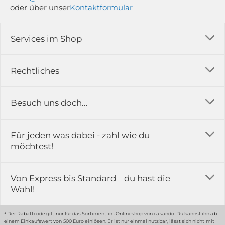
oder über unser
Kontaktformular
Services im Shop
Versandkosten
Rechtliches
Ratgeber
Impressum
Besuch uns doch...
Erfahrungsberichte & Bewertungen
AGB
FAQ
in der Ausstellung...
Für jeden was dabei - zahl wie du
Rückgabe & Reklamation
Kontakt
möchtest!
Datenschutz
Das ist casando
Holz-Richter GmbH
Schmiedeweg 1
Batteriegesetz
Karriere
Von Express bis Standard – du hast die
51789 Lindlar
Wahl!
Widerrufsrecht
Gewerbekunden
Hinweis:
Hunde sind in der Ausstellung erlaubt
Datenschutz-Einstellung
Grounding Page
¹ Der Rabattcode gilt nur für das Sortiment im Onlineshop von casando. Du kannst ihn ab
einem Einkaufswert von 500 Euro einlösen. Er ist nur einmal nutzbar, lässt sich nicht mit
Erklärung zur Barrierefreiheit