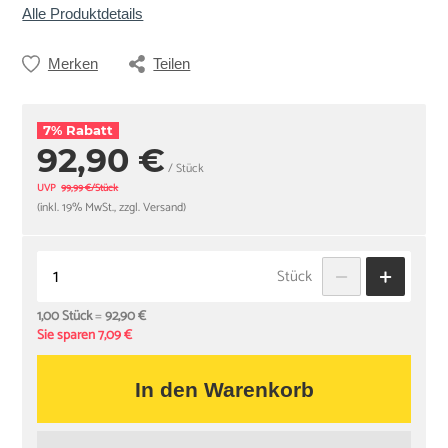
Alle Produktdetails
Merken
Teilen
7% Rabatt
92,90 €
/ Stück
UVP
99,99 €/Stück
(inkl. 19% MwSt., zzgl. Versand)
Stück
1,00 Stück
=
92,90 €
Sie sparen 7,09 €
In den Warenkorb