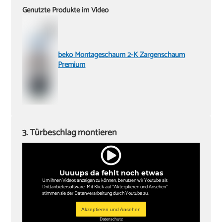
Genutzte Produkte im Video
beko Montageschaum 2-K Zargenschaum
Premium
3. Türbeschlag montieren
Uuuups da fehlt noch etwas
Um ihnen Videos anzeigen zu können, benutzen wir Youtube als
Drittanbietersoftware. Mit Klick auf "Aktezptieren und Ansehen"
stimmen sie der Datenverarbeitung durch Youtube zu.
Akzeptieren und Ansehen
Datenschutz