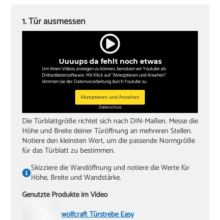
‏Schlitzschraubendreher
1. Tür ausmessen
‏Kreuzschlitzschraubendreher
‏Hammer
Uuuups da fehlt noch etwas
‏Wasserwaagen (60 cm, 180 cm)
Um ihnen Videos anzeigen zu können, benutzen wir Youtube als
Drittanbietersoftware. Mit Klick auf "Aktezptieren und Ansehen"
‏Zollstock
stimmen sie der Datenverarbeitung durch Youtube zu.
‏Akkuschrauber oder Bohrmaschine
Akzeptieren und Ansehen
Datenschutz
‏Inbusschlüssel, Größe 4
Die Türblattgröße richtet sich nach DIN-Maßen. Messe die
Höhe und Breite deiner Türöffnung an mehreren Stellen.
Notiere den kleinsten Wert, um die passende Normgröße
für das Türblatt zu bestimmen.
Skizziere die Wandöffnung und notiere die Werte für
Höhe, Breite und Wandstärke.
Genutzte Produkte im Video
wolfcraft Türstrebe Easy