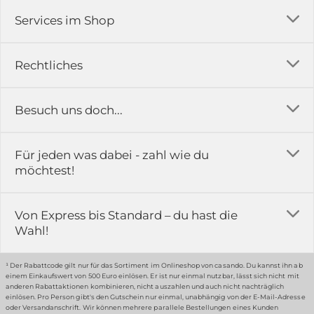
Services im Shop
Versandkosten
Rechtliches
Ratgeber
Impressum
Besuch uns doch...
Erfahrungsberichte & Bewertungen
AGB
FAQ
in der Ausstellung...
Für jeden was dabei - zahl wie du
Rückgabe & Reklamation
Kontakt
möchtest!
Datenschutz
Das ist casando
Holz-Richter GmbH
Schmiedeweg 1
Batteriegesetz
Karriere
Von Express bis Standard – du hast die
51789 Lindlar
Wahl!
Widerrufsrecht
Gewerbekunden
Hinweis:
Hunde sind in der Ausstellung erlaubt
Datenschutz-Einstellung
Grounding Page
¹ Der Rabattcode gilt nur für das Sortiment im Onlineshop von casando. Du kannst ihn ab
einem Einkaufswert von 500 Euro einlösen. Er ist nur einmal nutzbar, lässt sich nicht mit
Erklärung zur Barrierefreiheit
anderen Rabattaktionen kombinieren, nicht auszahlen und auch nicht nachträglich
einlösen. Pro Person gibt's den Gutschein nur einmal, unabhängig von der E-Mail-Adresse
… oder in unserem Fachmarkt
oder Versandanschrift. Wir können mehrere parallele Bestellungen eines Kunden