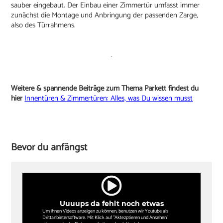
sauber eingebaut. Der Einbau einer Zimmertür umfasst immer
zunächst die Montage und Anbringung der passenden Zarge,
also des Türrahmens.
Weitere & spannende Beiträge zum Thema Parkett findest du
hier
Innentüren & Zimmertüren: Alles, was Du wissen musst
Bevor du anfängst
Uuuups da fehlt noch etwas
Um ihnen Videos anzeigen zu können, benutzen wir Youtube als
Drittanbietersoftware. Mit Klick auf "Aktezptieren und Ansehen"