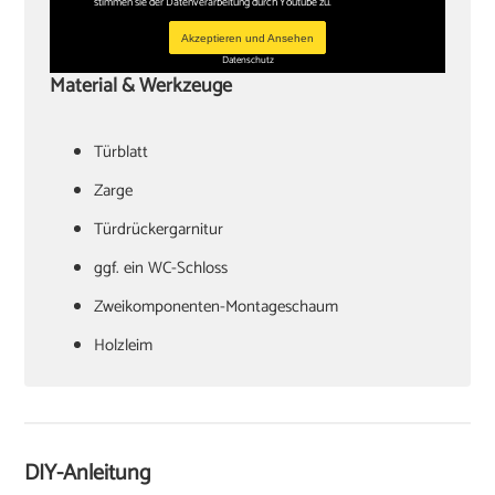
stimmen sie der Datenverarbeitung durch Youtube zu.
Akzeptieren und Ansehen
Datenschutz
Material & Werkzeuge
Türblatt
‏Zarge
Türdrückergarnitur
‏ggf. ein WC-Schloss
Zweikomponenten-Montageschaum
‏Holzleim
‏Holzkeile oder Richtzwingen
‏Zargenspanner
DIY-Anleitung
Papierschablone für Türdrückermontage