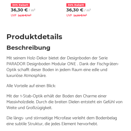
34% Rabatt
34% Rabatt
36,30 €
36,30 €
/ m²
/ m²
UVP
54,99 €/m²
UVP
54,99 €/m²
Produktdetails
Beschreibung
Mit seinem Holz-Dekor bietet der Designboden der Serie
PARADOR Designboden Modular ONE . Dank der Fischgräten-
Optik schafft dieser Boden in jedem Raum eine edle und
luxuriöse Atmosphäre.
Alle Vorteile auf einen Blick:
Mit der 1-Stab-Optik erhält der Boden den Charme einer
Massivholzdiele. Durch die breiten Dielen entsteht ein Gefühl von
Weite und Großzügigkeit.
Die längs- und stirnseitige Microfase verleiht dem Bodenbelag
eine subtile Struktur, die jedes Element hervorhebt.