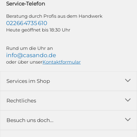
Service-Telefon
Weitere Informationen findest du in unserer Datenschutzerklärung.
Beratung durch Profis aus dem Handwerk
02266 4735 610
Heute geöffnet bis 18:30 Uhr
Rund um die Uhr an
info@casando.de
oder über unser
Kontaktformular
Services im Shop
Versandkosten
Rechtliches
Ratgeber
Impressum
Besuch uns doch...
Erfahrungsberichte & Bewertungen
AGB
FAQ