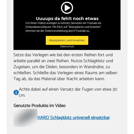
Uuuups da fehlt noch etwas
Um ihnen Videos anzeigen zu können, benutzen wir Youtube als
Drittanbietersoftware. Mit Klick auf "Aktezptieren und Ansehen"
stimmen sie der Datenverarbeitung durch Youtube zu.
Akzeptieren und Ansehen
Datenschutz
Setze das Verlegen wie bei den ersten Reihen fort und
arbeite parallel an zwei Reihen. Nutze Schlagklotz und
Zugeisen, um die Dielen, besonders in Wandnähe, zu
schließen. Schließe das Verlegen eines Raums am selben
Tag ab, da das Material über Nacht arbeiten kann.
Achte dabei auf einen Versatz der Fugen von etwa 30
cm.
Genutzte Produkte im Video
HARO Schlagklotz universell einsetzbar