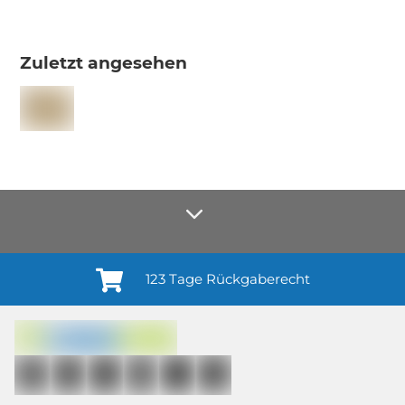
Zuletzt angesehen
123 Tage Rückgaberecht
Anmelden¹
Du willigst ein in den Erhalt regelmäßiger Neuigkeiten und Informationen zu
Produkten, Dienstleistungen, Aktionen und Zufriedenheitsbefragungen von
casando (Holz-Richter GmbH) sowie zur Interessen-Analyse durch
Auswertung individueller Öffnungs- und Klickraten (dazu nutzen wir
Mailchimp in Kombination mit Google). Deine Einwilligung kannst du
jederzeit mit Wirkung für die Zukunft und ohne Angabe von Gründen
widerrufen; z. B. durch Klick auf den Abmeldelink am Ende jedes Newsletters.