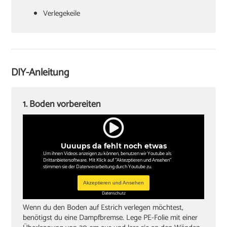
Verlegekeile
Cuttermesser
Laminatschneider
Akkuschrauber
DIY-Anleitung
Sockelleisten und Halterungsclips
Stichsäge und Kappsäge
1. Boden vorbereiten
Zollstock
Winkel
Uuuups da fehlt noch etwas
Bleistift
Um ihnen Videos anzeigen zu können, benutzen wir Youtube als
Drittanbietersoftware. Mit Klick auf "Aktezptieren und Ansehen"
stimmen sie der Datenverarbeitung durch Youtube zu.
Akzeptieren und Ansehen
Datenschutz
Wenn du den Boden auf Estrich verlegen möchtest,
benötigst du eine Dampfbremse. Lege PE-Folie mit einer