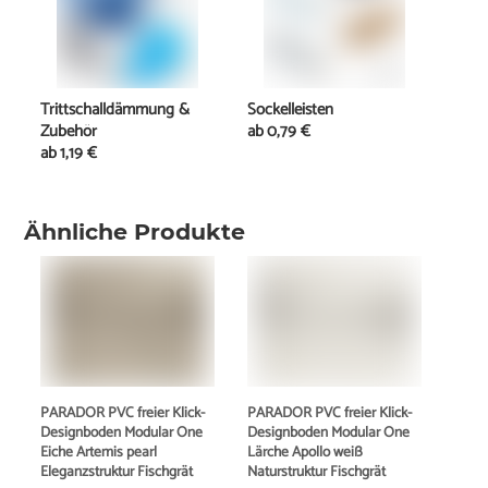
Trittschalldämmung &
Sockelleisten
Zubehör
ab
0,79 €
ab
1,19 €
Ähnliche Produkte
PARADOR PVC freier Klick-
PARADOR PVC freier Klick-
Designboden Modular One
Designboden Modular One
Eiche Artemis pearl
Lärche Apollo weiß
Eleganzstruktur Fischgrät
Naturstruktur Fischgrät