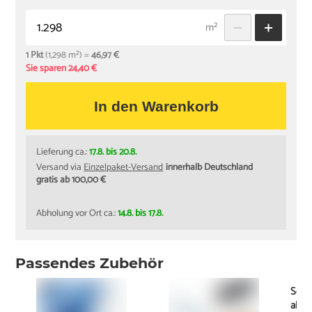
m²
1 Pkt
(1,298 m²) =
46,97 €
Sie sparen 24,40 €
In den Warenkorb
Lieferung ca.:
17.8. bis 20.8.
Versand via
Einzelpaket-Versand
innerhalb Deutschland
gratis ab 100,00 €
Abholung vor Ort ca.:
14.8. bis 17.8.
Passendes Zubehör
Schi
ab
1