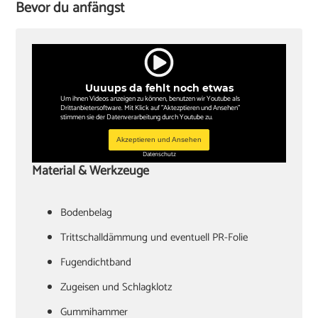
Bevor du anfängst
Uuuups da fehlt noch etwas
Um ihnen Videos anzeigen zu können, benutzen wir Youtube als
Drittanbietersoftware. Mit Klick auf "Aktezptieren und Ansehen"
stimmen sie der Datenverarbeitung durch Youtube zu.
Akzeptieren und Ansehen
Datenschutz
Material & Werkzeuge
Bodenbelag
Trittschalldämmung und eventuell PR-Folie
Fugendichtband
Zugeisen und Schlagklotz
Gummihammer