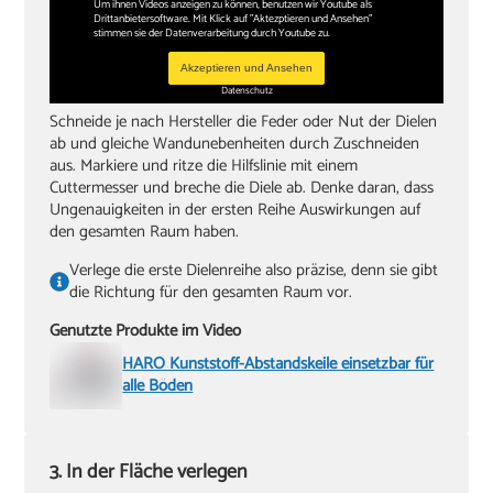
Um ihnen Videos anzeigen zu können, benutzen wir Youtube als
Drittanbietersoftware. Mit Klick auf "Aktezptieren und Ansehen"
stimmen sie der Datenverarbeitung durch Youtube zu.
Akzeptieren und Ansehen
Datenschutz
Schneide je nach Hersteller die Feder oder Nut der Dielen
ab und gleiche Wandunebenheiten durch Zuschneiden
aus. Markiere und ritze die Hilfslinie mit einem
Cuttermesser und breche die Diele ab. Denke daran, dass
Ungenauigkeiten in der ersten Reihe Auswirkungen auf
den gesamten Raum haben.
Verlege die erste Dielenreihe also präzise, denn sie gibt
die Richtung für den gesamten Raum vor.
Genutzte Produkte im Video
HARO Kunststoff-Abstandskeile einsetzbar für
alle Böden
3. In der Fläche verlegen