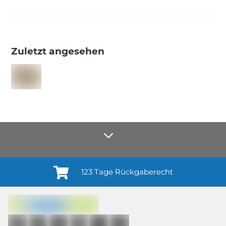
Zuletzt angesehen
123 Tage Rückgaberecht
Anmelden¹
Du willigst ein in den Erhalt regelmäßiger Neuigkeiten und Informationen zu
Produkten, Dienstleistungen, Aktionen und Zufriedenheitsbefragungen von
casando (Holz-Richter GmbH) sowie zur Interessen-Analyse durch
Auswertung individueller Öffnungs- und Klickraten (dazu nutzen wir