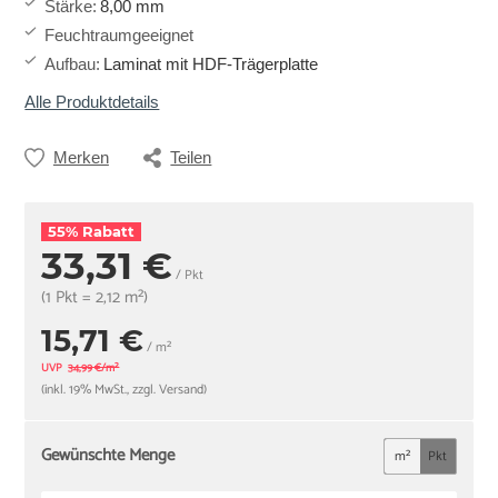
Stärke
:
8,00 mm
Feuchtraumgeeignet
Aufbau
:
Laminat mit HDF-Trägerplatte
Alle Produktdetails
Merken
Teilen
55% Rabatt
33,31 €
/ Pkt
(1 Pkt = 2,12 m²)
15,71 €
/ m²
UVP
34,99 €/m²
(inkl. 19% MwSt., zzgl. Versand)
Gewünschte Menge
m²
Pkt