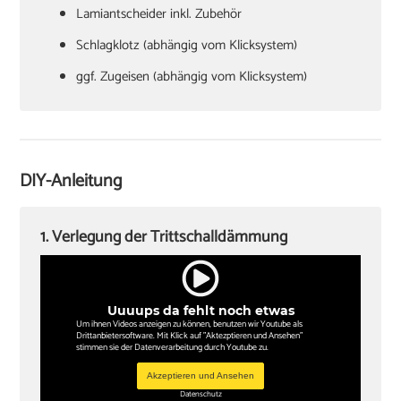
Lamiantscheider inkl. Zubehör
Schlagklotz (abhängig vom Klicksystem)
ggf. Zugeisen (abhängig vom Klicksystem)
Hammer
Verlegekeile
Cuttermesser
DIY-Anleitung
Winkel oder Schmiege
Zollstock
1. Verlegung der Trittschalldämmung
Kappsäge
Knieschoner
Uuuups da fehlt noch etwas
Um ihnen Videos anzeigen zu können, benutzen wir Youtube als
Drittanbietersoftware. Mit Klick auf "Aktezptieren und Ansehen"
stimmen sie der Datenverarbeitung durch Youtube zu.
Akzeptieren und Ansehen
Datenschutz