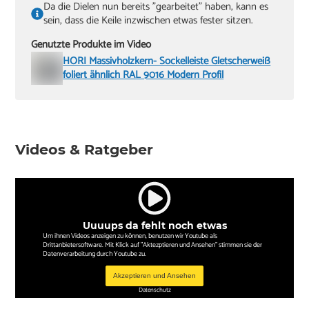
Da die Dielen nun bereits "gearbeitet" haben, kann es
sein, dass die Keile inzwischen etwas fester sitzen.
Genutzte Produkte im Video
HORI Massivholzkern- Sockelleiste Gletscherweiß
foliert ähnlich RAL 9016 Modern Profil
Videos & Ratgeber
Uuuups da fehlt noch etwas
Um ihnen Videos anzeigen zu können, benutzen wir Youtube als
Drittanbietersoftware. Mit Klick auf "Aktezptieren und Ansehen" stimmen sie der
Datenverarbeitung durch Youtube zu.
Akzeptieren und Ansehen
Datenschutz