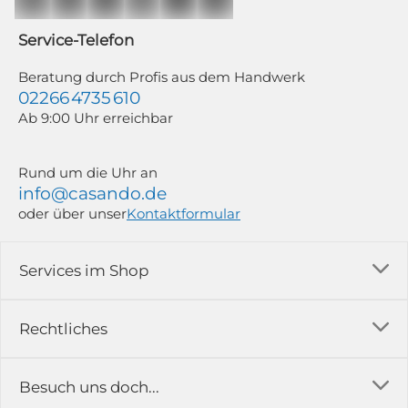
Mailchimp in Kombination mit Google). Deine Einwilligung kannst du
jederzeit mit Wirkung für die Zukunft und ohne Angabe von Gründen
widerrufen; z. B. durch Klick auf den Abmeldelink am Ende jedes Newsletters.
Service-Telefon
Weitere Informationen findest du in unserer Datenschutzerklärung.
Beratung durch Profis aus dem Handwerk
02266 4735 610
Ab 9:00 Uhr erreichbar
Rund um die Uhr an
info@casando.de
oder über unser
Kontaktformular
Services im Shop
Versandkosten
Rechtliches
Ratgeber
Impressum
Besuch uns doch...
Erfahrungsberichte & Bewertungen