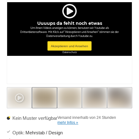
Uuuups da fehlt noch etwas
Um ihnen Videos anzeigen zu können, benutzen wir Youtube als
Drittanbietersoftware. Mit Klick auf "Aktezptieren und Ansehen" stimmen sie der
Datenverarbeitung durch Youtube zu.
Akzeptieren und Ansehen
Datenschutz
Kein Muster verfügbar
Versand innerhalb von 24 Stunden
mehr Infos »
Optik
:
Mehrstab / Design