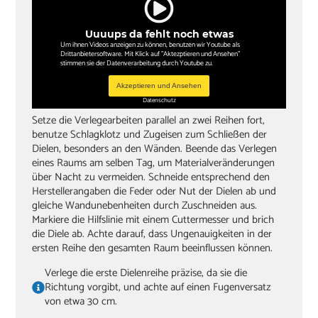
Uuuups da fehlt noch etwas
Um ihnen Videos anzeigen zu können, benutzen wir Youtube als
Drittanbietersoftware. Mit Klick auf "Aktezptieren und Ansehen"
stimmen sie der Datenverarbeitung durch Youtube zu.
Akzeptieren und Ansehen
Datenschutz
Setze die Verlegearbeiten parallel an zwei Reihen fort,
benutze Schlagklotz und Zugeisen zum Schließen der
Dielen, besonders an den Wänden. Beende das Verlegen
eines Raums am selben Tag, um Materialveränderungen
über Nacht zu vermeiden. Schneide entsprechend den
Herstellerangaben die Feder oder Nut der Dielen ab und
gleiche Wandunebenheiten durch Zuschneiden aus.
Markiere die Hilfslinie mit einem Cuttermesser und brich
die Diele ab. Achte darauf, dass Ungenauigkeiten in der
ersten Reihe den gesamten Raum beeinflussen können.
Verlege die erste Dielenreihe präzise, da sie die
Richtung vorgibt, und achte auf einen Fugenversatz
von etwa 30 cm.