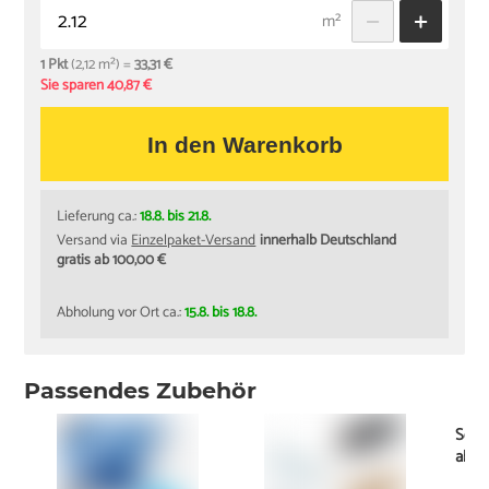
m²
1 Pkt
(2,12 m²) =
33,31 €
Sie sparen 40,87 €
In den Warenkorb
Lieferung ca.:
18.8. bis 21.8.
Versand via
Einzelpaket-Versand
innerhalb Deutschland
gratis ab 100,00 €
Abholung vor Ort ca.:
15.8. bis 18.8.
Passendes Zubehör
Schi
ab
2