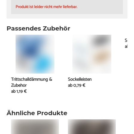
Produkt ist leider nicht mehr lieferbar.
Passendes Zubehör
Schi
ab
2
Trittschalldämmung &
Sockelleisten
Zubehör
ab
0,79 €
ab
1,19 €
Ähnliche Produkte