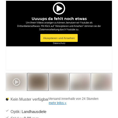
Uuuups da fehlt noch etwas
Um ihnen Videos anzeigen zu können, benutzen wir Youtube als
Drittanbietersoftware. Mit Klick auf "Aktezptieren und Ansehen" stimmen sie der
Datenverarbeitung durch Youtube zu.
Akzeptieren und Ansehen
Datenschutz
Kein Muster verfügbar
Versand innerhalb von 24 Stunden
mehr Infos »
Optik
:
Landhausdiele