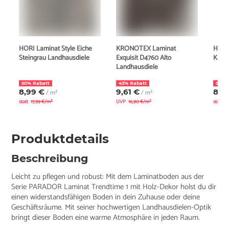
HORI Laminat Style Eiche
KRONOTEX Laminat
HORI 
Steingrau Landhausdiele
Exquisit D4760 Alto
Kaff
Landhausdiele
50% Rabatt
43% Rabatt
50% 
8,99 €
9,61 €
8,9
/ m²
/ m²
statt
17,99 €/m²
UVP
16,90 €/m²
statt
1
Produktdetails
Beschreibung
Leicht zu pflegen und robust: Mit dem Laminatboden aus der
Serie PARADOR Laminat Trendtime 1 mit Holz-Dekor holst du dir
einen widerstandsfähigen Boden in dein Zuhause oder deine
Geschäftsräume. Mit seiner hochwertigen Landhausdielen-Optik
bringt dieser Boden eine warme Atmosphäre in jeden Raum.