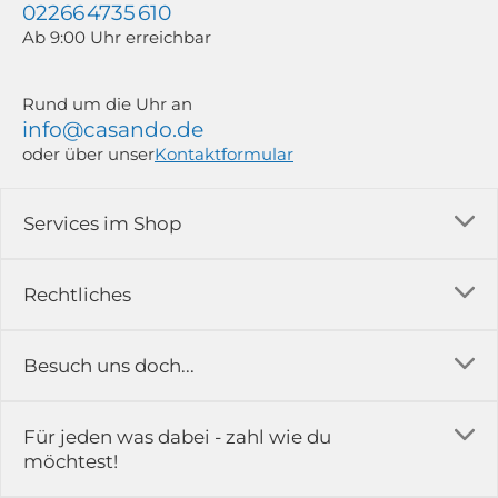
02266 4735 610
Ab 9:00 Uhr erreichbar
Rund um die Uhr an
info@casando.de
oder über unser
Kontaktformular
Services im Shop
Versandkosten
Rechtliches
Ratgeber
Impressum
Besuch uns doch...
Erfahrungsberichte & Bewertungen
AGB
FAQ
in der Ausstellung...
Für jeden was dabei - zahl wie du
Rückgabe & Reklamation
Kontakt
möchtest!
Datenschutz
Das ist casando
Holz-Richter GmbH