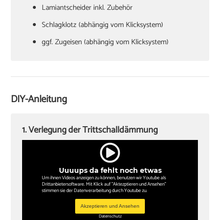
Lamiantscheider inkl. Zubehör
Schlagklotz (abhängig vom Klicksystem)
ggf. Zugeisen (abhängig vom Klicksystem)
Hammer
Verlegekeile
Cuttermesser
DIY-Anleitung
Winkel oder Schmiege
Zollstock
1. Verlegung der Trittschalldämmung
Kappsäge
Knieschoner
Uuuups da fehlt noch etwas
Um ihnen Videos anzeigen zu können, benutzen wir Youtube als
Drittanbietersoftware. Mit Klick auf "Aktezptieren und Ansehen"
stimmen sie der Datenverarbeitung durch Youtube zu.
Akzeptieren und Ansehen
Datenschutz