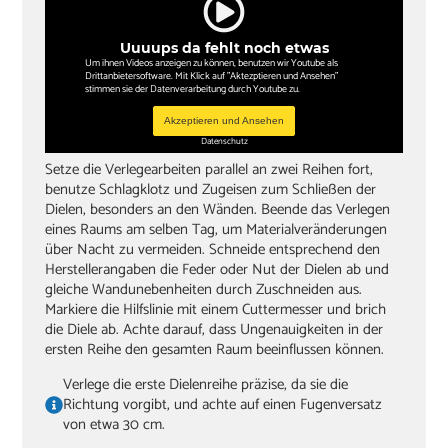
Uuuups da fehlt noch etwas
Um ihnen Videos anzeigen zu können, benutzen wir Youtube als
Drittanbietersoftware. Mit Klick auf "Aktezptieren und Ansehen"
stimmen sie der Datenverarbeitung durch Youtube zu.
Akzeptieren und Ansehen
Datenschutz
Setze die Verlegearbeiten parallel an zwei Reihen fort,
benutze Schlagklotz und Zugeisen zum Schließen der
Dielen, besonders an den Wänden. Beende das Verlegen
eines Raums am selben Tag, um Materialveränderungen
über Nacht zu vermeiden. Schneide entsprechend den
Herstellerangaben die Feder oder Nut der Dielen ab und
gleiche Wandunebenheiten durch Zuschneiden aus.
Markiere die Hilfslinie mit einem Cuttermesser und brich
die Diele ab. Achte darauf, dass Ungenauigkeiten in der
ersten Reihe den gesamten Raum beeinflussen können.
Verlege die erste Dielenreihe präzise, da sie die
Richtung vorgibt, und achte auf einen Fugenversatz
von etwa 30 cm.