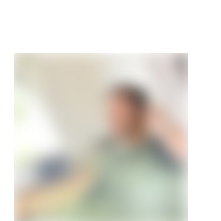
/ m²
99 €/m²