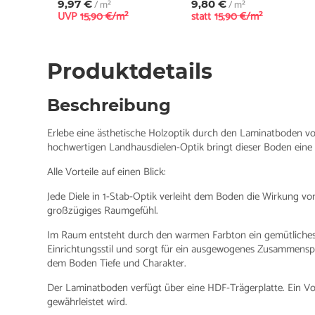
9,97 €
/ m²
9,80 €
/ m²
UVP
15,90 €/m²
statt
15,90 €/m²
Produktdetails
Beschreibung
Erlebe eine ästhetische Holzoptik durch den Laminatboden 
hochwertigen Landhausdielen-Optik bringt dieser Boden ein
Alle Vorteile auf einen Blick:
Jede Diele in 1-Stab-Optik verleiht dem Boden die Wirkung von
großzügiges Raumgefühl.
Im Raum entsteht durch den warmen Farbton ein gemütliche
Einrichtungsstil und sorgt für ein ausgewogenes Zusammenspie
dem Boden Tiefe und Charakter.
Der Laminatboden verfügt über eine HDF-Trägerplatte. Ein Vort
gewährleistet wird.