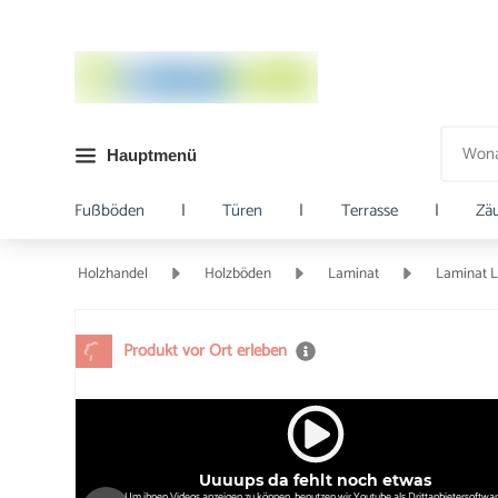
Hauptmenü
Fußböden
|
Türen
|
Terrasse
|
Zä
Holzhandel
Holzböden
Laminat
Laminat 
Produkt vor Ort erleben
Uuuups da fehlt noch etwas
Um ihnen Videos anzeigen zu können, benutzen wir Youtube als Drittanbietersoftwar