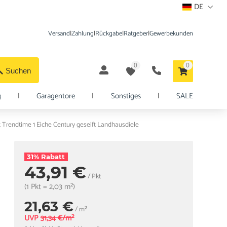
DE
Versand
|
Zahlung
|
Rückgabe
|
Ratgeber
|
Gewerbekunden
0
0
Suchen
g
|
Garagentore
|
Sonstiges
|
SALE
rendtime 1 Eiche Century geseift Landhausdiele
31% Rabatt
43,91 €
/ Pkt
(1 Pkt = 2,03 m²)
21,63 €
/ m²
UVP
31,34 €/m²