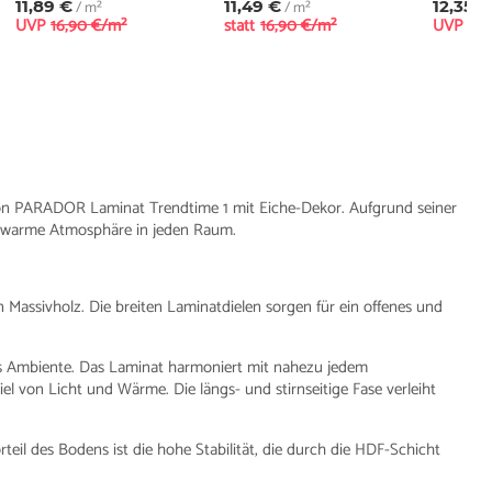
11,89 €
/ m²
11,49 €
/ m²
12,35 €
UVP
16,90 €/m²
statt
16,90 €/m²
UVP
16,
von PARADOR Laminat Trendtime 1 mit Eiche-Dekor. Aufgrund seiner
e warme Atmosphäre in jeden Raum.
 Massivholz. Die breiten Laminatdielen sorgen für ein offenes und
s Ambiente. Das Laminat harmoniert mit nahezu jedem
l von Licht und Wärme. Die längs- und stirnseitige Fase verleiht
eil des Bodens ist die hohe Stabilität, die durch die HDF-Schicht