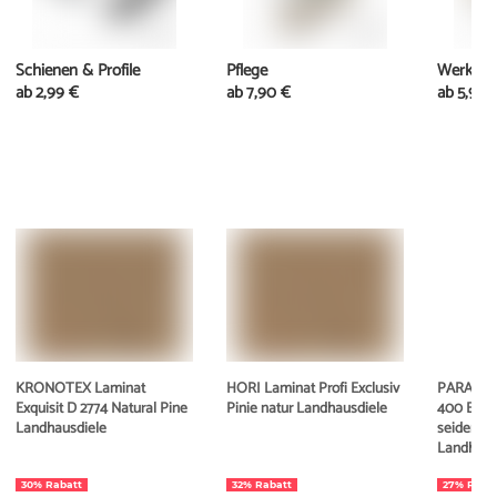
Schienen & Profile
Pflege
Werkzeu
ab
2,99 €
ab
7,90 €
ab
5,95 
KRONOTEX Laminat
HORI Laminat Profi Exclusiv
PARADOR 
Exquisit D 2774 Natural Pine
Pinie natur Landhausdiele
400 Eiche
Landhausdiele
seidenmat
Landhaus
30% Rabatt
32% Rabatt
27% Raba