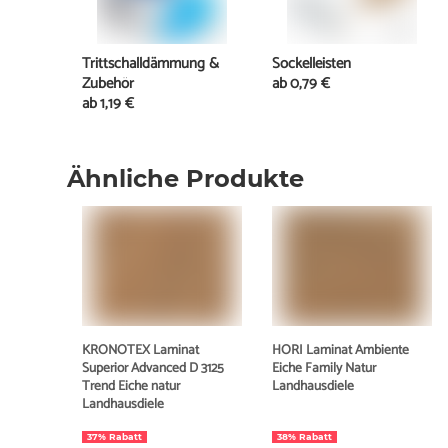
Trittschalldämmung &
Sockelleisten
Zubehör
ab
0,79 €
ab
1,19 €
Ähnliche Produkte
KRONOTEX Laminat
HORI Laminat Ambiente
Superior Advanced D 3125
Eiche Family Natur
Trend Eiche natur
Landhausdiele
Landhausdiele
37% Rabatt
38% Rabatt