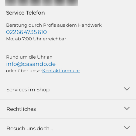
Mailchimp in Kombination mit Google). Deine Einwilligung kannst du
jederzeit mit Wirkung für die Zukunft und ohne Angabe von Gründen
widerrufen; z. B. durch Klick auf den Abmeldelink am Ende jedes Newsletters.
Service-Telefon
Weitere Informationen findest du in unserer Datenschutzerklärung.
Beratung durch Profis aus dem Handwerk
02266 4735 610
Mo. ab 7:00 Uhr erreichbar
Rund um die Uhr an
info@casando.de
oder über unser
Kontaktformular
Services im Shop
Versandkosten
Rechtliches
Ratgeber
Impressum
Besuch uns doch...
Erfahrungsberichte & Bewertungen