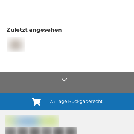
Zuletzt angesehen
123 Tage Rückgaberecht
Anmelden¹
Du willigst ein in den Erhalt regelmäßiger Neuigkeiten und Informationen zu
Produkten, Dienstleistungen, Aktionen und Zufriedenheitsbefragungen von
casando (Holz-Richter GmbH) sowie zur Interessen-Analyse durch
Auswertung individueller Öffnungs- und Klickraten (dazu nutzen wir