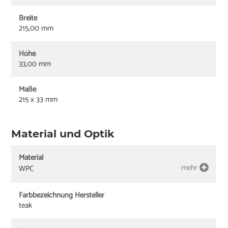
Breite
215,00 mm
Höhe
33,00 mm
Maße
215 x 33 mm
Material und Optik
Material
mehr
WPC
Farbbezeichnung Hersteller
teak