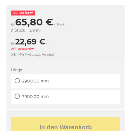
5% Rabatt
65,80 €
ab
/ Stück
(1 Stück = 2,9 m)
22,69 €
ab
/ m
ab
UVP
23,87 €/m
(inkl. 19% MwSt., zzgl. Versand)
Länge
2900,00 mm
3900,00 mm
In den Warenkorb