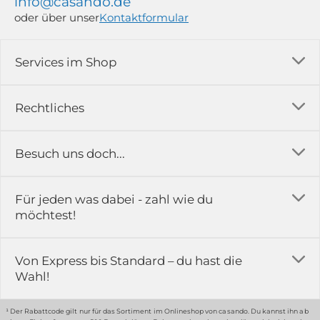
info@casando.de
oder über unser
Kontaktformular
Services im Shop
Versandkosten
Rechtliches
Ratgeber
Impressum
Besuch uns doch...
Erfahrungsberichte & Bewertungen
AGB
FAQ
in der Ausstellung...
Für jeden was dabei - zahl wie du
Rückgabe & Reklamation
Kontakt
möchtest!
Datenschutz
Das ist casando
Holz-Richter GmbH
Schmiedeweg 1
Batteriegesetz
Karriere
Von Express bis Standard – du hast die
51789 Lindlar
Wahl!
Widerrufsrecht
Gewerbekunden
Hinweis:
Hunde sind in der Ausstellung erlaubt
Datenschutz-Einstellung
Grounding Page
¹ Der Rabattcode gilt nur für das Sortiment im Onlineshop von casando. Du kannst ihn ab