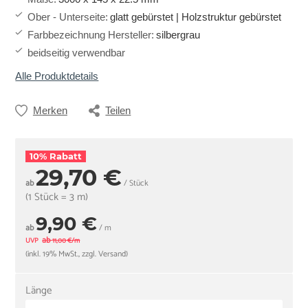
Ober - Unterseite
:
glatt gebürstet | Holzstruktur gebürstet
Farbbezeichnung Hersteller
:
silbergrau
beidseitig verwendbar
Alle Produktdetails
Merken
Teilen
10% Rabatt
29,70 €
ab
/ Stück
(1 Stück = 3 m)
9,90 €
ab
/ m
ab
UVP
11,00 €/m
(inkl. 19% MwSt., zzgl. Versand)
Länge