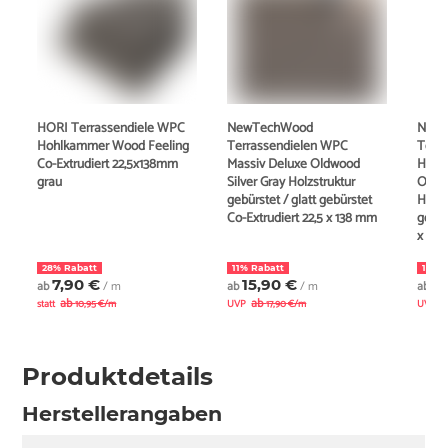
HORI Terrassendiele WPC
NewTechWood
New
Hohlkammer Wood Feeling
Terrassendielen WPC
Terr
Co-Extrudiert 22,5x138mm
Massiv Deluxe Oldwood
Hohl
grau
Silver Gray Holzstruktur
Oldwo
gebürstet / glatt gebürstet
Holzs
Co-Extrudiert 22,5 x 138 mm
gebür
x 21
28% Rabatt
11% Rabatt
10% 
7,90 €
15,90 €
1
ab
/ m
ab
/ m
ab
ab
ab
statt
10,95 €/m
UVP
17,90 €/m
UVP
Produktdetails
Herstellerangaben