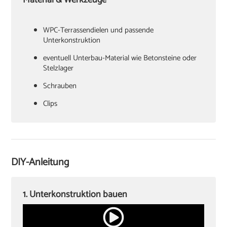
Material & Werkzeuge
WPC-Terrassendielen und passende
Unterkonstruktion
Stelzlager
Schrauben
Clips
Stichsäge
DIY-Anleitung
‏Zollstock oder Maßband
‏Akkuschrauber
1. Unterkonstruktion bauen
Bohrer