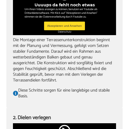
lange Wasserwaage
Uuuups da fehlt noch etwas
‏Bleistift
Um ihnen Videos anzeigen zu können, benutzen wir Youtube als
Drittanbietersoftware. Mit Klick auf "Aktezptieren und Ansehen"
stimmen sie der Datenverarbeitung durch Youtube zu.
Winkel
Akzeptieren und Ansehen
‏Gummihammer
Datenschutz
Die Montage einer Terrassenunterkonstruktion beginnt
‏Handsäge
mit der Planung und Vermessung, gefolgt vom Setzen
‏Schleifklotz und Schmirgelpapier
stabiler Fundamente. Darauf wird ein Rahmen aus
wetterbeständigen Balken gebaut und genau
‏lange, gerade Dachlatte als Hilfe zum Ausrichten
ausgerichtet. Die Konstruktion wird sorgfältig fixiert und
gegen Feuchtigkeit geschützt. Abschließend wird die
‏Zwingen
Stabilität geprüft, bevor man mit dem Verlegen der
Terrassendielen fortfährt.
Diese Schritte sorgen für eine langlebige und stabile
Basis.
2. Dielen verlegen