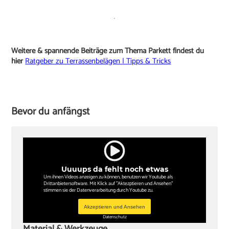
Weitere & spannende Beiträge zum Thema Parkett findest du
hier
Ratgeber zu Terrassenbelägen | Tipps & Tricks
Bevor du anfängst
Uuuups da fehlt noch etwas
Um ihnen Videos anzeigen zu können, benutzen wir Youtube als
Drittanbietersoftware. Mit Klick auf "Aktezptieren und Ansehen"
stimmen sie der Datenverarbeitung durch Youtube zu.
Akzeptieren und Ansehen
Datenschutz