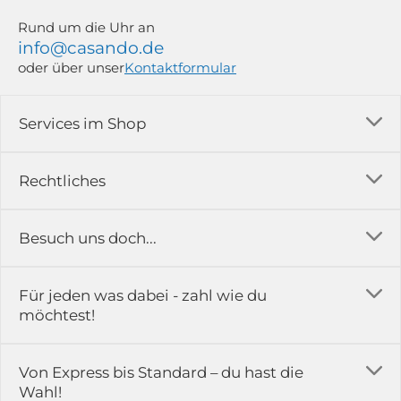
Rund um die Uhr an
info@casando.de
oder über unser
Kontaktformular
Services im Shop
Versandkosten
Rechtliches
Ratgeber
Impressum
Besuch uns doch...
Erfahrungsberichte & Bewertungen
AGB
FAQ
in der Ausstellung...
Für jeden was dabei - zahl wie du
Rückgabe & Reklamation
Kontakt
möchtest!
Datenschutz
Das ist casando
Holz-Richter GmbH
Schmiedeweg 1
Batteriegesetz
Karriere
Von Express bis Standard – du hast die
51789 Lindlar
Wahl!
Widerrufsrecht
Gewerbekunden
Hinweis:
Hunde sind in der Ausstellung erlaubt