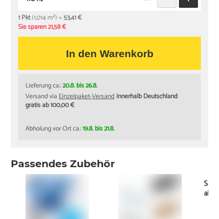
1 Pkt
(1,014 m²) =
53,41 €
Sie sparen 21,58 €
In den Warenkorb
Lieferung ca.:
20.8. bis 26.8.
Versand via
Einzelpaket-Versand
innerhalb Deutschland
gratis ab 100,00 €
Abholung vor Ort ca.:
19.8. bis 21.8.
Passendes Zubehör
Schi
ab
1