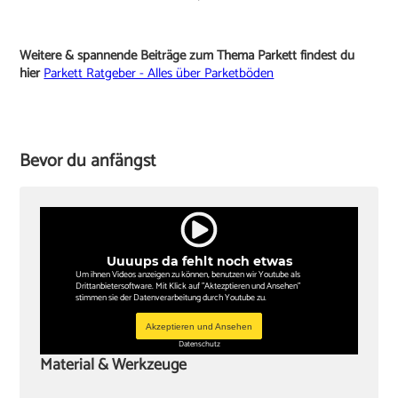
Weitere & spannende Beiträge zum Thema Parkett findest du
hier
Parkett Ratgeber - Alles über Parketböden
Bevor du anfängst
Uuuups da fehlt noch etwas
Um ihnen Videos anzeigen zu können, benutzen wir Youtube als
Drittanbietersoftware. Mit Klick auf "Aktezptieren und Ansehen"
stimmen sie der Datenverarbeitung durch Youtube zu.
Akzeptieren und Ansehen
Datenschutz
Material & Werkzeuge