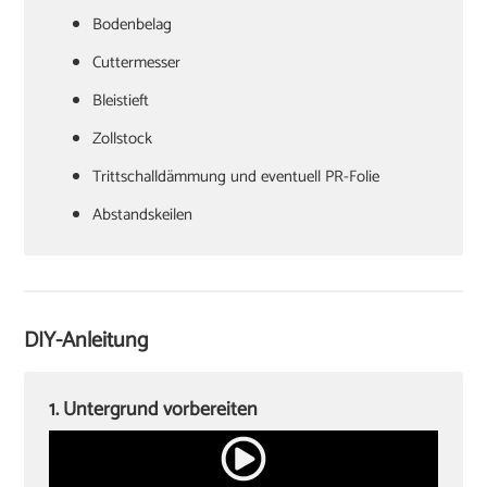
Bodenbelag
Cuttermesser
Bleistieft
Zollstock
Trittschalldämmung und eventuell PR-Folie
Abstandskeilen
Hammer
Zugeisen und Schlagklotz
Winkel
DIY-Anleitung
Sockelleisten und Halterungsclips
Stichsäge und Kappsäge
1. Untergrund vorbereiten
Knieschoner