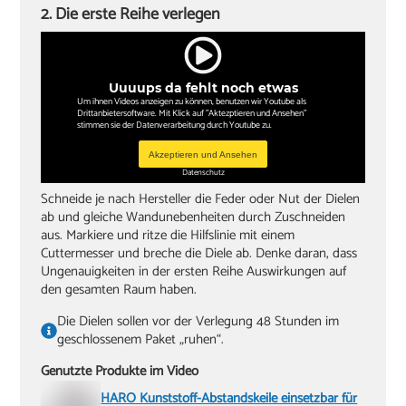
2. Die erste Reihe verlegen
Uuuups da fehlt noch etwas
Um ihnen Videos anzeigen zu können, benutzen wir Youtube als
Drittanbietersoftware. Mit Klick auf "Aktezptieren und Ansehen"
stimmen sie der Datenverarbeitung durch Youtube zu.
Akzeptieren und Ansehen
Datenschutz
Schneide je nach Hersteller die Feder oder Nut der Dielen
ab und gleiche Wandunebenheiten durch Zuschneiden
aus. Markiere und ritze die Hilfslinie mit einem
Cuttermesser und breche die Diele ab. Denke daran, dass
Ungenauigkeiten in der ersten Reihe Auswirkungen auf
den gesamten Raum haben.
Die Dielen sollen vor der Verlegung 48 Stunden im
geschlossenem Paket „ruhen“.
Genutzte Produkte im Video
HARO Kunststoff-Abstandskeile einsetzbar für