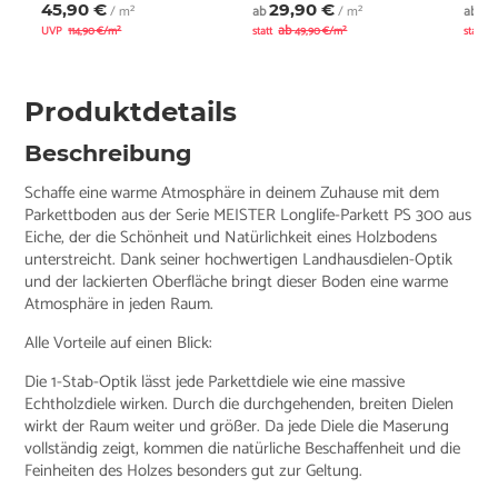
45,90 €
29,90 €
3
/ m²
ab
/ m²
ab
ab
a
UVP
114,90 €/m²
statt
49,90 €/m²
statt
Produktdetails
Beschreibung
Schaffe eine warme Atmosphäre in deinem Zuhause mit dem
Parkettboden aus der Serie MEISTER Longlife-Parkett PS 300 aus
Eiche, der die Schönheit und Natürlichkeit eines Holzbodens
unterstreicht. Dank seiner hochwertigen Landhausdielen-Optik
und der lackierten Oberfläche bringt dieser Boden eine warme
Atmosphäre in jeden Raum.
Alle Vorteile auf einen Blick:
Die 1-Stab-Optik lässt jede Parkettdiele wie eine massive
Echtholzdiele wirken. Durch die durchgehenden, breiten Dielen
wirkt der Raum weiter und größer. Da jede Diele die Maserung
vollständig zeigt, kommen die natürliche Beschaffenheit und die
Feinheiten des Holzes besonders gut zur Geltung.