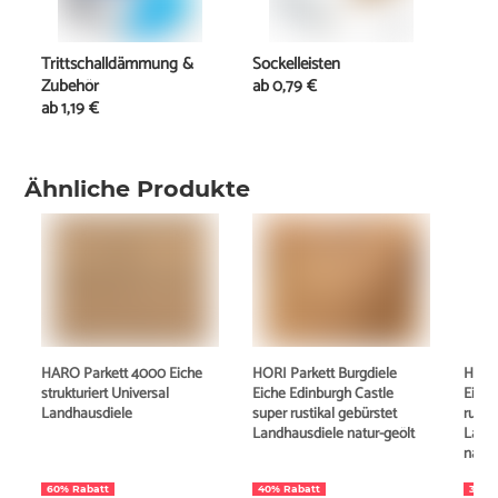
Trittschalldämmung &
Sockelleisten
Zubehör
ab
0,79 €
ab
1,19 €
Ähnliche Produkte
HARO Parkett 4000 Eiche
HORI Parkett Burgdiele
HORI 
strukturiert Universal
Eiche Edinburgh Castle
Eiche
Landhausdiele
super rustikal gebürstet
rusti
Landhausdiele natur-geölt
Landh
natur
60% Rabatt
40% Rabatt
34% 