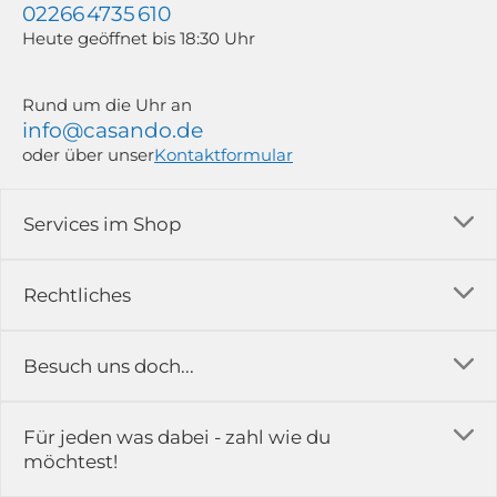
02266 4735 610
Heute geöffnet bis 18:30 Uhr
Rund um die Uhr an
info@casando.de
oder über unser
Kontaktformular
Services im Shop
Versandkosten
Rechtliches
Ratgeber
Impressum
Besuch uns doch...
Erfahrungsberichte & Bewertungen
AGB
FAQ
in der Ausstellung...
Für jeden was dabei - zahl wie du
Rückgabe & Reklamation
Kontakt
möchtest!
Datenschutz
Das ist casando
Holz-Richter GmbH