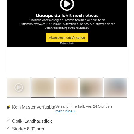
Uuuups da fehlt noch etwas
Um ihnen Videos anzeigen zu können, benutzen wir Youtube als
Drittanbietersoftware. Mit Klick auf "Aktezptieren und Ansehen" stimmen sie der
Datenverarbeitung durch Youtube zu.
Akzeptieren und Ansehen
Datenschutz
Kein Muster verfügbar
Versand innerhalb von 24 Stunden
mehr Infos »
Optik
:
Landhausdiele
Stärke
:
8,00 mm