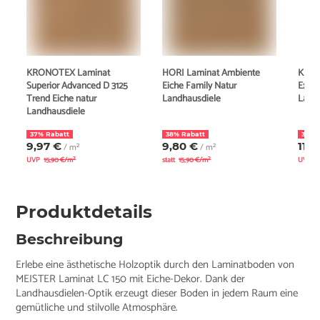
KRONOTEX Laminat
HORI Laminat Ambiente
KRON
Superior Advanced D 3125
Eiche Family Natur
Exqui
Trend Eiche natur
Landhausdiele
Land
Landhausdiele
37% Rabatt
38% Rabatt
30% 
9,97 €
9,80 €
11,8
/ m²
/ m²
UVP
15,90 €/m²
statt
15,90 €/m²
UVP
1
Produktdetails
Beschreibung
Erlebe eine ästhetische Holzoptik durch den Laminatboden von
MEISTER Laminat LC 150 mit Eiche-Dekor. Dank der
Landhausdielen-Optik erzeugt dieser Boden in jedem Raum eine
gemütliche und stilvolle Atmosphäre.