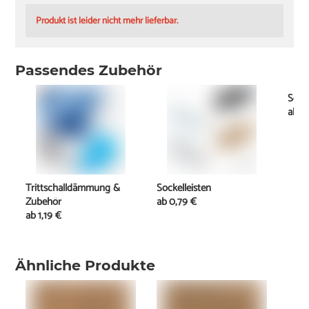
Produkt ist leider nicht mehr lieferbar.
Passendes Zubehör
Schi
ab
11
Trittschalldämmung &
Sockelleisten
Zubehör
ab
0,79 €
ab
1,19 €
Ähnliche Produkte