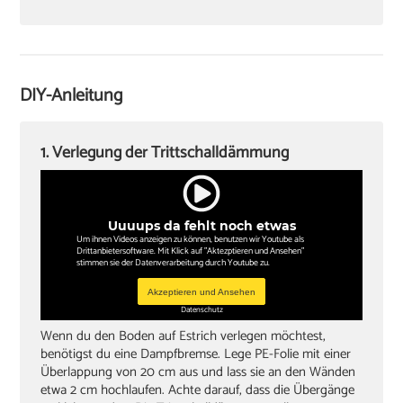
Hammer
Verlegekeile
Cuttermesser
DIY-Anleitung
Winkel oder Schmiege
Zollstock
1. Verlegung der Trittschalldämmung
Kappsäge
Knieschoner
Uuuups da fehlt noch etwas
Um ihnen Videos anzeigen zu können, benutzen wir Youtube als
Drittanbietersoftware. Mit Klick auf "Aktezptieren und Ansehen"
stimmen sie der Datenverarbeitung durch Youtube zu.
Akzeptieren und Ansehen
Datenschutz
Wenn du den Boden auf Estrich verlegen möchtest,
benötigst du eine Dampfbremse. Lege PE-Folie mit einer
Überlappung von 20 cm aus und lass sie an den Wänden
etwa 2 cm hochlaufen. Achte darauf, dass die Übergänge