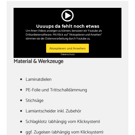
Uuuups da fehlt noch etwas
Um ihnen Videos anzeigen zu können, benutzen wir Youtube als
Drittanbietersoftware. Mit Klick auf "Aktezptieren und Ansehen"
stimmen sie der Datenverarbeitung durch Youtube zu.
Akzeptieren und Ansehen
Datenschutz
Material & Werkzeuge
Laminatdielen
PE-Folie und Trittschalldämmung
Stichsäge
Lamiantscheider inkl. Zubehör
Schlagklotz (abhängig vom Klicksystem)
ggf. Zugeisen (abhängig vom Klicksystem)