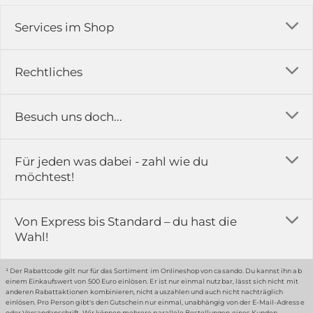
Services im Shop
Versandkosten
Rechtliches
Ratgeber
Impressum
Besuch uns doch...
Erfahrungsberichte & Bewertungen
AGB
FAQ
in der Ausstellung...
Für jeden was dabei - zahl wie du
Rückgabe & Reklamation
Kontakt
möchtest!
Datenschutz
Das ist casando
Holz-Richter GmbH
Schmiedeweg 1
Batteriegesetz
Karriere
Von Express bis Standard – du hast die
51789 Lindlar
Wahl!
Widerrufsrecht
Gewerbekunden
Hinweis:
Hunde sind in der Ausstellung erlaubt
Datenschutz-Einstellung
Grounding Page
¹ Der Rabattcode gilt nur für das Sortiment im Onlineshop von casando. Du kannst ihn ab
einem Einkaufswert von 500 Euro einlösen. Er ist nur einmal nutzbar, lässt sich nicht mit
Erklärung zur Barrierefreiheit
anderen Rabattaktionen kombinieren, nicht auszahlen und auch nicht nachträglich
einlösen. Pro Person gibt's den Gutschein nur einmal, unabhängig von der E-Mail-Adresse
… oder in unserem Fachmarkt
oder Versandanschrift. Wir können mehrere parallele Bestellungen eines Kunden