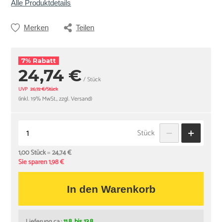
Alle Produktdetails
Merken
Teilen
7% Rabatt
24,74 €
/ Stück
UVP
26,72 €/Stück
(inkl. 19% MwSt., zzgl. Versand)
Stück
1,00 Stück
=
24,74 €
Sie sparen 1,98 €
In den Warenkorb
Lieferung ca.:
11.8. bis 13.8.