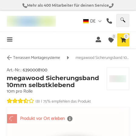
Mehr als 400 Mitarbeiter für deinen Service
DE
0
0
Terrassen Montagesysteme
megawood Sicherungsband 10mm selbstklebend
Art.-Nr.:
6390008100
megawood Sicherungsband
10mm selbstklebend
10m pro Rolle
(8)
|
75% empfehlen das Produkt
Produkt vor Ort erleben