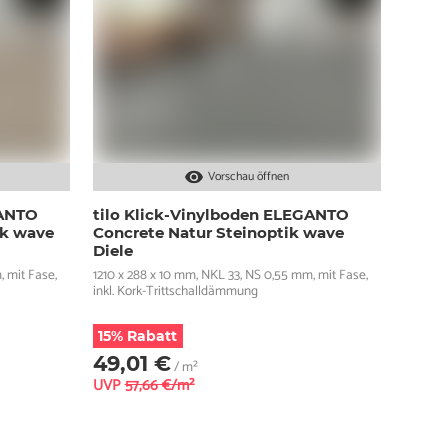
Vorschau öffnen
GANTO
tilo Klick-Vinylboden ELEGANTO
ik wave
Concrete Natur Steinoptik wave
Diele
, mit Fase,
1210 x 288 x 10 mm, NKL 33, NS 0,55 mm, mit Fase,
inkl. Kork-Trittschalldämmung
15% Rabatt
49,01 €
/ m²
UVP
57,66 €/m²