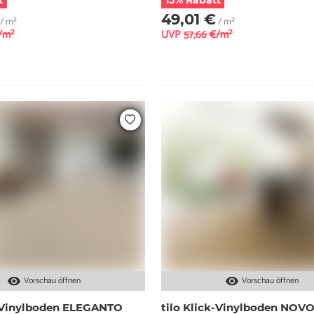
t
15% Rabatt
49,01 €
/ m²
/ m²
/m²
UVP
57,66 €/m²
Vorschau öffnen
Vorschau öffnen
k-Vinylboden ELEGANTO
tilo Klick-Vinylboden NOVO