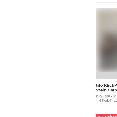
tilo Klic
Stein Grap
1210 x 288 x 1
inkl. Kork-Tri