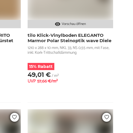
Vorschau öffnen
ORITO
tilo Klick-Vinylboden ELEGANTO
ürstet
Marmor Polar Steinoptik wave Diele
1210 x 288 x 10 mm, NKL 33, NS 0,55 mm, mit Fase,
inkl. Kork-Trittschalldämmung
15% Rabatt
49,01 €
/ m²
UVP
57,66 €/m²