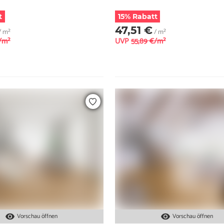
t
15% Rabatt
47,51 €
/ m²
/ m²
/m²
UVP
55,89 €/m²
Vorschau öffnen
Vorschau öffnen