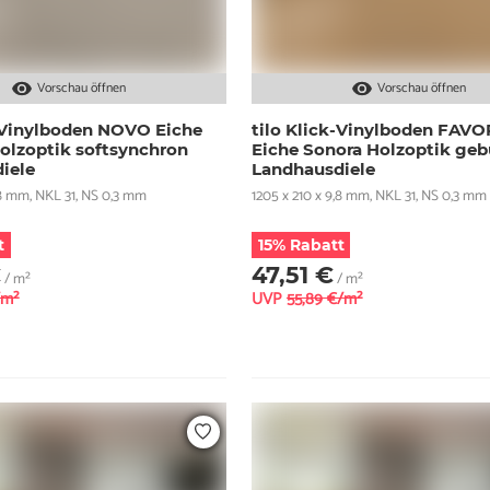
Vorschau öffnen
Vorschau öffnen
k-Vinylboden NOVO Eiche
tilo Klick-Vinylboden FAV
olzoptik softsynchron
Eiche Sonora Holzoptik geb
iele
Landhausdiele
,8 mm, NKL 31, NS 0,3 mm
1205 x 210 x 9,8 mm, NKL 31, NS 0,3 mm
t
15% Rabatt
€
47,51 €
/ m²
/ m²
/m²
UVP
55,89 €/m²