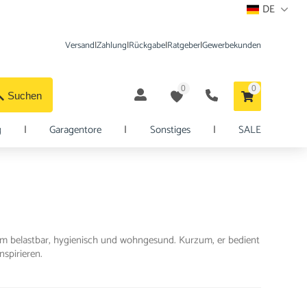
DE
Versand
|
Zahlung
|
Rückgabe
|
Ratgeber
|
Gewerbekunden
0
0
Suchen
g
|
Garagentore
|
Sonstiges
|
SALE
xtrem belastbar, hygienisch und wohngesund. Kurzum, er bedient
nspirieren.