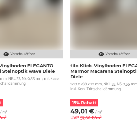
Vorschau öffnen
Vorschau öffnen
k-Vinylboden ELEGANTO
tilo Klick-Vinylboden ELE
d Steinoptik wave Diele
Marmor Macarena Steinopt
Diele
0 mm, NKL 33, NS 0,55 mm, mit Fase,
ttschalldämmung
1210 x 288 x 10 mm, NKL 33, NS 0,55 mm
inkl. Kork-Trittschalldämmung
t
15% Rabatt
49,01 €
/ m²
/ m²
/m²
UVP
57,66 €/m²