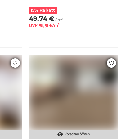
15% Rabatt
49,74 €
/ m²
UVP
58,51 €/m²
Vorschau öffnen