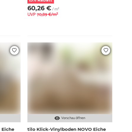
15% Rabatt
60,26 €
/ m²
UVP
70,89 €/m²
Vorschau öffnen
 Eiche
tilo Klick-Vinylboden NOVO Eiche