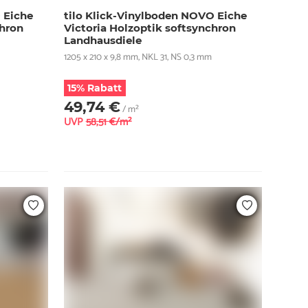
 Eiche
tilo Klick-Vinylboden NOVO Eiche
chron
Victoria Holzoptik softsynchron
Landhausdiele
1205 x 210 x 9,8 mm, NKL 31, NS 0,3 mm
15% Rabatt
49,74 €
/ m²
UVP
58,51 €/m²