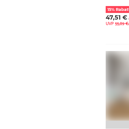
15% Rabat
47,51 €
UVP
55,89 €