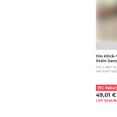
tilo Klic
Stein San
1210 x 288 x 1
inkl. Kork-Tri
15% Rabat
49,01 €
UVP
57,66 €