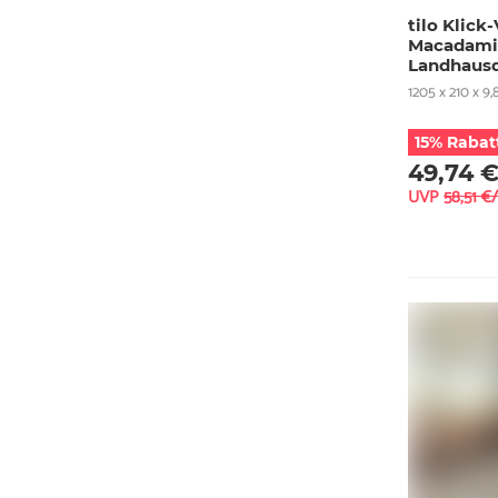
tilo Klic
Macadamia
Landhausd
1205 x 210 x 9
15% Rabat
49,74 
UVP
58,51 €