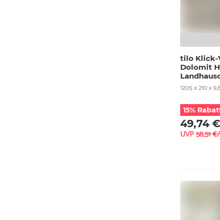
tilo Klic
Dolomit H
Landhausd
1205 x 210 x 9
15% Rabat
49,74 
UVP
58,51 €