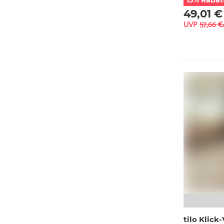
15% Rabat
49,01 €
UVP
57,66 €
tilo Klic