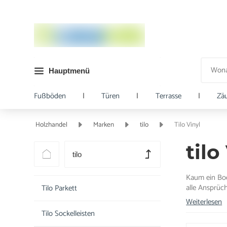
Hauptmenü
Fußböden
|
Türen
|
Terrasse
|
Zä
Holzhandel
Marken
tilo
Tilo Vinyl
til
tilo
Kaum ein Bode
alle Ansprüch
Tilo Parkett
Weiterlesen
Tilo Sockelleisten