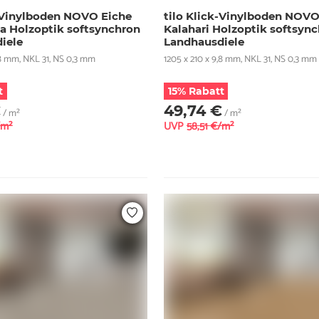
k-Vinylboden NOVO Eiche
tilo Klick-Vinylboden NOVO
 Holzoptik softsynchron
Kalahari Holzoptik softsyn
iele
Landhausdiele
,8 mm, NKL 31, NS 0,3 mm
1205 x 210 x 9,8 mm, NKL 31, NS 0,3 mm
t
15% Rabatt
€
49,74 €
/ m²
/ m²
/m²
UVP
58,51 €/m²