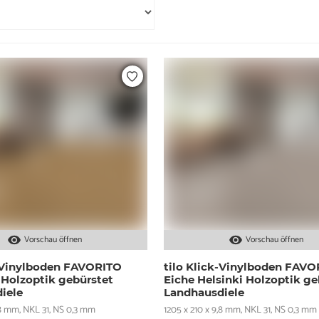
Vorschau öffnen
Vorschau öffnen
k-Vinylboden FAVORITO
tilo Klick-Vinylboden FAV
 Holzoptik gebürstet
Eiche Helsinki Holzoptik ge
iele
Landhausdiele
,8 mm, NKL 31, NS 0,3 mm
1205 x 210 x 9,8 mm, NKL 31, NS 0,3 mm