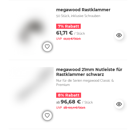
megawood Rastklammer
50 Stück, inklusive Schrauben
7% Rabatt
61,71 €
/ Stück
UVP
66,65 €/Stück
megawood 21mm Nutleiste für
Rastklammer schwarz
Nur für die Serien megawood Classic &
Premium
8% Rabatt
96,68 €
ab
/ Stück
ab
UVP
105,11 €/Stück