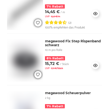
7% Rabatt
14,45 €
/ m
UVP
15,61 €/m
(2)
100% empfehlen das Produkt
megawood Fix Step Rispenband
schwarz
10 m pro Rolle
8% Rabatt
15,72 €
/ Stück
UVP
17,11 €/Stück
megawood Scheuerpulver
2 kg
7% Rabatt