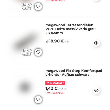
ab
UVP
19,24 €/m
megawood Terrassendielen
WPC Delta massiv varia grau
21x145mm
18,90 €
ab
/ m
megawood Fix Step Komfortpad
erhöhter Aufbau schwarz
7% Rabatt
1,42 €
/ Stück
UVP
1,53 €/Stück