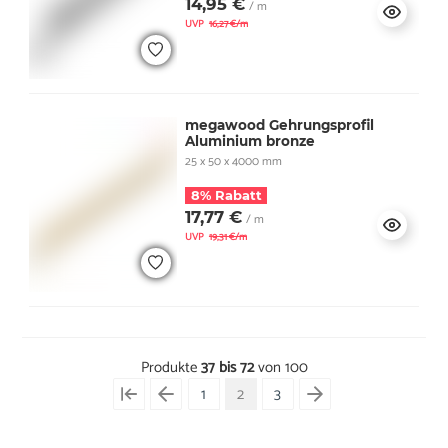
14,95 €
/ m
UVP
16,27 €/m
megawood Gehrungsprofil
Aluminium bronze
25 x 50 x 4000 mm
8% Rabatt
17,77 €
/ m
UVP
19,31 €/m
Produkte
37 bis 72
von 100
1
2
3