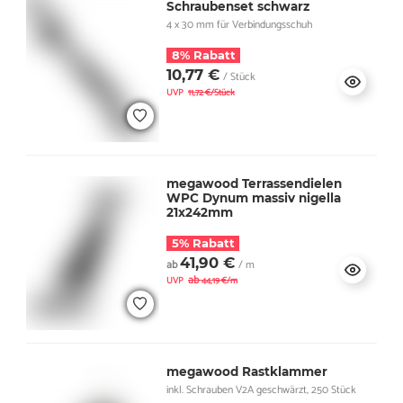
Schraubenset schwarz
4 x 30 mm für Verbindungsschuh
8% Rabatt
10,77 €
/ Stück
UVP
11,72 €/Stück
megawood Terrassendielen
WPC Dynum massiv nigella
21x242mm
5% Rabatt
41,90 €
ab
/ m
ab
UVP
44,19 €/m
megawood Rastklammer
inkl. Schrauben V2A geschwärzt, 250 Stück