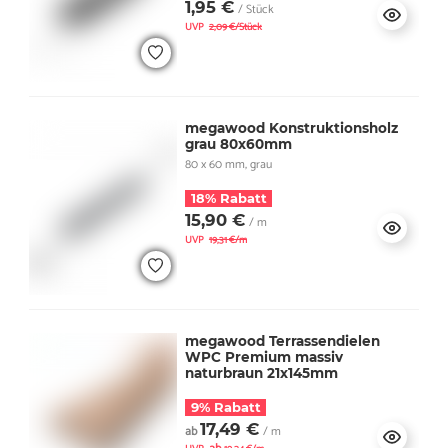
1,95 €
/ Stück
UVP
2,09 €/Stück
megawood Konstruktionsholz
grau 80x60mm
80 x 60 mm, grau
18% Rabatt
15,90 €
/ m
UVP
19,31 €/m
megawood Terrassendielen
WPC Premium massiv
naturbraun 21x145mm
9% Rabatt
17,49 €
ab
/ m