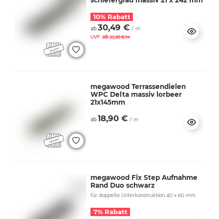
10% Rabatt
30,49 €
ab
/ m
ab
UVP
33,98 €/m
megawood Terrassendielen
WPC Delta massiv lorbeer
21x145mm
18,90 €
ab
/ m
megawood Fix Step Aufnahme
Rand Duo schwarz
für doppelte Unterkonstruktion 40 x 60 mm
7% Rabatt