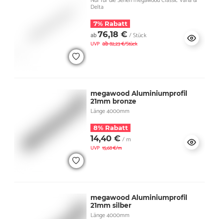
Nur für die Serien megawood Classic Varia &
Delta
7% Rabatt
76,18 €
ab
/ Stück
ab
UVP
82,23 €/Stück
megawood Aluminiumprofil
21mm bronze
Länge 4000mm
8% Rabatt
14,40 €
/ m
UVP
15,68 €/m
megawood Aluminiumprofil
21mm silber
Länge 4000mm