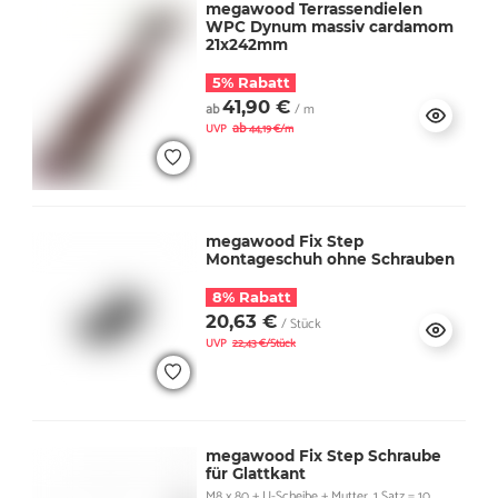
megawood Terrassendielen
WPC Dynum massiv cardamom
21x242mm
5% Rabatt
41,90 €
ab
/ m
ab
UVP
44,19 €/m
megawood Fix Step
Montageschuh ohne Schrauben
8% Rabatt
20,63 €
/ Stück
UVP
22,43 €/Stück
megawood Fix Step Schraube
für Glattkant
M8 x 80 + U-Scheibe + Mutter, 1 Satz = 10