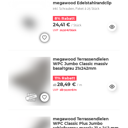
megawood Edelstahlrandclip
inkl. Schrauben, Paket à 25 Stück
8% Rabatt
24,41 €
/ Stück
UVP
26,50 €/Stück
megawood Terrassendielen
WPC Jumbo Classic massiv
basaltgrau 21x242mm
11% Rabatt
28,49 €
ab
/ m
ab
UVP
32,00 €/m
megawood Terrassendielen
WPC Classic Plus Jumbo
schiefergrau massiv 21 x 242 mm