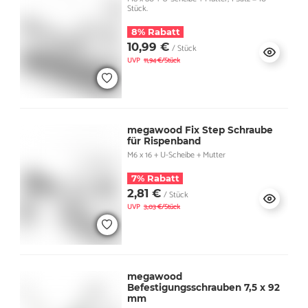
Stück.
8% Rabatt
10,99 €
/ Stück
UVP
11,94 €/Stück
megawood Fix Step Schraube
für Rispenband
M6 x 16 + U-Scheibe + Mutter
7% Rabatt
2,81 €
/ Stück
UVP
3,03 €/Stück
megawood
Befestigungsschrauben 7,5 x 92
mm