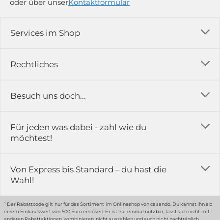
oder über unser
Kontaktformular
Services im Shop
Versandkosten
Rechtliches
Ratgeber
Impressum
Besuch uns doch...
Erfahrungsberichte & Bewertungen
AGB
FAQ
in der Ausstellung...
Für jeden was dabei - zahl wie du
Rückgabe & Reklamation
Kontakt
möchtest!
Datenschutz
Das ist casando
Holz-Richter GmbH
Schmiedeweg 1
Batteriegesetz
Karriere
Von Express bis Standard – du hast die
51789 Lindlar
Wahl!
Widerrufsrecht
Gewerbekunden
Hinweis:
Hunde sind in der Ausstellung erlaubt
Datenschutz-Einstellung
Grounding Page
¹ Der Rabattcode gilt nur für das Sortiment im Onlineshop von casando. Du kannst ihn ab
einem Einkaufswert von 500 Euro einlösen. Er ist nur einmal nutzbar, lässt sich nicht mit
anderen Rabattaktionen kombinieren, nicht auszahlen und auch nicht nachträglich