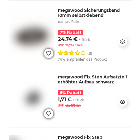
megawood Sicherungsband
10mm selbstklebend
10m pro Rolle
7% Rabatt
24,74 €
/ Stück
UVP
26,72 €/Stück
(8)
75% empfehlen das Produkt
megawood Fix Step Aufsatzteil
erhöhter Aufbau schwarz
6% Rabatt
1,71 €
/ Stück
UVP
1,82 €/Stück
megawood Fix Step