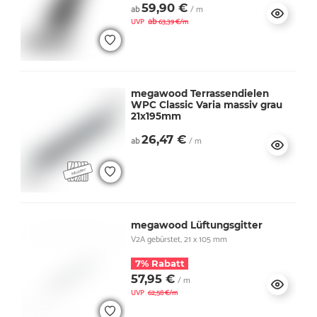
59,90 €
ab
/ m
ab
UVP
63,39 €/m
megawood Terrassendielen
WPC Classic Varia massiv grau
21x195mm
26,47 €
ab
/ m
megawood Lüftungsgitter
V2A gebürstet, 21 x 105 mm
7% Rabatt
57,95 €
/ m
UVP
62,58 €/m