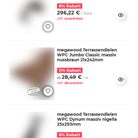
8% Rabatt
296,22 €
/ Stück
UVP
321,96 €/Stück
megawood Terrassendielen
WPC Jumbo Classic massiv
nussbraun 21x242mm
11% Rabatt
28,49 €
ab
/ m
ab
UVP
32,00 €/m
megawood Terrassendielen
WPC Dynum massiv nigella
25x293mm
6% Rabatt