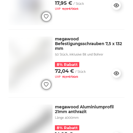
17,95 €
/ Stück
UVP
19,39 €/Stück
megawood
Befestigungsschrauben 7,5 x 132
mm
50 Stück, inklusive Bit und Bohrer
8% Rabatt
72,04 €
/ Stück
UVP
78,31 €/Stück
megawood Aluminiumprofil
21mm anthrazit
Länge 4000mm
8% Rabatt