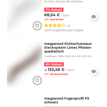
50 Stück, inklusive Bit und Bohrer
7% Rabatt
68,54 €
/ Stück
UVP
74,02 €/Stück
(4)
100% empfehlen das Produkt
megawood Sichtschutzzaun
Stecksystem Limes Pfosten
quadratisch
Lavabraun, Höhe 2200 mm, 90 x 90 mm
8% Rabatt
133,49 €
ab
/ Stück
ab
UVP
145,09 €/Stück
megawood Fugenprofil P5
schwarz