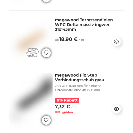
megawood Terrassendielen
WPC Delta massiv ingwer
21x145mm
18,90 €
ab
/ m
megawood Fix Step
Verbindungsschuh grau
28 x 76 x 3600 mm für einfache
Unterkonstruktion 40 x 60 mm
8% Rabatt
7,32 €
/ m
UVP
7,98 €/m