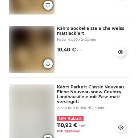
Kährs Sockelleiste Eiche weiss
mattlackiert
Maße: 16 x 60 x 2400 mm
10,40 €
/ m
Kährs Parkett Classic Nouveau
Eiche Nouveau snow Country
Landhausdiele mit Fase matt
versiegelt
2266 x 187 x 15 mm, NS 3,5 mm
15% Rabatt
118,92 €
/ m²
UVP
139,90 €/m²