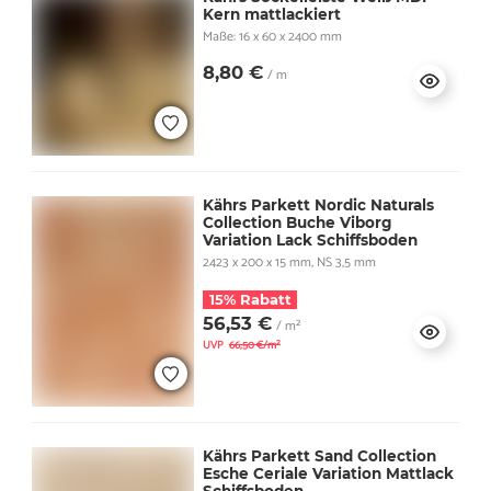
Kern mattlackiert
Maße: 16 x 60 x 2400 mm
8,80 €
/ m
Kährs Parkett Nordic Naturals
Collection Buche Viborg
Variation Lack Schiffsboden
2423 x 200 x 15 mm, NS 3,5 mm
15% Rabatt
56,53 €
/ m²
UVP
66,50 €/m²
Kährs Parkett Sand Collection
Esche Ceriale Variation Mattlack