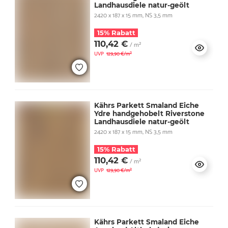
Landhausdiele natur-geölt
2420 x 187 x 15 mm, NS 3,5 mm
15% Rabatt
110,42 €
/ m²
UVP
129,90 €/m²
Kährs Parkett Smaland Eiche
Ydre handgehobelt Riverstone
Landhausdiele natur-geölt
2420 x 187 x 15 mm, NS 3,5 mm
15% Rabatt
110,42 €
/ m²
UVP
129,90 €/m²
Kährs Parkett Smaland Eiche