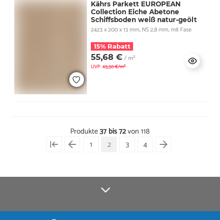
Kährs Parkett EUROPEAN
Collection Eiche Abetone
Schiffsboden weiß natur-geölt
2423 x 200 x 13 mm, NS 2,8 mm, mit Fase
15% Rabatt
55,68 €
/ m²
UVP
65,50 €/m²
Produkte
37 bis 72
von 118
1
2
3
4