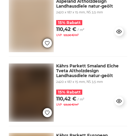
Aspeland Altholzdesign
Landhausdiele natur-geölt
2420 x 187 x 15 mm, NS 3,5 mm
15% Rabatt
110,42 €
/ m²
UVP
129,90 €/m²
Kährs Parkett Smaland Eiche
Tveta Altholzdesign
Landhausdiele natur-geölt
2420 x 187 x 15 mm, NS 3,5 mm
15% Rabatt
110,42 €
/ m²
UVP
129,90 €/m²
Kährs Parkett European