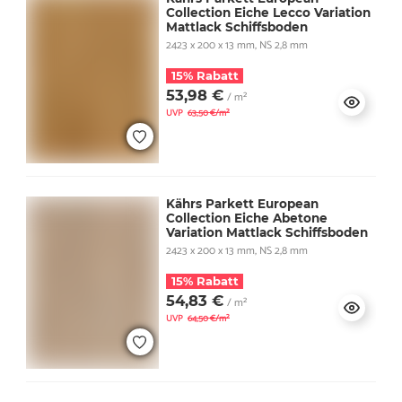
Collection Eiche Lecco Variation
Mattlack Schiffsboden
2423 x 200 x 13 mm, NS 2,8 mm
15% Rabatt
53,98 €
/ m²
UVP
63,50 €/m²
Kährs Parkett European
Collection Eiche Abetone
Variation Mattlack Schiffsboden
2423 x 200 x 13 mm, NS 2,8 mm
15% Rabatt
54,83 €
/ m²
UVP
64,50 €/m²