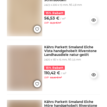
Schiffsboden
2423 x 200 x 13 mm, NS 2,8 mm
15% Rabatt
56,53 €
/ m²
UVP
66,50 €/m²
Kährs Parkett Smaland Eiche
Vista handgehobelt Riverstone
Landhausdiele natur-geölt
2420 x 187 x 15 mm, NS 3,5 mm
15% Rabatt
110,42 €
/ m²
UVP
129,90 €/m²
Kährs Parkett Smaland Eiche
Möre handgehobelt Riverstone