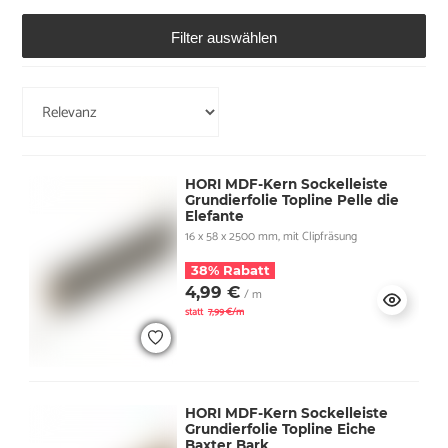
Filter auswählen
HORI MDF-Kern Sockelleiste
Grundierfolie Topline Pelle die
Elefante
16 x 58 x 2500 mm, mit Clipfräsung
38% Rabatt
4,99 €
/ m
statt
7,99 €/m
HORI MDF-Kern Sockelleiste
Grundierfolie Topline Eiche
Baxter Bark