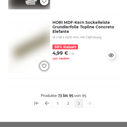
HORI MDF-Kern Sockelleiste
Grundierfolie Topline Concreto
Elefante
16 x 58 x 2500 mm, mit Clipfräsung
38% Rabatt
4,99 €
/ m
statt
7,99 €/m
Produkte
73 bis 95
von 95
1
2
3