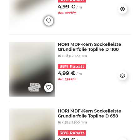
4,99 €
/ m
statt
7,99 €/m
HORI MDF-Kern Sockelleiste
Grundierfolie Topline D 1100
16 x 58 x 2500 mm
38% Rabatt
4,99 €
/ m
statt
7,99 €/m
HORI MDF-Kern Sockelleiste
Grundierfolie Topline D 658
16 x 58 x 2500 mm
38% Rabatt
4,99 €