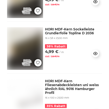
/ m
statt
7,99 €/m
HORI MDF-Kern Sockelleiste
Grundierfolie Topline D 2036
16 x 58 x 2500 mm
38% Rabatt
4,99 €
/ m
statt
7,99 €/m
HORI MDF-Kern
Fliesenabdeckleisten uni weiss
ähnlich RAL 9016 Hamburger
Profil
16 x 100 x 2500 mm
35% Rabatt