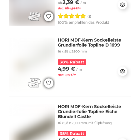
2,39 €
ab
/ m
ab
statt
4,99 €/m
(1)
100% empfehlen das Produkt
HORI MDF-Kern Sockelleiste
Grundierfolie Topline D 1699
16 x 58 x 2500 mm
38% Rabatt
4,99 €
/ m
statt
7,99 €/m
HORI MDF-Kern Sockelleiste
Grundierfolie Topline Eiche
Blundell Castle
16 x 58 x 2500 mm, mit Clipfräsung
38% Rabatt