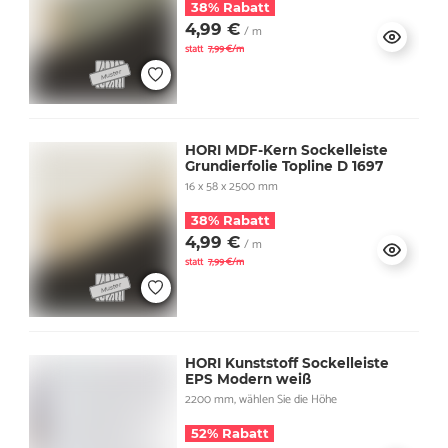
38% Rabatt
4,99 €
/ m
statt
7,99 €/m
HORI MDF-Kern Sockelleiste
Grundierfolie Topline D 1697
16 x 58 x 2500 mm
38% Rabatt
4,99 €
/ m
statt
7,99 €/m
HORI Kunststoff Sockelleiste
EPS Modern weiß
2200 mm, wählen Sie die Höhe
52% Rabatt