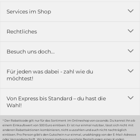
Services im Shop
Versandkosten
Rechtliches
Ratgeber
Impressum
Besuch uns doch...
Erfahrungsberichte & Bewertungen
AGB
FAQ
in der Ausstellung...
Für jeden was dabei - zahl wie du
Rückgabe & Reklamation
Kontakt
möchtest!
Datenschutz
Das ist casando
Holz-Richter GmbH
Schmiedeweg 1
Batteriegesetz
Karriere
Von Express bis Standard – du hast die
51789 Lindlar
Wahl!
Widerrufsrecht
Gewerbekunden
Hinweis:
Hunde sind in der Ausstellung erlaubt
Datenschutz-Einstellung
Grounding Page
¹ Der Rabattcode gilt nur für das Sortiment im Onlineshop von casando. Du kannst ihn ab
einem Einkaufswert von 500 Euro einlösen. Er ist nur einmal nutzbar, lässt sich nicht mit
anderen Rabattaktionen kombinieren, nicht auszahlen und auch nicht nachträglich
einlösen. Pro Person gibt's den Gutschein nur einmal, unabhängig von der E-Mail-Adresse
… oder in unserem Fachmarkt
oder Versandanschrift. Wir können mehrere parallele Bestellungen eines Kunden