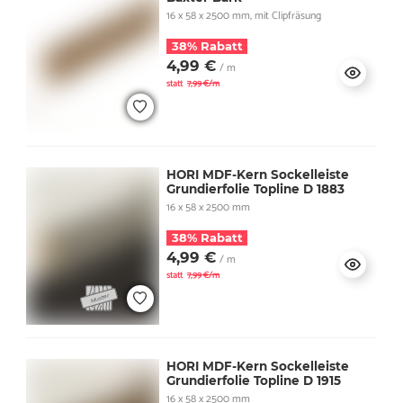
16 x 58 x 2500 mm, mit Clipfräsung
38% Rabatt
4,99 €
/ m
statt
7,99 €/m
HORI MDF-Kern Sockelleiste
Grundierfolie Topline D 1883
16 x 58 x 2500 mm
38% Rabatt
4,99 €
/ m
statt
7,99 €/m
HORI MDF-Kern Sockelleiste
Grundierfolie Topline D 1915
16 x 58 x 2500 mm