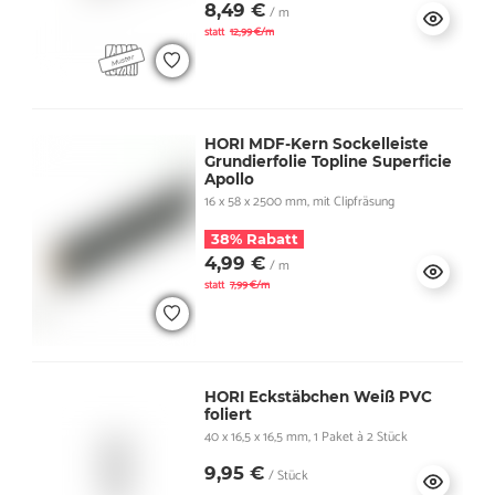
8,49 €
/ m
statt
12,99 €/m
HORI MDF-Kern Sockelleiste
Grundierfolie Topline Superficie
Apollo
16 x 58 x 2500 mm, mit Clipfräsung
38% Rabatt
4,99 €
/ m
statt
7,99 €/m
HORI Eckstäbchen Weiß PVC
foliert
40 x 16,5 x 16,5 mm, 1 Paket à 2 Stück
9,95 €
/ Stück