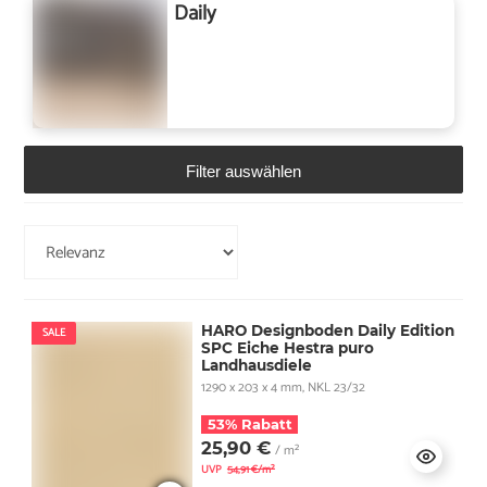
Daily
Filter auswählen
HARO Designboden Daily Edition
SALE
SPC Eiche Hestra puro
Landhausdiele
1290 x 203 x 4 mm, NKL 23/32
53% Rabatt
25,90 €
/ m²
UVP
54,91 €/m²