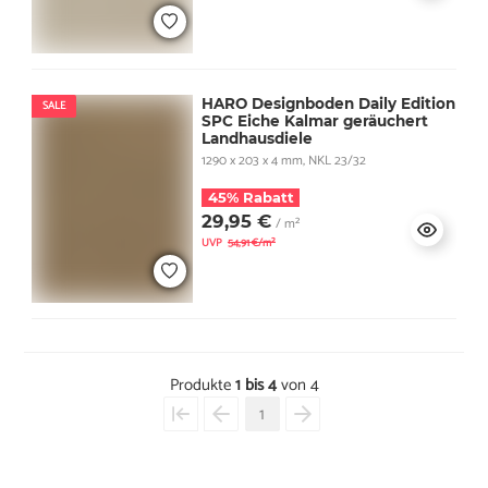
HARO Designboden Daily Edition
SALE
SPC Eiche Kalmar geräuchert
Landhausdiele
1290 x 203 x 4 mm, NKL 23/32
45% Rabatt
29,95 €
/ m²
UVP
54,91 €/m²
Produkte
1 bis 4
von 4
1