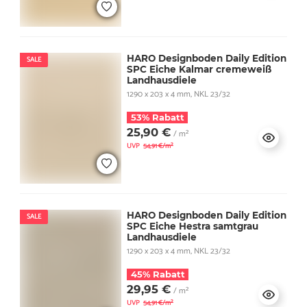
HARO Designboden Daily Edition
SALE
SPC Eiche Kalmar cremeweiß
Landhausdiele
1290 x 203 x 4 mm, NKL 23/32
53% Rabatt
25,90 €
/ m²
UVP
54,91 €/m²
HARO Designboden Daily Edition
SALE
SPC Eiche Hestra samtgrau
Landhausdiele
1290 x 203 x 4 mm, NKL 23/32
45% Rabatt
29,95 €
/ m²
UVP
54,91 €/m²