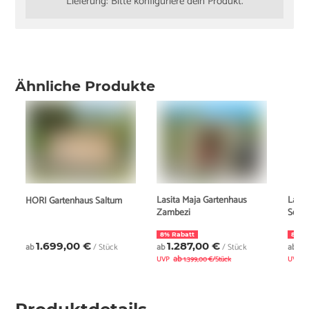
Lieferung: Bitte konfiguriere dein Produkt.
Ähnliche Produkte
Lasita Maja Gartenhaus
Lasit
HORI Gartenhaus Saltum
Zambezi
Seri
8% Rabatt
8% R
1.699,00 €
1.287,00 €
5.
ab
/ Stück
ab
/ Stück
ab
ab
UVP
1.399,00 €/Stück
UVP