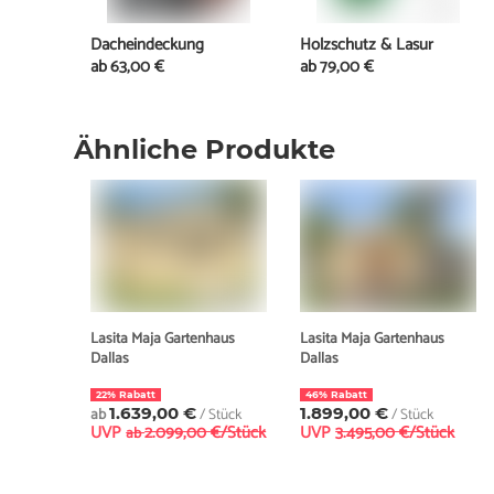
Dacheindeckung
Holzschutz & Lasur
ab
63,00 €
ab
79,00 €
Ähnliche Produkte
Lasita Maja Gartenhaus
Lasita Maja Gartenhaus
Dallas
Dallas
22% Rabatt
46% Rabatt
ab
1.639,00 €
/ Stück
1.899,00 €
/ Stück
UVP
2.099,00 €/Stück
UVP
3.495,00 €/Stück
ab