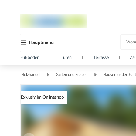
Hauptmenü
Fußböden
|
Türen
|
Terrasse
|
Zä
Holzhandel
Garten und Freizeit
Häuser für den Gar
Exklusiv im Onlineshop