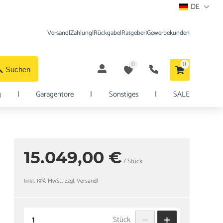
DE
Versand
|
Zahlung
|
Rückgabe
|
Ratgeber
|
Gewerbekunden
0
0
Suchen
g
|
Garagentore
|
Sonstiges
|
SALE
15.049,00 €
/ Stück
(inkl. 19% MwSt., zzgl. Versand)
Stück