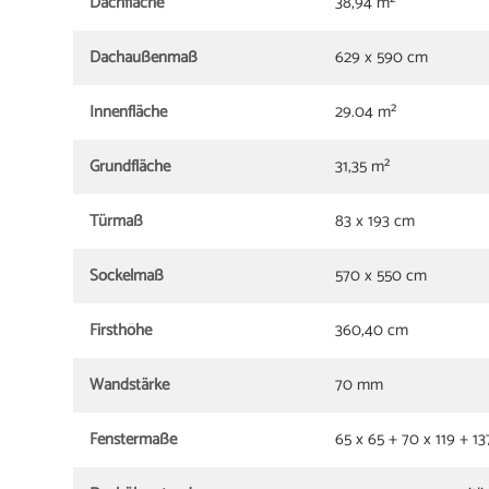
Dachfläche
38,94 m²
Dachaußenmaß
629 x 590 cm
Innenfläche
29.04 m²
Grundfläche
31,35 m²
Türmaß
83 x 193 cm
Sockelmaß
570 x 550 cm
Firsthöhe
360,40 cm
Wandstärke
70 mm
Fenstermaße
65 x 65 + 70 x 119 + 1