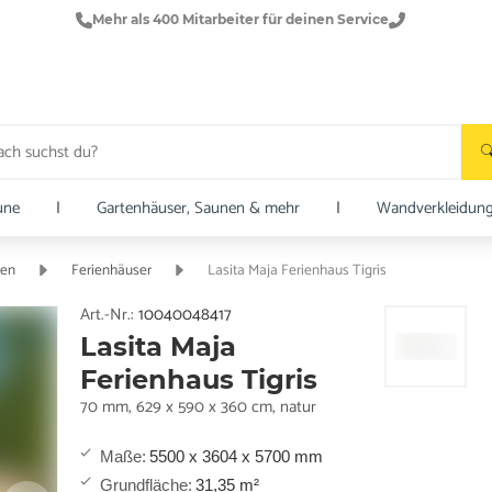
Mehr als 400 Mitarbeiter für deinen Service
une
|
Gartenhäuser, Saunen & mehr
|
Wandverkleidun
ten
Ferienhäuser
Lasita Maja Ferienhaus Tigris
Art.-Nr.:
10040048417
Lasita Maja
Ferienhaus Tigris
70 mm, 629 x 590 x 360 cm, natur
Maße
:
5500 x 3604 x 5700 mm
Grundfläche
:
31,35 m²