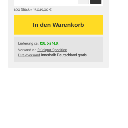
1,00 Stück
=
15.049,00 €
In den Warenkorb
Lieferung ca.:
12.8. bis 14.8.
Versand via
Stückgut-Spedition
Direktversand
innerhalb Deutschland gratis