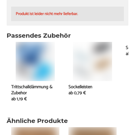
Produkt ist leider nicht mehr lieferbar.
Passendes Zubehör
Schi
ab
2
Trittschalldämmung &
Sockelleisten
Zubehör
ab
0,79 €
ab
1,19 €
Ähnliche Produkte