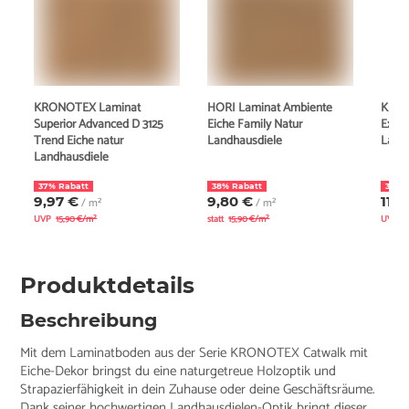
KRONOTEX Laminat
HORI Laminat Ambiente
KRON
Superior Advanced D 3125
Eiche Family Natur
Exqui
Trend Eiche natur
Landhausdiele
Land
Landhausdiele
37% Rabatt
38% Rabatt
30% 
9,97 €
9,80 €
11,8
/ m²
/ m²
UVP
15,90 €/m²
statt
15,90 €/m²
UVP
1
Produktdetails
Beschreibung
Mit dem Laminatboden aus der Serie KRONOTEX Catwalk mit
Eiche-Dekor bringst du eine naturgetreue Holzoptik und
Strapazierfähigkeit in dein Zuhause oder deine Geschäftsräume.
Dank seiner hochwertigen Landhausdielen-Optik bringt dieser