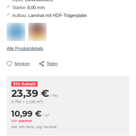
Stärke
:
8,00 mm
Aufbau
:
Laminat mit HDF-Trägerplatte
Alle Produktdetails
Merken
Teilen
31% Rabatt
23,39 €
/ Pkt
(1 Pkt = 2,128 m²)
10,99 €
/ m²
UVP
15,90 €/m²
(inkl. 19% MwSt., zzgl. Versand)