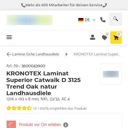
Mehr als 400 Mitarbeiter für deinen Service
DE
0
0
Laminat Eiche Landhausdiele
KRONOTEX Laminat Superior Catwalk D 3125 Trend Oak natur Landhausdiele
Art.-Nr.:
3600043900
KRONOTEX Laminat
Superior Catwalk D 3125
Trend Oak natur
Landhausdiele
1376 x 193 x 8 mm, NKL 23/32, AC 4
(1)
|
100% empfehlen das Produkt
Produkt vor Ort erleben