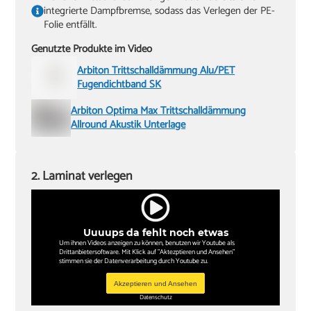
integrierte Dampfbremse, sodass das Verlegen der PE-
Folie entfällt.
Genutzte Produkte im Video
Arbiton Trittschalldämmung Alu/PET
Fugendichtband SK
Arbiton Optima Max Trittschalldämmung
Allround Akustik Unterlage
2. Laminat verlegen
Uuuups da fehlt noch etwas
Um ihnen Videos anzeigen zu können, benutzen wir Youtube als
Drittanbietersoftware. Mit Klick auf "Aktezptieren und Ansehen"
stimmen sie der Datenverarbeitung durch Youtube zu.
Akzeptieren und Ansehen
Datenschutz