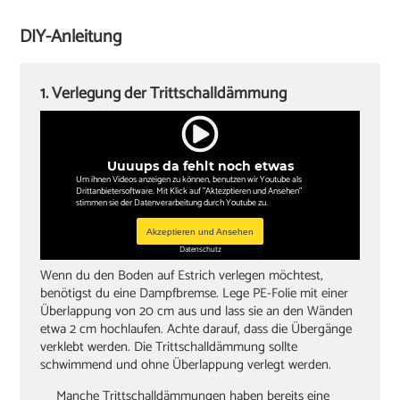
Cuttermesser
DIY-Anleitung
Winkel oder Schmiege
Zollstock
1. Verlegung der Trittschalldämmung
Kappsäge
Knieschoner
Uuuups da fehlt noch etwas
Um ihnen Videos anzeigen zu können, benutzen wir Youtube als
Drittanbietersoftware. Mit Klick auf "Aktezptieren und Ansehen"
stimmen sie der Datenverarbeitung durch Youtube zu.
Akzeptieren und Ansehen
Datenschutz
Wenn du den Boden auf Estrich verlegen möchtest,
benötigst du eine Dampfbremse. Lege PE-Folie mit einer
Überlappung von 20 cm aus und lass sie an den Wänden
etwa 2 cm hochlaufen. Achte darauf, dass die Übergänge
verklebt werden. Die Trittschalldämmung sollte
schwimmend und ohne Überlappung verlegt werden.
Manche Trittschalldämmungen haben bereits eine