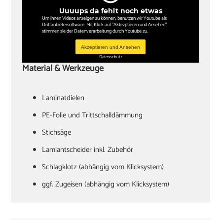
Uuuups da fehlt noch etwas
Um ihnen Videos anzeigen zu können, benutzen wir Youtube als
Drittanbietersoftware. Mit Klick auf "Aktezptieren und Ansehen"
stimmen sie der Datenverarbeitung durch Youtube zu.
Akzeptieren und Ansehen
Datenschutz
Material & Werkzeuge
Laminatdielen
PE-Folie und Trittschalldämmung
Stichsäge
Lamiantscheider inkl. Zubehör
Schlagklotz (abhängig vom Klicksystem)
ggf. Zugeisen (abhängig vom Klicksystem)
Hammer
Verlegekeile