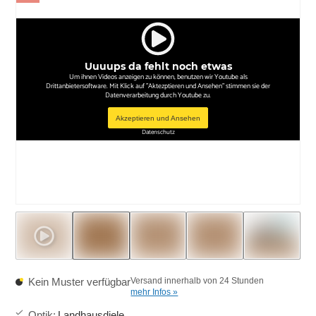
Uuuups da fehlt noch etwas
Um ihnen Videos anzeigen zu können, benutzen wir Youtube als
Drittanbietersoftware. Mit Klick auf "Aktezptieren und Ansehen" stimmen sie der
Datenverarbeitung durch Youtube zu.
Akzeptieren und Ansehen
Datenschutz
Kein Muster verfügbar
Versand innerhalb von 24 Stunden
mehr Infos »
Optik
:
Landhausdiele