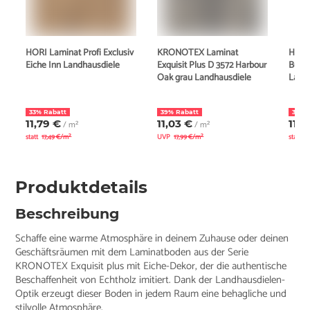
HORI Laminat Profi Exclusiv
KRONOTEX Laminat
HORI 
Eiche Inn Landhausdiele
Exquisit Plus D 3572 Harbour
Burge
Oak grau Landhausdiele
Land
33% Rabatt
39% Rabatt
34% 
11,79 €
11,03 €
11,9
/ m²
/ m²
statt
17,49 €/m²
UVP
17,99 €/m²
statt
1
Produktdetails
Beschreibung
Schaffe eine warme Atmosphäre in deinem Zuhause oder deinen
Geschäftsräumen mit dem Laminatboden aus der Serie
KRONOTEX Exquisit plus mit Eiche-Dekor, der die authentische
Beschaffenheit von Echtholz imitiert. Dank der Landhausdielen-
Optik erzeugt dieser Boden in jedem Raum eine behagliche und
stilvolle Atmosphäre.