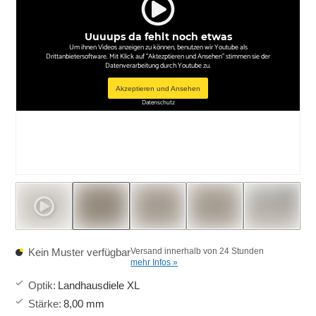
Uuuups da fehlt noch etwas
Um ihnen Videos anzeigen zu können, benutzen wir Youtube als
Drittanbietersoftware. Mit Klick auf "Aktezptieren und Ansehen" stimmen sie der
Datenverarbeitung durch Youtube zu.
Akzeptieren und Ansehen
Datenschutz
Kein Muster verfügbar
Versand innerhalb von 24 Stunden
mehr Infos »
Optik
:
Landhausdiele XL
Stärke
:
8,00 mm