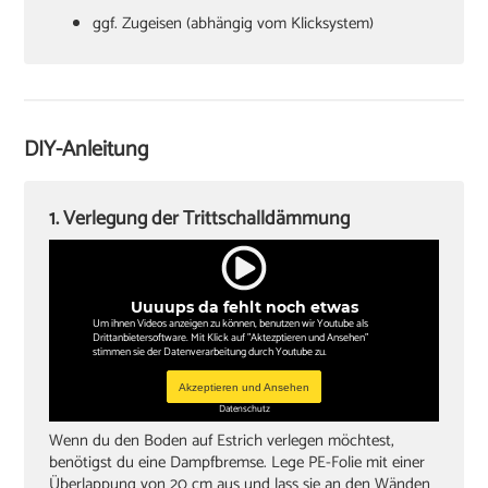
ggf. Zugeisen (abhängig vom Klicksystem)
Hammer
Verlegekeile
Cuttermesser
DIY-Anleitung
Winkel oder Schmiege
Zollstock
1. Verlegung der Trittschalldämmung
Kappsäge
Knieschoner
Uuuups da fehlt noch etwas
Um ihnen Videos anzeigen zu können, benutzen wir Youtube als
Drittanbietersoftware. Mit Klick auf "Aktezptieren und Ansehen"
stimmen sie der Datenverarbeitung durch Youtube zu.
Akzeptieren und Ansehen
Datenschutz
Wenn du den Boden auf Estrich verlegen möchtest,
benötigst du eine Dampfbremse. Lege PE-Folie mit einer
Überlappung von 20 cm aus und lass sie an den Wänden