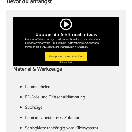
Bevor du anfängst
Uuuups da fehlt noch etwas
Um ihnen Videos anzeigen zu können, benutzen wir Youtube als
Drittanbietersoftware. Mit Klick auf "Aktezptieren und Ansehen"
stimmen sie der Datenverarbeitung durch Youtube zu.
Akzeptieren und Ansehen
Datenschutz
Material & Werkzeuge
Laminatdielen
PE-Folie und Trittschalldämmung
Stichsäge
Lamiantscheider inkl. Zubehör
Schlagklotz (abhängig vom Klicksystem)