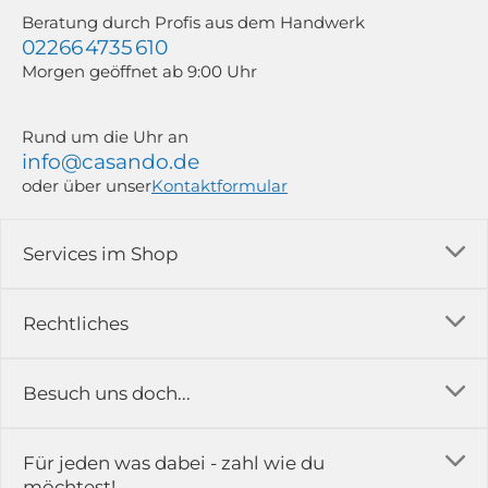
Beratung durch Profis aus dem Handwerk
02266 4735 610
Morgen geöffnet ab 9:00 Uhr
Rund um die Uhr an
info@casando.de
oder über unser
Kontaktformular
Services im Shop
Versandkosten
Rechtliches
Ratgeber
Impressum
Besuch uns doch...
Erfahrungsberichte & Bewertungen
AGB
FAQ
in der Ausstellung...
Für jeden was dabei - zahl wie du
Rückgabe & Reklamation
Kontakt
möchtest!