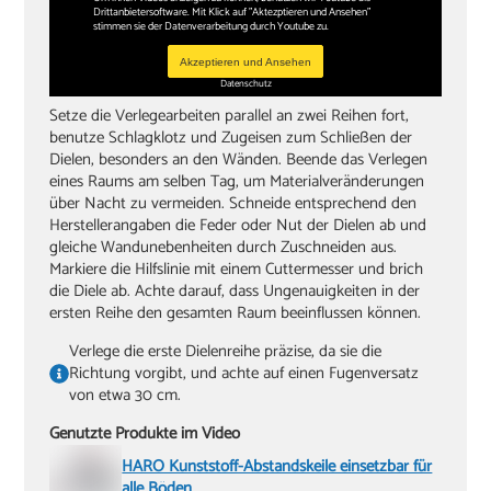
Drittanbietersoftware. Mit Klick auf "Aktezptieren und Ansehen"
stimmen sie der Datenverarbeitung durch Youtube zu.
Akzeptieren und Ansehen
Datenschutz
Setze die Verlegearbeiten parallel an zwei Reihen fort,
benutze Schlagklotz und Zugeisen zum Schließen der
Dielen, besonders an den Wänden. Beende das Verlegen
eines Raums am selben Tag, um Materialveränderungen
über Nacht zu vermeiden. Schneide entsprechend den
Herstellerangaben die Feder oder Nut der Dielen ab und
gleiche Wandunebenheiten durch Zuschneiden aus.
Markiere die Hilfslinie mit einem Cuttermesser und brich
die Diele ab. Achte darauf, dass Ungenauigkeiten in der
ersten Reihe den gesamten Raum beeinflussen können.
Verlege die erste Dielenreihe präzise, da sie die
Richtung vorgibt, und achte auf einen Fugenversatz
von etwa 30 cm.
Genutzte Produkte im Video
HARO Kunststoff-Abstandskeile einsetzbar für
alle Böden