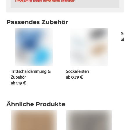
Produkt ist leider nicht mehr lieferbar.
Passendes Zubehör
Schi
ab
2
Trittschalldämmung &
Sockelleisten
Zubehör
ab
0,79 €
ab
1,19 €
Ähnliche Produkte