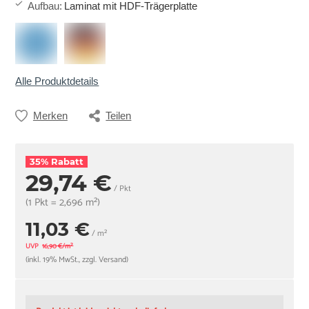
Aufbau
:
Laminat mit HDF-Trägerplatte
Alle Produktdetails
Merken
Teilen
35% Rabatt
29,74 €
/ Pkt
(1 Pkt = 2,696 m²)
11,03 €
/ m²
UVP
16,90 €/m²
(inkl. 19% MwSt., zzgl. Versand)