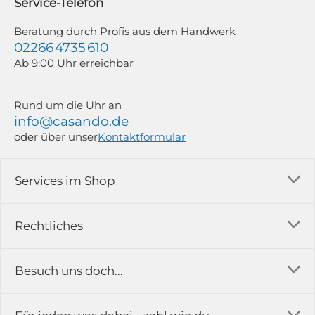
Service-Telefon
Weitere Informationen findest du in unserer Datenschutzerklärung.
Beratung durch Profis aus dem Handwerk
02266 4735 610
Ab 9:00 Uhr erreichbar
Rund um die Uhr an
info@casando.de
oder über unser
Kontaktformular
Services im Shop
Versandkosten
Rechtliches
Ratgeber
Impressum
Besuch uns doch...
Erfahrungsberichte & Bewertungen
AGB
FAQ
in der Ausstellung...