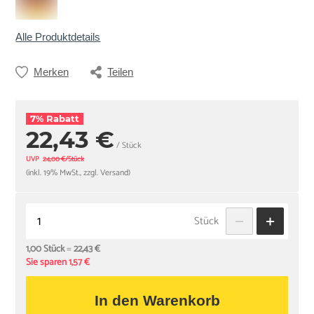
Alle Produktdetails
Merken
Teilen
7% Rabatt
22,43 €
/ Stück
UVP
24,00 €/Stück
(inkl. 19% MwSt., zzgl. Versand)
Stück
1,00 Stück
=
22,43 €
Sie sparen 1,57 €
In den Warenkorb