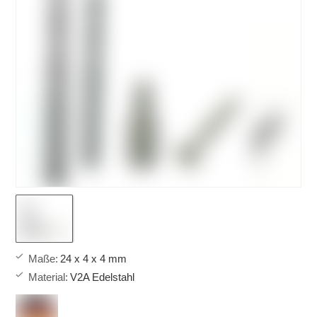
Maße
:
24 x 4 x 4 mm
Material
:
V2A Edelstahl