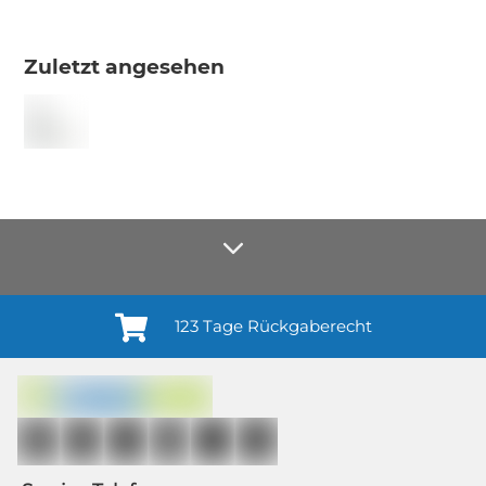
Zuletzt angesehen
123 Tage Rückgaberecht
Anmelden¹
Du willigst ein in den Erhalt regelmäßiger Neuigkeiten und Informationen zu
Produkten, Dienstleistungen, Aktionen und Zufriedenheitsbefragungen von
casando (Holz-Richter GmbH) sowie zur Interessen-Analyse durch
Auswertung individueller Öffnungs- und Klickraten (dazu nutzen wir
Mailchimp in Kombination mit Google). Deine Einwilligung kannst du
jederzeit mit Wirkung für die Zukunft und ohne Angabe von Gründen
widerrufen; z. B. durch Klick auf den Abmeldelink am Ende jedes Newsletters.