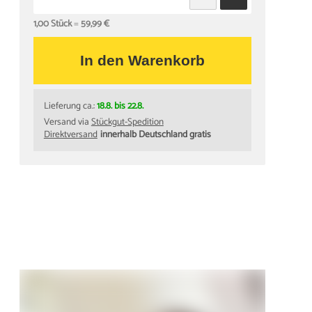
1,00 Stück
=
59,99 €
In den Warenkorb
Lieferung ca.:
18.8. bis 22.8.
Versand via
Stückgut-Spedition
Direktversand
innerhalb Deutschland gratis