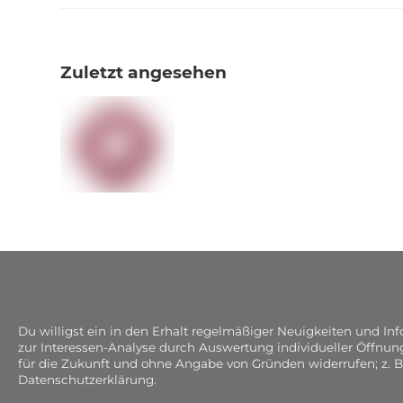
Zuletzt angesehen
Du willigst ein in den Erhalt regelmäßiger Neuigkeiten und I
zur Interessen-Analyse durch Auswertung individueller Öffnun
für die Zukunft und ohne Angabe von Gründen widerrufen; z. B
Datenschutzerklärung.