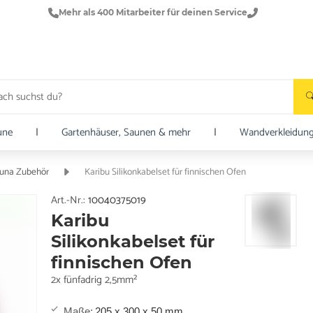
Mehr als 400 Mitarbeiter für deinen Service
une
|
Gartenhäuser, Saunen & mehr
|
Wandverkleidun
una Zubehör
Karibu Silikonkabelset für finnischen Ofen
Art.-Nr.:
10040375019
Karibu
Silikonkabelset für
finnischen Ofen
2x fünfadrig 2,5mm²
Maße
:
205 x 300 x 50 mm