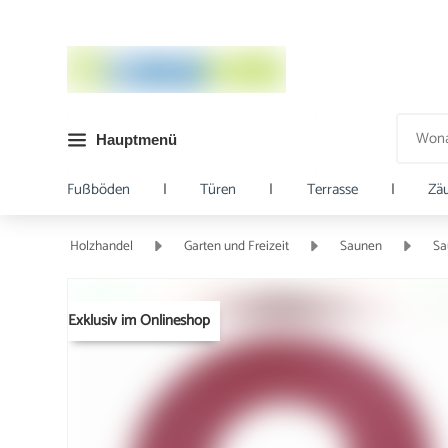
Hauptmenü
Fußböden
|
Türen
|
Terrasse
|
Zä
Holzhandel
Garten und Freizeit
Saunen
Sa
Exklusiv im Onlineshop