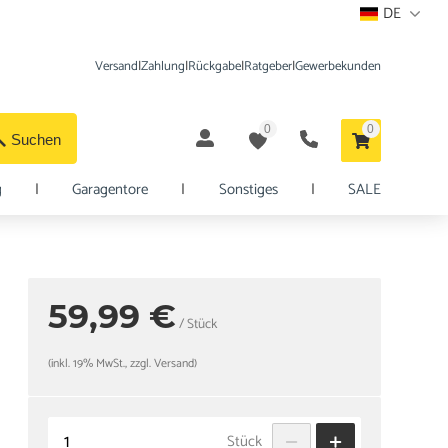
DE
Versand
|
Zahlung
|
Rückgabe
|
Ratgeber
|
Gewerbekunden
0
0
Suchen
g
|
Garagentore
|
Sonstiges
|
SALE
59,99 €
/ Stück
(inkl. 19% MwSt., zzgl. Versand)
Stück