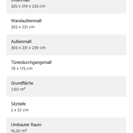
Innenmaß
325 x 219 x 225 cm
Wandaußenmaß
393 x 231 cm
Außenmaß
393 x 231 x 239 cm
Türendurchgangsmaß
78 x 175 cm
Grundfläche
7,60 m²
Sitztiefe
2 x 57 cm
Umbauter Raum
16,20 m³