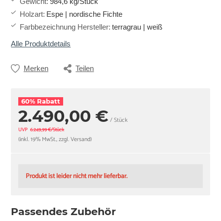
Gewicht
:
984,6 kg/Stück
Holzart
:
Espe | nordische Fichte
Farbbezeichnung Hersteller
:
terragrau | weiß
Alle Produktdetails
Merken
Teilen
60% Rabatt
2.490,00 €
/ Stück
UVP
6.249,99 €/Stück
(inkl. 19% MwSt., zzgl. Versand)
Produkt ist leider nicht mehr lieferbar.
Passendes Zubehör