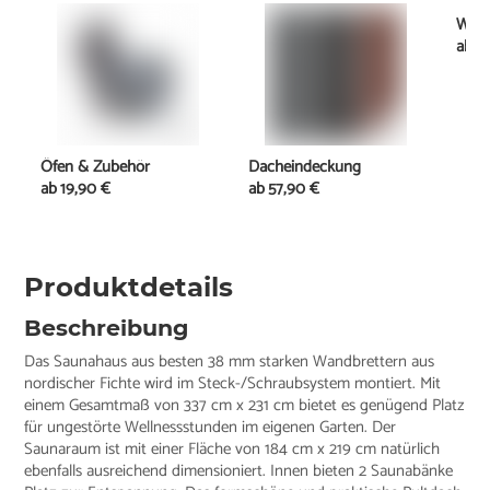
Well
ab
13
Öfen & Zubehör
Dacheindeckung
ab
19,90 €
ab
57,90 €
Produktdetails
Beschreibung
Das Saunahaus aus besten 38 mm starken Wandbrettern aus
nordischer Fichte wird im Steck-/Schraubsystem montiert. Mit
einem Gesamtmaß von 337 cm x 231 cm bietet es genügend Platz
für ungestörte Wellnessstunden im eigenen Garten. Der
Saunaraum ist mit einer Fläche von 184 cm x 219 cm natürlich
ebenfalls ausreichend dimensioniert. Innen bieten 2 Saunabänke