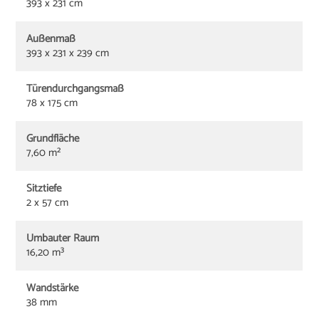
393 x 231 cm
Außenmaß
393 x 231 x 239 cm
Türendurchgangsmaß
78 x 175 cm
Grundfläche
7,60 m²
Sitztiefe
2 x 57 cm
Umbauter Raum
16,20 m³
Wandstärke
38 mm