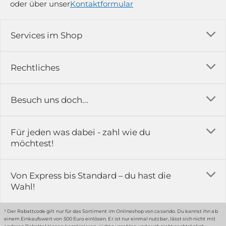
oder über unser
Kontaktformular
Services im Shop
Versandkosten
Rechtliches
Ratgeber
Impressum
Besuch uns doch...
Erfahrungsberichte & Bewertungen
AGB
FAQ
in der Ausstellung...
Für jeden was dabei - zahl wie du
Rückgabe & Reklamation
Kontakt
möchtest!
Datenschutz
Das ist casando
Holz-Richter GmbH
Schmiedeweg 1
Batteriegesetz
Karriere
Von Express bis Standard – du hast die
51789 Lindlar
Wahl!
Widerrufsrecht
Gewerbekunden
Hinweis:
Hunde sind in der Ausstellung erlaubt
Datenschutz-Einstellung
Grounding Page
¹ Der Rabattcode gilt nur für das Sortiment im Onlineshop von casando. Du kannst ihn ab
einem Einkaufswert von 500 Euro einlösen. Er ist nur einmal nutzbar, lässt sich nicht mit
Erklärung zur Barrierefreiheit